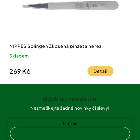
NIPPES Solingen Zkosená pinzeta nerez
Skladem
269 Kč
Detail
Z
á
Odebírat newsletter
p
a
Nezmeškejte žádné novinky či slevy!
t
í
E-mail