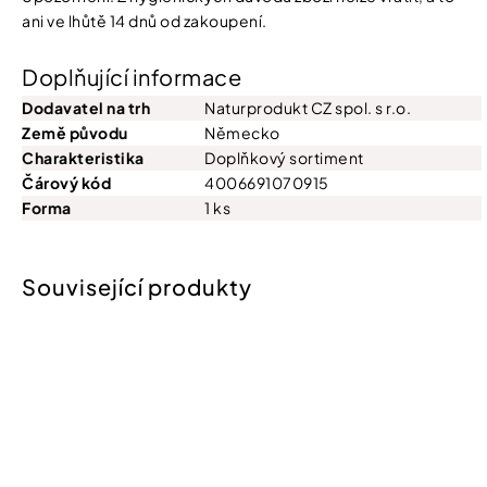
ani ve lhůtě 14 dnů od zakoupení.
Doplňující informace
Dodavatel na trh
Naturprodukt CZ spol. s r.o.
Země původu
Německo
Charakteristika
Doplňkový sortiment
Čárový kód
4006691070915
Forma
1 ks