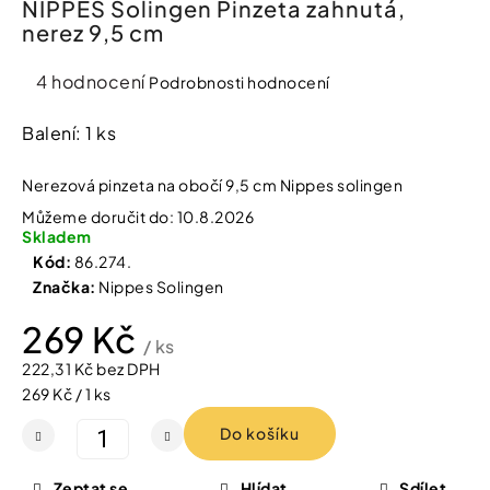
NIPPES Solingen Pinzeta zahnutá,
í
nerez 9,5 cm
t
Kosmetika
?
Průměrné
4 hodnocení
Podrobnosti hodnocení
Kosmetické
hodnocení
pomůcky
produktu
Balení: 1 ks
je
HLEDAT
Zdravotnické
4,8
Nerezová pinzeta na obočí 9,5 cm Nippes solingen
prostředky
z
Můžeme doručit do:
10.8.2026
5
Skladem
hvězdiček.
Péče
D
Kód:
86.274.
o
o
Značka:
Nippes Solingen
děti
p
o
269 Kč
r
/ ks
Domácnost
u
222,31 Kč bez DPH
č
Měrná
269 Kč / 1 ks
u
cena:
Pro
j
Do košíku
koho
e
m
e
Zeptat se
Hlídat
Sdílet