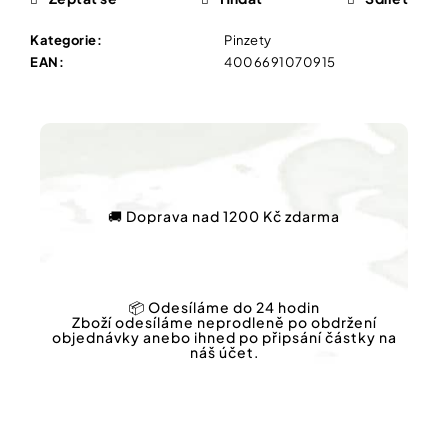
Vybírejte
podle
potřeby
Kategorie
:
Pinzety
IQ
EAN
:
4006691070915
MAG
KŘEČE
Vánoce
FORTE
-
SILNĚJŠÍ
Dárkové
ÚLEVA
poukazy
OD
KŘEČÍ
Značky
60
🚚 Doprava nad 1200 Kč zdarma
TBL
154
Kč
Původně:
Měna
221
(CZK)
📦 Odesíláme do 24 hodin
Kč
Zboží odesíláme neprodleně po obdržení
objednávky anebo ihned po připsání částky na
náš účet.
Přihlášení