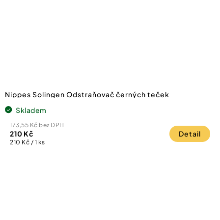
Nippes Solingen Odstraňovač černých teček
Skladem
173,55 Kč bez DPH
210 Kč
Detail
Měrná
210 Kč / 1 ks
cena: