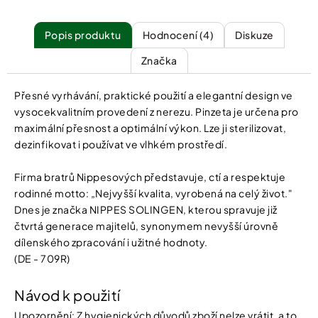
Popis
Hodnocení (4)
Diskuze
Značka
Přesné vyrhávání, praktické použití a elegantní design ve
vysocekvalitním provedení z nerezu. Pinzeta je určena pro
maximální přesnost a optimální výkon. Lze ji sterilizovat,
dezinfikovat i používat ve vlhkém prostředí.
Firma bratrů Nippesových představuje, ctí a respektuje
rodinné motto: „Nejvyšší kvalita, vyrobená na celý život."
Dnes je značka NIPPES SOLINGEN, kterou spravuje již
čtvrtá generace majitelů, synonymem nevyšší úrovně
dílenského zpracování i užitné hodnoty.
(DE - 709R)
Návod k použití
Upozornění: Z hygienických důvodů zboží nelze vrátit, a to