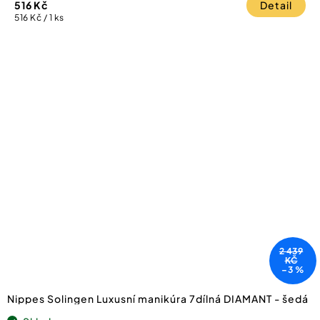
516 Kč
Detail
Měrná
516 Kč / 1 ks
cena:
2 439
KČ
–3 %
Nippes Solingen Luxusní manikúra 7dílná DIAMANT - šedá