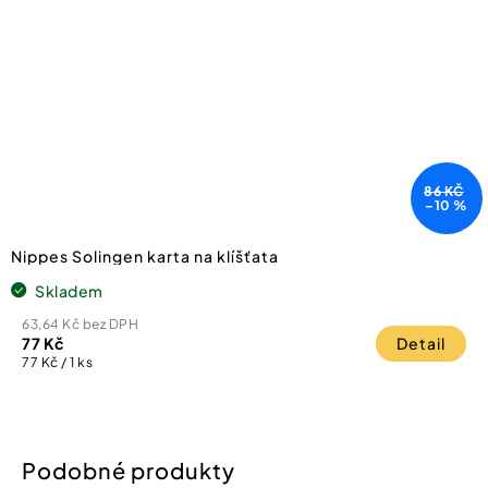
86 KČ
–10 %
Nippes Solingen karta na klíšťata
Skladem
63,64 Kč bez DPH
77 Kč
Detail
Měrná
77 Kč / 1 ks
cena: