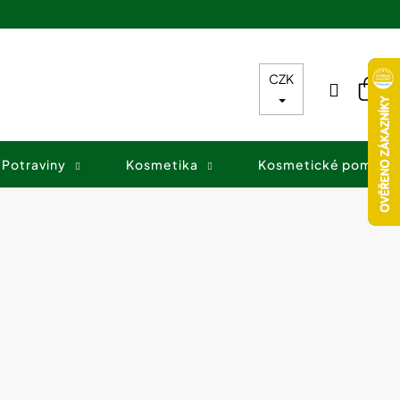
CZK
Přihláš
Nák
koš
Potraviny
Kosmetika
Kosmetické pomůck