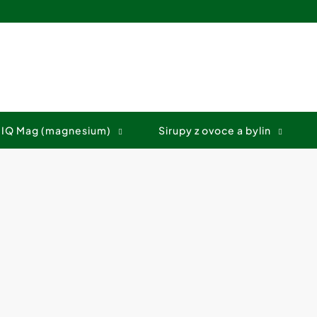
Co potřebujete najít?
 IQ Mag (magnesium)
Sirupy z ovoce a bylin
HLEDAT
Doporučujeme