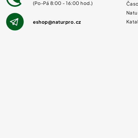
Časo
Natu
Kata
eshop
@
naturpro.cz