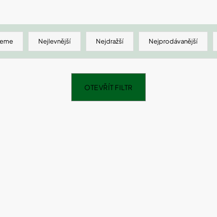
SHEFOOT VYŽIVUJÍCÍ A HYDRATAČNÍ
NATURPRODUKT
PONOŽKY S BAM. MÁSLEM 1 PÁR
ŠUMIVÉ TABLE
211 Kč
188 Kč
jeme
Nejlevnější
Nejdražší
Nejprodávanější
OTEVŘÍT FILTR