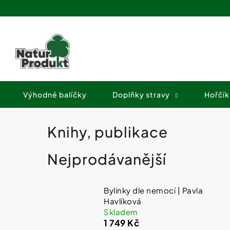
K
Přejít
o
na
Zpět
Zpět
obsah
š
do
do
í
obchodu
obchodu
k
Výhodné balíčky
Doplňky stravy
Hořčík
Knihy, publikace
Nejprodávanější
Bylinky dle nemocí | Pavla
Havlíková
Skladem
1 749 Kč