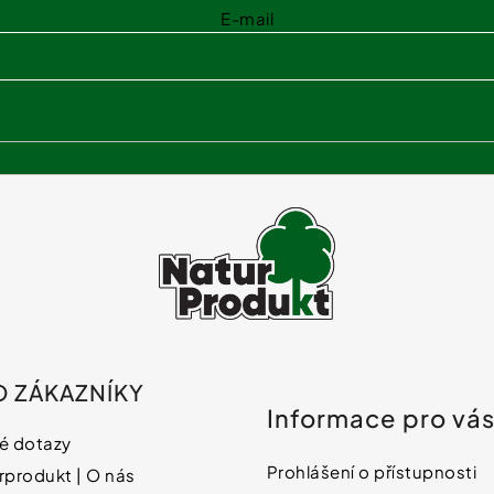
k
E-mail
y
v
ý
p
i
s
u
O ZÁKAZNÍKY
Informace pro vá
é dotazy
Prohlášení o přístupnosti
rprodukt | O nás