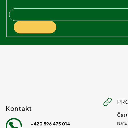
t
í
PŘIHLÁSIT SE
PR
Kontakt
Čast
Natu
+420 596 475 014