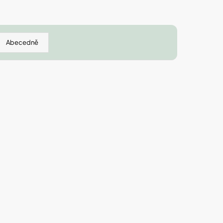
 IZOFET SLIM
TY 2+1 ZDARMA
Abecedně