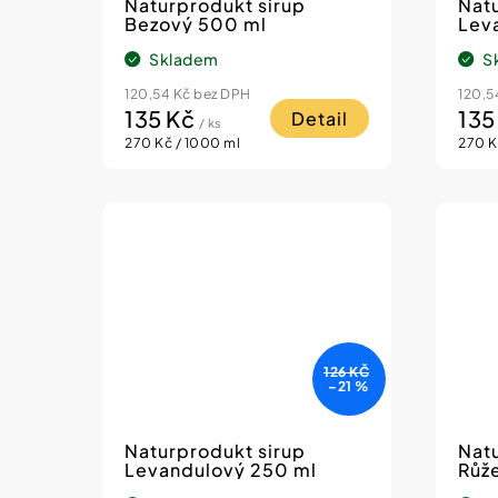
o
ů
Naturprodukt sirup
Nat
Bezový 500 ml
Lev
d
Skladem
S
u
k
120,54 Kč bez DPH
120,5
135 Kč
135
Detail
/ ks
t
Měrná
Měrn
270 Kč / 1000 ml
270 K
cena:
cena:
ů
126 KČ
–21 %
Naturprodukt sirup
Natu
Levandulový 250 ml
Růž