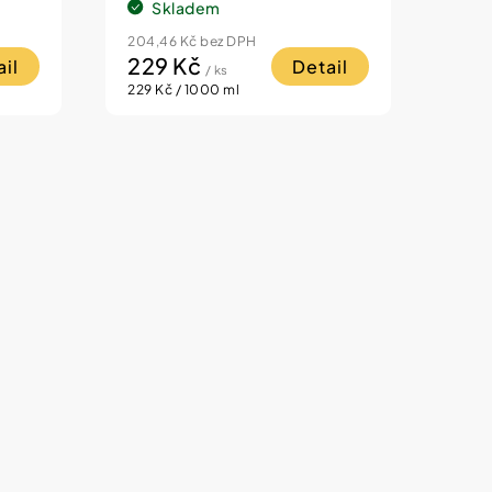
Skladem
204,46 Kč bez DPH
229 Kč
il
Detail
/ ks
Měrná
229 Kč / 1000 ml
cena: