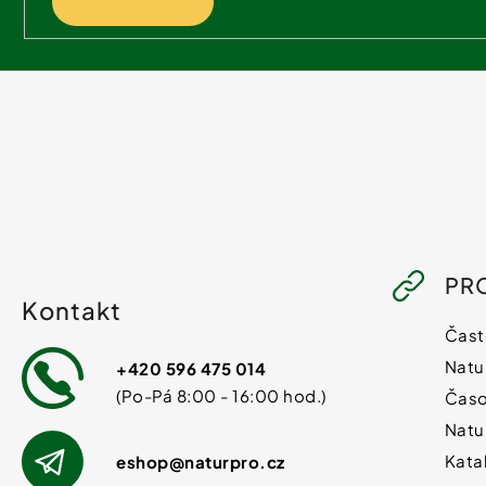
PŘIHLÁSIT SE
PR
Kontakt
Čast
Natu
+420 596 475 014
Časo
Natu
Kata
eshop
@
naturpro.cz