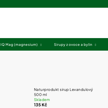
Co potřebujete najít?
 IQ Mag (magnesium)
Sirupy z ovoce a bylin
HLEDAT
Doporučujeme
Naturprodukt sirup Levandulový
500 ml
Skladem
135 Kč