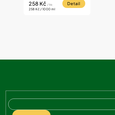
258 Kč
Detail
/ ks
Měrná
258 Kč / 1000 ml
cena:
Z
á
p
a
t
í