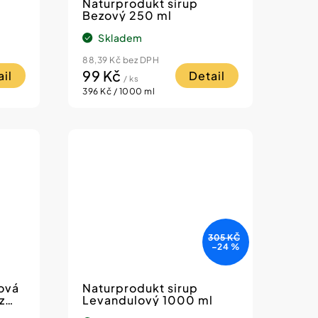
Naturprodukt sirup
Bezový 250 ml
Skladem
88,39 Kč bez DPH
99 Kč
il
Detail
/ ks
Měrná
396 Kč / 1000 ml
cena:
305 KČ
–24 %
ová
Naturprodukt sirup
z
Levandulový 1000 ml