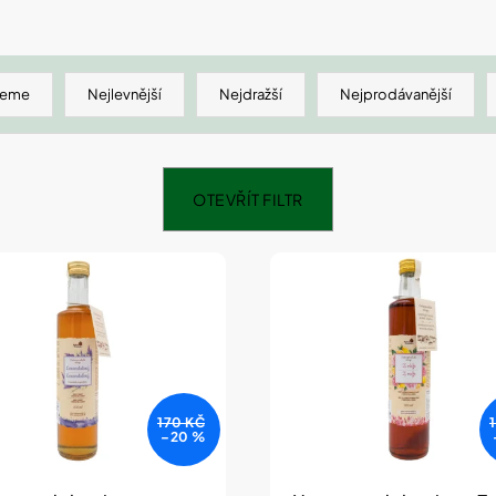
SHEFOOT VYŽIVUJÍCÍ A HYDRATAČNÍ
NATURPRODUKT
PONOŽKY S BAM. MÁSLEM 1 PÁR
ŠUMIVÉ TABLE
211 Kč
188 Kč
jeme
Nejlevnější
Nejdražší
Nejprodávanější
OTEVŘÍT FILTR
170 KČ
–20 %