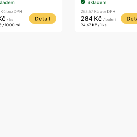
kladem
Skladem
 Kč bez DPH
253,57 Kč bez DPH
Kč
284 Kč
Detail
Deta
/ ks
/ balení
á
Měrná
č / 1000 ml
94,67 Kč / 1 ks
cena: