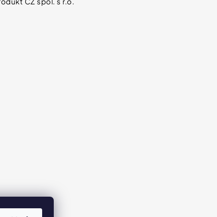
odukt CZ spol. s r.o.