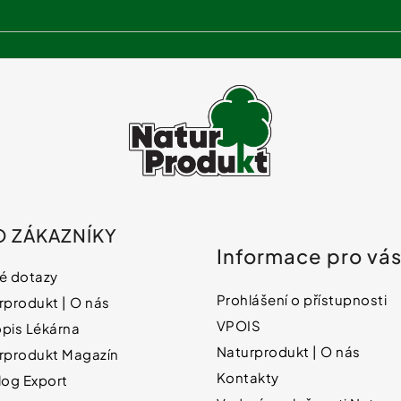
p
i
s
u
O ZÁKAZNÍKY
Informace pro vá
é dotazy
Prohlášení o přístupnosti
rprodukt | O nás
VPOIS
pis Lékárna
Naturprodukt | O nás
rprodukt Magazín
Kontakty
log Export