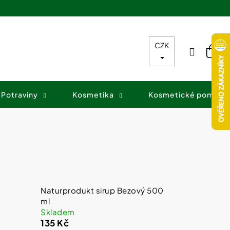
CZK
Přihláš
Nák
koš
Potraviny
Kosmetika
Kosmetické pomůck
Naturprodukt sirup Bezový 500
ml
Skladem
135 Kč