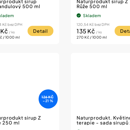
urprodukt sirup
Naturprodukt sirup Z
andulový 500 ml
Růže 500 ml
kladem
Skladem
4 Kč bez DPH
120,54 Kč bez DPH
 Kč
135 Kč
Detail
Deta
/ ks
/ ks
á
Měrná
č / 1000 ml
270 Kč / 1000 ml
cena:
126 KČ
–21 %
rprodukt sirup Z
Naturprodukt. Květin
e 250 ml
terapie - sada sirupů 
květů. 3 ks