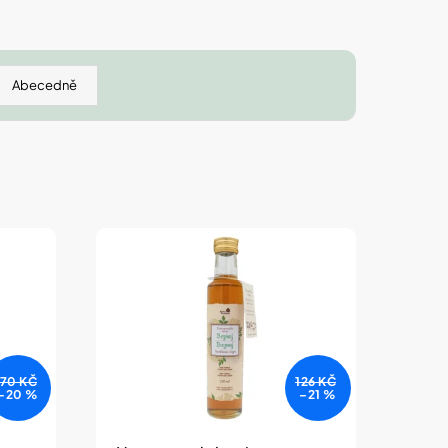
 IZOFET SLIM
TY 2+1 ZDARMA
Abecedně
170 KČ
126 KČ
–20 %
–21 %