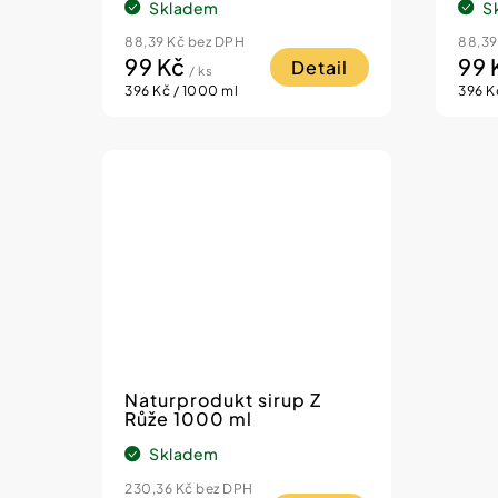
Skladem
S
88,39 Kč bez DPH
88,39
99 Kč
99 
Detail
/ ks
Měrná
Měrn
396 Kč / 1000 ml
396 K
cena:
cena:
Naturprodukt sirup Z
Růže 1000 ml
Skladem
230,36 Kč bez DPH