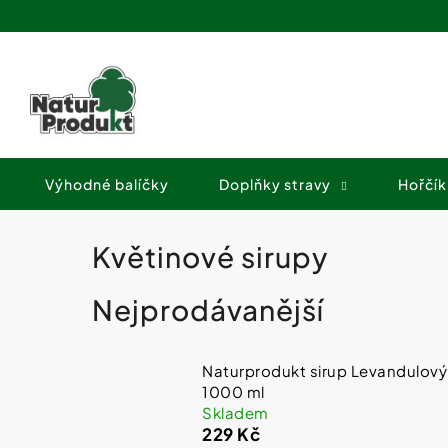
K
Přejít
o
na
Zpět
Zpět
obsah
š
do
do
í
obchodu
obchodu
k
Výhodné balíčky
Doplňky stravy
Hořčík
Květinové sirupy
Nejprodávanější
Naturprodukt sirup Levandulový
1000 ml
Skladem
229 Kč