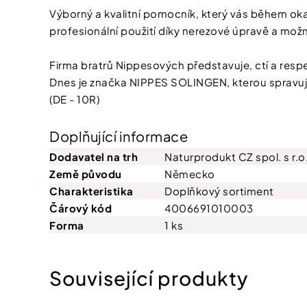
Výborný a kvalitní pomocník, který vás během oka
profesionální použití díky nerezové úpravě a možn
Firma bratrů Nippesových představuje, ctí a respek
Dnes je značka NIPPES SOLINGEN, kterou spravuje 
(DE - 10R)
Doplňující informace
Dodavatel na trh
Naturprodukt CZ spol. s r.o
Země původu
Německo
Charakteristika
Doplňkový sortiment
Čárový kód
4006691010003
Forma
1 ks