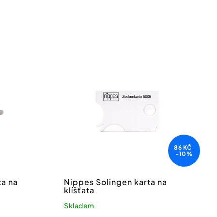
86 KČ
-10%
ta na
Nippes Solingen karta na
klíšťata
Skladem