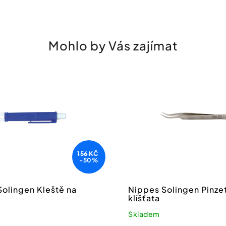
Mohlo by Vás zajímat
156 KČ
-50%
olingen Kleště na
Nippes Solingen Pinze
klíšťata
Skladem