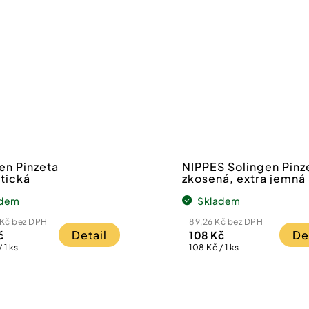
en Pinzeta
NIPPES Solingen Pinz
tická
zkosená, extra jemná
adem
Skladem
 Kč bez DPH
89,26 Kč bez DPH
Detail
De
č
108 Kč
Měrná
 1 ks
108 Kč / 1 ks
cena: