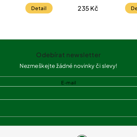
235 Kč
Detail
De
Odebírat newsletter
Nezmeškejte žádné novinky či slevy!
E-mail