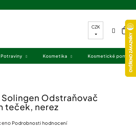
CZK
Přihláš
Nák
koš
Potraviny
Kosmetika
Kosmetické pomůck
 Solingen Odstraňovač
 teček, nerez
ceno
Podrobnosti hodnocení