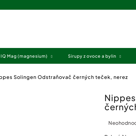
Co potřebujete najít?
 IQ Mag (magnesium)
Sirupy z ovoce a bylin
HLEDAT
ppes Solingen Odstraňovač černých teček, nerez
Doporučujeme
Nippes
černých
Průměrné
Neohodno
hodnocení