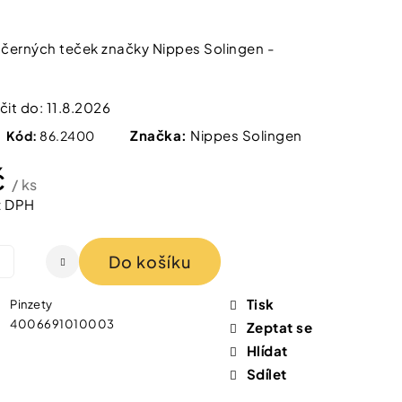
 IZOFET SLIM
TY 2+1 ZDARMA
černých teček značky Nippes Solingen -
it do:
11.8.2026
Značka:
Nippes Solingen
Kód:
86.2400
č
/ ks
z DPH
Do košíku
Tisk
Pinzety
4006691010003
Zeptat se
Hlídat
Sdílet