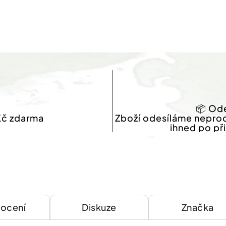
📦 Ode
Kč zdarma
Zboží odesíláme nepro
ihned po př
ocení
Diskuze
Značka