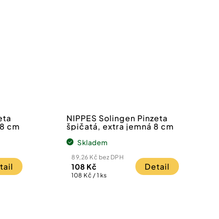
eta
NIPPES Solingen Pinzeta
 8 cm
špičatá, extra jemná 8 cm
Skladem
89,26 Kč bez DPH
tail
Detail
108 Kč
Měrná
108 Kč / 1 ks
cena: