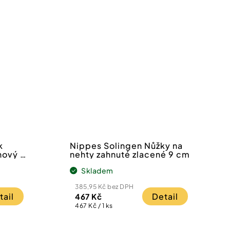
k
Nippes Solingen Nůžky na
hový 9
nehty zahnuté zlacené 9 cm
Skladem
385,95 Kč bez DPH
tail
Detail
467 Kč
Měrná
467 Kč / 1 ks
cena: