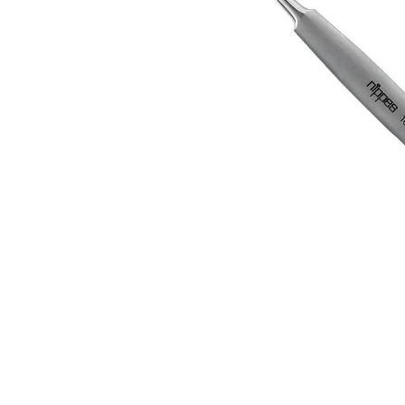
IQ MAG KŘEČE FORTE - SILNĚJŠÍ
ÚLEVA OD KŘEČÍ 60 TBL
154 Kč
Původně:
221 Kč