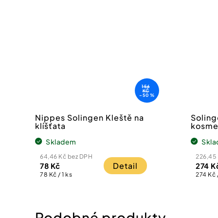
156
KČ
–50 %
Nippes Solingen Kleště na
Soling
klíšťata
kosme
Skladem
Skl
64,46 Kč bez DPH
226,45
Detail
78 Kč
274 K
Měrná
Měrná
78 Kč / 1 ks
274 Kč /
cena:
cena: