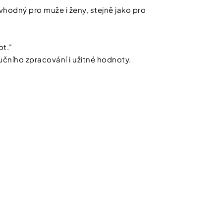
hodný pro muže i ženy, stejně jako pro
ot."
čního zpracování i užitné hodnoty.