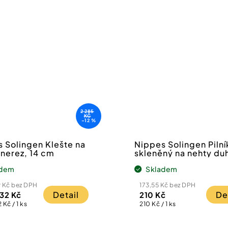
2 285
KČ
–12 %
 Solingen Klešte na
Nippes Solingen Pilní
 nerez, 14 cm
skleněný na nehty du
cm
adem
Skladem
9 Kč bez DPH
173,55 Kč bez DPH
Detail
De
,32 Kč
210 Kč
Měrná
 Kč / 1 ks
210 Kč / 1 ks
cena: