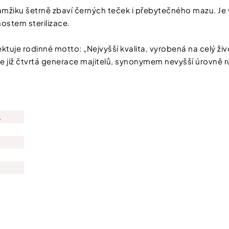
mžiku šetrně zbaví černých teček i přebytečného mazu. Je v
ostem sterilizace.
tuje rodinné motto: „Nejvyšší kvalita, vyrobená na celý živ
již čtvrtá generace majitelů, synonymem nevyšší úrovně ru
.