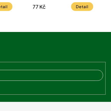
77 Kč
tail
Detail