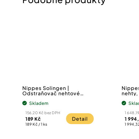
Nippes Solingen |
Nippes
Odstraňovač nehtové
nehty,
kůžičky
Skladem
Skl
156,20 Kč bez DPH
1 648,1
Detail
189 Kč
1 994
Měrná
Měrná
189 Kč / 1 ks
1 994,32
cena:
cena: