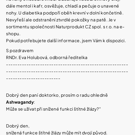
dále mentol i kafr, osvěžuje, chladí a pečuje o unavené
nohy. U diabetika podpoří oběh krevní v dolní končetině.
Nevyřeší ale odstranění ztvrdlé pokožky na patě.
Je v
sortimentu společnosti Naturprodukt CZ spol. s r.o. na e-
shopu.
Pokud potřebujete další informace, jsem Vám k dispozici.
S pozdravem
RNDr. Eva Holubová, odborná ředitelka
------------------------------------------------------
------------------------------------------------------
------------------------
Dobrý den paní doktorko, p
rosím o radu ohledně
Ashwagandy
:
Může se užívat při snížené funkci štítné žlázy?"
Dobrý den,
snížená funkce štítné žlázy může mít dvojí původ.