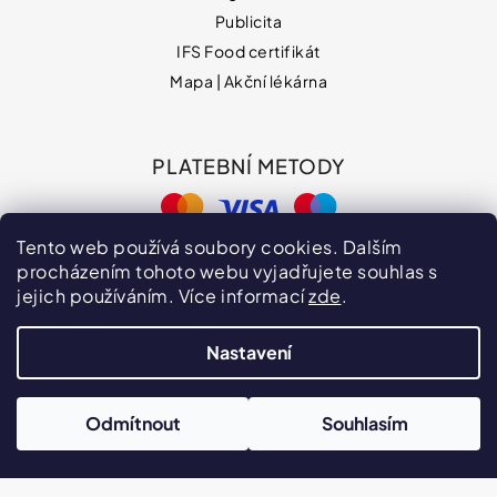
Publicita
IFS Food certifikát
Mapa | Akční lékárna
PLATEBNÍ METODY
Tento web používá soubory cookies. Dalším
procházením tohoto webu vyjadřujete souhlas s
jejich používáním. Více informací
zde
.
Nastavení
Hodnocení obchodu
VPOIS
Publicita
Odmítnout
Souhlasím
Vytvořil Shoptet
Copyright 2026
naturprodukt.cz
. Všechna práva
vyhrazena.