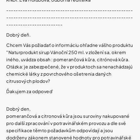
------------------------------------------------------
------------------------------------------------------
------------------------
Dobrý deň.
Chcem Vás požiadať o informáciu ohľadne vášho produktu
"Naturprodukt sirup Vánoční 250 ml. v zložení sa, okrem
iného, uvádza obsah : pomerančová kůra, citrónová kůra.
Otázka: je zabezpečené, že v produktoch sa nenachádzajú
chemické látky z povrchového ošetrenia daných
citrusových plodov?
Ďakujem za odpoveď
Dobrý den,
pomerančová a citronová kůra jsou suroviny nakupované
pro další zpracování v potravinářském provozu a dle své
specifikace těmto požadavkům odpovídají a jsou
dodrženy zákonem stanovené hodnoty pro potravinářské