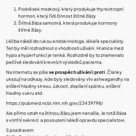
Podvěsek mozkový, který produkuje thyreotropní
hormon, který řídí činnost štítné žlázy
Štítná žláza samotná, která produkuje hormony
štítné žlázy.
Léčba náleží do rukou endokrinologa, lékaře specialisty.
Ten by měl rozhodnout o vhodnosti užívání. Hranice mezi
hypo a hyperfunkcí je tenká. Rozhodně by to znamenalo
pečlivé sledování krevních výsledků pacienta.
Na internetu se píše
ve prospěch užívání i proti
.Články
ukazují na odkazy, kde byly sledovány vliv ashwagandhy na
snížení hladiny stresu, úzkosti, zlepšení spánku, snížení
hladiny cukru atd.
https://pubmed.ncbi.nlm.nih.gov/23439798/
Ale přímo vztah na štítnou žlázu jsem nenašla. Je totiž žláza
s vnitřní sekrecí a posouzení náleží opravdu specialistovi.
S pozdravem