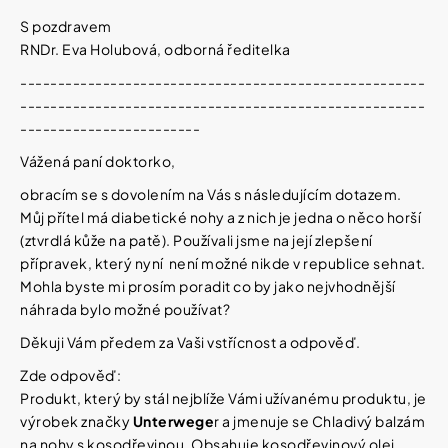
S pozdravem
RNDr. Eva Holubová, odborná ředitelka
------------------------------------------------------
------------------------------------------------------
------------------------
Vážená paní doktorko,
obracím se s dovolením na Vás s následujícím dotazem.
Můj přítel má diabetické nohy a z nich je jedna o něco horší
(ztvrdlá kůže na patě). Používali jsme na její zlepšení
přípravek, který nyní není možné nikde v republice sehnat.
Mohla byste mi prosím poradit co by jako nejvhodnější
náhrada bylo možné používat?
Děkuji Vám předem za Vaši vstřícnost a odpověď.
Zde odpověď:
Produkt, který by stál nejblíže Vámi užívanému produktu, je
výrobek značky
Unterwege
r a jmenuje se Chladivý balzám
na nohy s kosodřevinou. Obsahuje kosodřevinový olej,