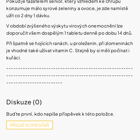
Pokud je tazatelem senior, který vzhledem ke chrupu
konzumuje málo syrové zeleniny a ovoce, je zde namístě
užít co 2 dny 1 dávku.
V období zvýšeného výskytu virových onemocnění lze
doporučit všem dospělým 1 tabletu denně po dobu 14 dnů.
Při špatně se hojících ranách, u proleženin, při zlomeninách
je vhodné také užívat vitamin C. Stejně by si měli počínat i
kuřáci.
------------------------------------------------------
------------------------------------------------------
------------------------
Diskuze (0)
Buďte první, kdo napíše příspěvek k této položce.
PŘIDAT KOMENTÁŘ