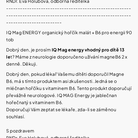
RNDr. Eva Holubová, odborná ředitelka
------------------------------------------------------
------------------------------------------------------
------------------------
IQ Mag ENERGY organický hořčík malát + B6 pro energii 90
tob
Dobrý den, je prosím
IQ Mag energy vhodný pro dítě 13
le
t? Máme z neurologie doporučeno užívání magneB6 2 x
denně. Děkuji.
Dobrý den,
pokud lékař Vašemu dítěti doporučil Magne
B6, má s tímto produktem asi zkušenosti. Jedná se o
mléčnan hořčíku s vitaminem B6. Tento produkt doporučují
převážně neurologové.
IQ MAG Energy je jablečnan
hořečnatý s vitaminem B6.
Doporučuji Vám zeptat se lékaře, zda-li se záměnou
souhlasí.
S pozdravem
RNDr. Eva Holubová, odborná ředitelka