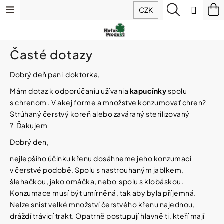
K
Přejít
Menu
Hledat
N
Přihlá
CZK
o
na
š
Zpět
Zpět
ko
obsah
Výhodné
í
balíčky
k
C
Časté dotazy
Doplňky
o
stravy
p
Dobrý deň pani doktorka,
o
Mám dotaz k odporúčaniu užívania
kapucínky
spolu
t
Hořčík
s chrenom . V akej forme a množstve konzumovať chren?
IQ
ř
Mag
Strúhaný čerstvý koreň alebo zaváraný sterilizovaný
e
(magnesium)
?
Ďakujem
b
u
Dobrý den,
Sirupy
j
z
nejlepšího účinku křenu dosáhneme jeho konzumací
e
ovoce
v čerstvé podobě. Spolu s nastrouhaným jablkem,
t
a
bylin
šlehačkou, jako omáčka, nebo spolu s klobáskou.
e
Konzumace musí být umírněná, tak aby byla příjemná.
n
a
Nelze sníst velké množství čerstvého křenu najednou,
Potraviny
j
dráždí trávicí trakt. Opatrně postupují hlavně ti, kteří mají