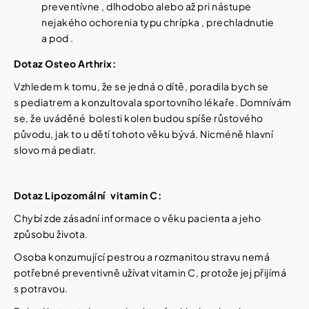
preventívne , dlhodobo alebo až pri nástupe
nejakého ochorenia typu chrípka , prechladnutie
a pod .
Dotaz Osteo Arthrix:
Vzhledem k tomu, že se jedná o dítě, poradila bych se
s pediatrem a konzultovala sportovního lékaře. Domnívám
se, že uváděné bolesti kolen budou spíše růstového
původu, jak to u dětí tohoto věku bývá. Nicméně hlavní
slovo má pediatr.
Dotaz Lipozomální vitamin C:
Chybí zde zásadní informace o věku pacienta a jeho
způsobu života.
Osoba konzumující pestrou a rozmanitou stravu nemá
potřebné preventivně užívat vitamin C, protože jej přijímá
s potravou.