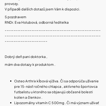
provozy.
V případě dalších dotazů jsem Vám k dispozici.
S pozdravem
RNDr. Eva Holubová, odborná ředitelka
------------------------------------------------------
------------------------------------------------------
------------------------
Dobrý deň pani doktorka ,
mám dva dotazy k produktom .
Osteo Arthrix kĺbová výživa. Či sa odporúča užívanie
pre 15-násť ročného chlapca , aktívneho športovca
futbalistu u ktorého sa objavujú občasné bolesti
kolien a členkov .
Lipozomálny vitamín C 500mg . Či má význam užívať