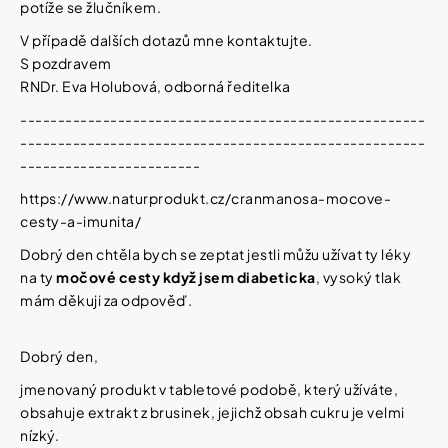
í
potíže se žlučníkem.
t
Kosmetika
V případě dalších dotazů mne kontaktujte.
?
S pozdravem
RNDr. Eva Holubová, odborná ředitelka
Kosmetické
pomůcky
------------------------------------------------------
------------------------------------------------------
HLEDAT
Zdravotnické
------------------------
prostředky
https://www.naturprodukt.cz/cranmanosa-mocove-
cesty-a-imunita/
Péče
D
o
Dobrý den chtěla bych se zeptat jestli můžu užívat ty léky
o
děti
p
na ty
močové cesty když jsem diabeticka
, vysoký tlak
o
mám děkuji za odpověď.
r
Domácnost
u
č
Dobrý den,
u
Pro
j
jmenovaný produkt v tabletové podobě, který užíváte,
koho
e
obsahuje extrakt z brusinek, jejichž obsah cukru je velmi
m
nízký.
e