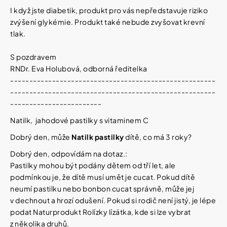
Vybírejte
I když jste diabetik, produkt pro vás nepředstavuje riziko
podle
potřeby
zvýšení glykémie. Produkt také nebude zvyšovat krevní
NATURPRODUKT
tlak.
IZOFET
SLIM
Vánoce
ŠUMIVÉ
S pozdravem
TABLETY
RNDr. Eva Holubová, odborná ředitelka
2+1
Dárkové
ZDARMA
poukazy
------------------------------------------------------
------------------------------------------------------
188
Značky
Kč
------------------------
Natilk, jahodové pastilky s vitaminem C
Dobrý den, může
Natilk pastilky
dítě, co má 3 roky?
Měna
(CZK)
Dobrý den, odpovídám na dotaz.:
Pastilky mohou být podány dětem od tří let, ale
podmínkou je, že dítě musí umět je cucat. Pokud dítě
Přihlášení
neumí pastilku nebo bonbon cucat správně, může jej
v dechnout a hrozí odušení.
Pokud si rodič není jistý, je lépe
podat Naturprodukt Rolízky lízátka, kde si lze vybrat
z několika druhů.