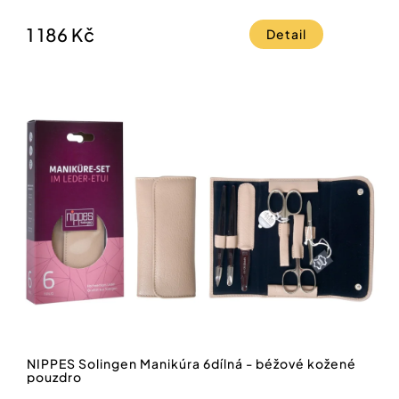
1 186 Kč
Detail
NIPPES Solingen Manikúra 6dílná - béžové kožené
pouzdro