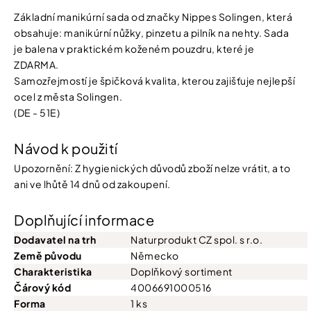
Základní manikúrní sada od značky Nippes Solingen, která
obsahuje: manikúrní nůžky, pinzetu a pilník na nehty. Sada
je balena v praktickém koženém pouzdru, které je
ZDARMA.
Samozřejmostí je špičková kvalita, kterou zajišťuje nejlepší
ocel z města Solingen.
(DE - 51E)
Návod k použití
Upozornění: Z hygienických důvodů zboží nelze vrátit, a to
ani ve lhůtě 14 dnů od zakoupení.
Doplňující informace
Dodavatel na trh
Naturprodukt CZ spol. s r.o.
Země původu
Německo
Charakteristika
Doplňkový sortiment
Čárový kód
4006691000516
Forma
1 ks