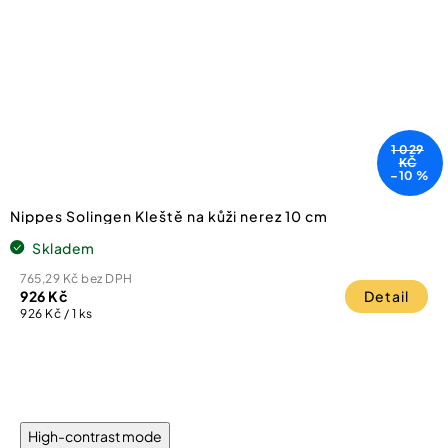
1 029
KČ
–10 %
Nippes Solingen Kleště na kůži nerez 10 cm
Skladem
765,29 Kč bez DPH
926 Kč
Detail
Měrná
926 Kč / 1 ks
cena:
High-contrast mode