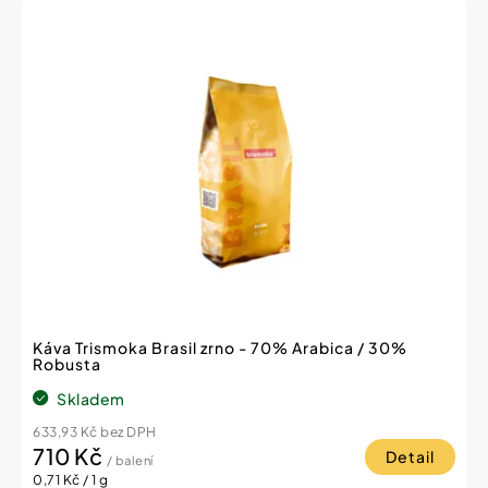
V
r
ý
o
p
d
i
u
s
k
p
t
r
ů
o
d
u
k
t
ů
Káva Trismoka Brasil zrno - 70% Arabica / 30%
Robusta
Skladem
633,93 Kč bez DPH
710 Kč
Detail
/ balení
Měrná
0,71 Kč / 1 g