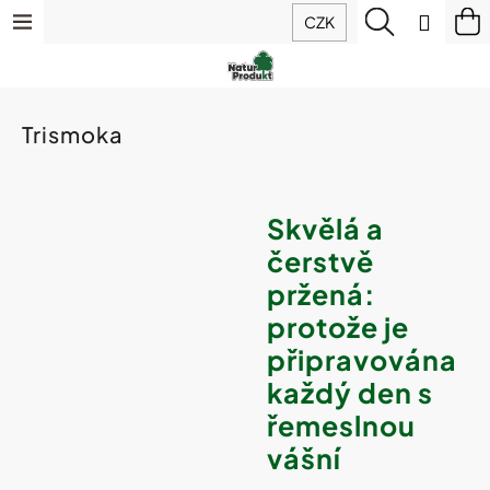
K
Přejít
Menu
Hledat
N
Přihlá
CZK
o
na
š
Zpět
Zpět
ko
obsah
Výhodné
í
balíčky
k
C
Doplňky
Trismoka
o
stravy
p
o
t
Hořčík
Skvělá a
IQ
ř
Mag
čerstvě
e
(magnesium)
b
pržená:
u
protože je
Sirupy
j
z
e
připravována
ovoce
t
a
každý den s
bylin
e
řemeslnou
n
a
vášní
Potraviny
j