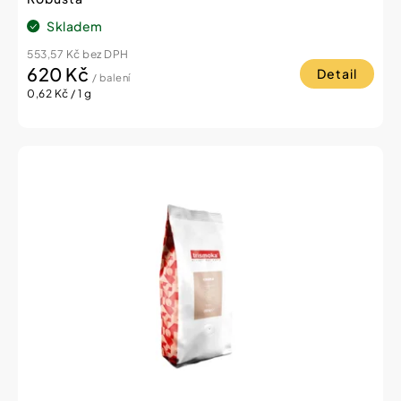
Skladem
553,57 Kč bez DPH
620 Kč
Detail
/ balení
Měrná
0,62 Kč / 1 g
cena: