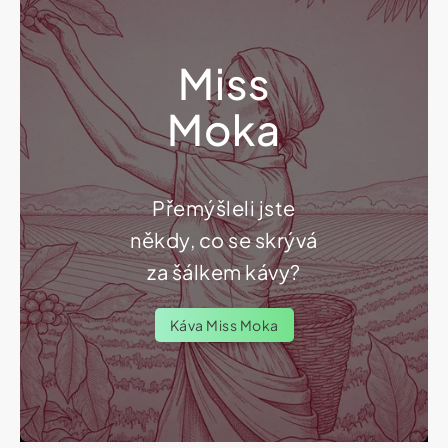
Miss
Moka
Přemýšleli jste
někdy, co se skrývá
za šálkem kávy?
Káva Miss Moka