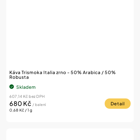
Káva Trismoka Italia zrno - 50% Arabica / 50%
Robusta
Skladem
607,14 Kč bez DPH
680 Kč
Detail
/ balení
Měrná
0,68 Kč / 1 g
cena: