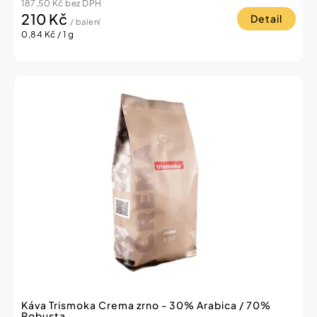
187,50 Kč bez DPH
210 Kč
Detail
/ balení
Měrná
0,84 Kč / 1 g
cena:
Káva Trismoka Crema zrno - 30% Arabica / 70%
Robusta