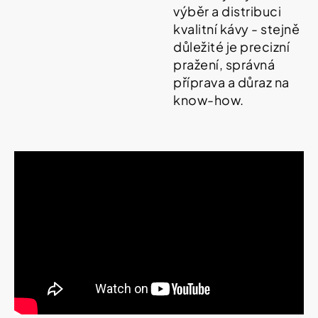
Vybírejte
výběr a distribuci
podle
kvalitní kávy - stejně
potřeby
NATURPRODUKT
důležité je precizní
IZOFET
SLIM
pražení, správná
Vánoce
ŠUMIVÉ
příprava a důraz na
TABLETY
2+1
know-how.
Dárkové
ZDARMA
poukazy
188
Značky
Kč
Měna
(CZK)
Přihlášení