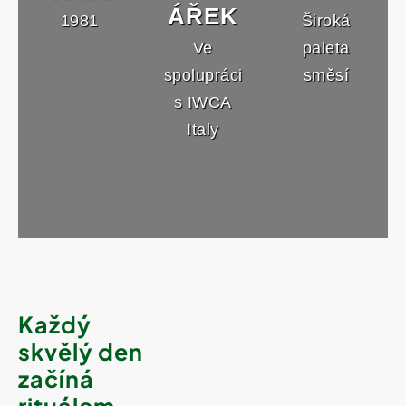
ÁŘEK
1981
Široká
Ve
paleta
spolupráci
směsí
s IWCA
Italy
Každý
skvělý den
začíná
rituálem