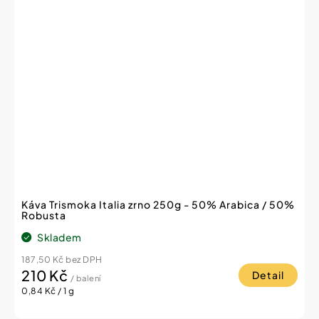
Káva Trismoka Italia zrno 250g - 50% Arabica / 50%
Robusta
Skladem
187,50 Kč bez DPH
210 Kč
Detail
/ balení
Měrná
0,84 Kč / 1 g
cena: