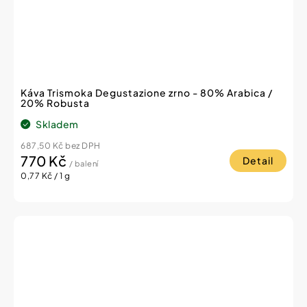
Káva Trismoka Degustazione zrno - 80% Arabica /
20% Robusta
Skladem
687,50 Kč bez DPH
770 Kč
Detail
/ balení
Měrná
0,77 Kč / 1 g
cena: