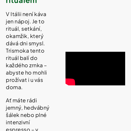
V Itálii není káva
jen nápoj. Je to
rituál, setkání,
okamžik, který
dává dni smysl.
Trismoka tento
rituál balí do
každého zrnka –
abyste ho mohli
prožívat i u vás
doma.
Ať máte rádi
jemný, hedvábný
šálek nebo plné
intenzivní
espresso – v