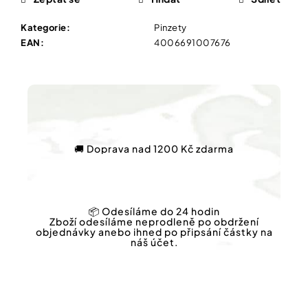
Vybírejte
podle
potřeby
Kategorie
:
Pinzety
NATURPRODUKT
EAN
:
4006691007676
ŠVÉDSKÝ
ČAJ
Vánoce
20
SÁČKŮ
Dárkové
79
poukazy
Kč
Původně:
Značky
109
Kč
🚚 Doprava nad 1200 Kč zdarma
Měna
(CZK)
📦 Odesíláme do 24 hodin
Zboží odesíláme neprodleně po obdržení
objednávky anebo ihned po připsání částky na
náš účet.
Přihlášení