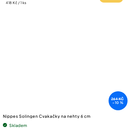
Měrná
418 Kč / 1 ks
cena:
264 KČ
–10 %
Nippes Solingen Cvakačky na nehty 6 cm
Skladem