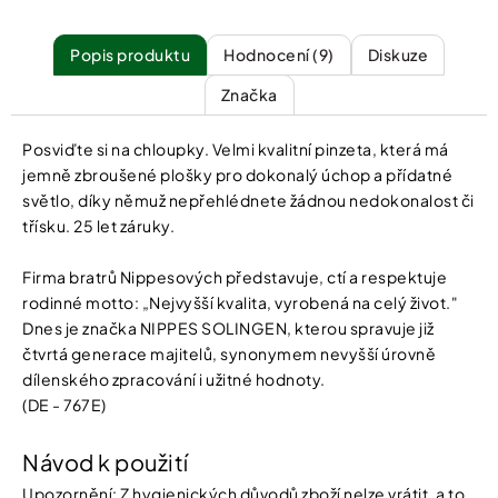
Popis
Hodnocení (9)
Diskuze
Značka
Posviďte si na chloupky. Velmi kvalitní pinzeta, která má
jemně zbroušené plošky pro dokonalý úchop a přídatné
světlo, díky němuž nepřehlédnete žádnou nedokonalost či
třísku. 25 let záruky.
Firma bratrů Nippesových představuje, ctí a respektuje
rodinné motto: „Nejvyšší kvalita, vyrobená na celý život."
Dnes je značka NIPPES SOLINGEN, kterou spravuje již
čtvrtá generace majitelů, synonymem nevyšší úrovně
dílenského zpracování i užitné hodnoty.
(DE - 767E)
Návod k použití
Upozornění: Z hygienických důvodů zboží nelze vrátit, a to