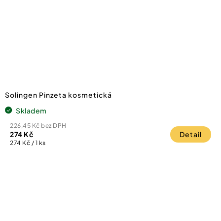
Solingen Pinzeta kosmetická
Skladem
226,45 Kč bez DPH
274 Kč
Detail
Měrná
274 Kč / 1 ks
cena: