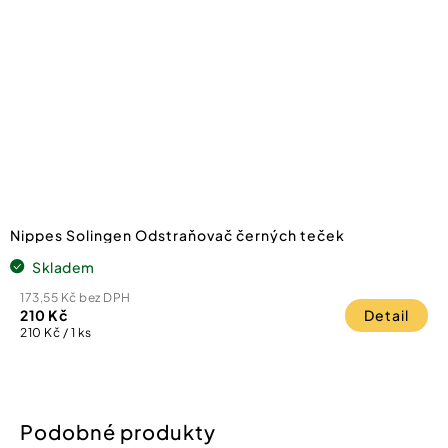
Nippes Solingen Odstraňovač černých teček
Skladem
173,55 Kč bez DPH
210 Kč
Detail
Měrná
210 Kč / 1 ks
cena: