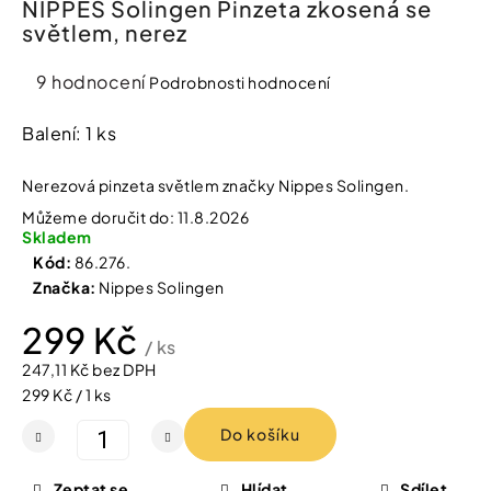
NIPPES Solingen Pinzeta zkosená se
í
světlem, nerez
t
Kosmetika
?
Průměrné
9 hodnocení
Podrobnosti hodnocení
Kosmetické
hodnocení
pomůcky
produktu
Balení: 1 ks
je
HLEDAT
Zdravotnické
3,8
Nerezová pinzeta světlem značky Nippes Solingen.
prostředky
z
Můžeme doručit do:
11.8.2026
5
Skladem
hvězdiček.
Péče
D
Kód:
86.276.
o
o
Značka:
Nippes Solingen
děti
p
o
299 Kč
r
/ ks
Domácnost
u
247,11 Kč bez DPH
č
Měrná
299 Kč / 1 ks
u
cena:
Pro
j
Do košíku
koho
e
m
e
Zeptat se
Hlídat
Sdílet