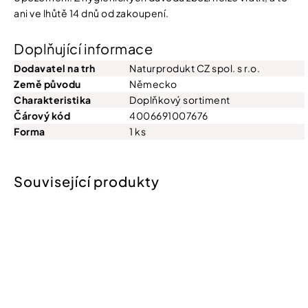
ani ve lhůtě 14 dnů od zakoupení.
Doplňující informace
Dodavatel na trh
Naturprodukt CZ spol. s r.o.
Země původu
Německo
Charakteristika
Doplňkový sortiment
Čárový kód
4006691007676
Forma
1 ks