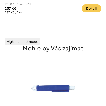
195,87 Kč bez DPH
237 Kč
Detail
Měrná
237 Kč / 1 ks
cena:
High-contrast mode
Mohlo by Vás zajímat