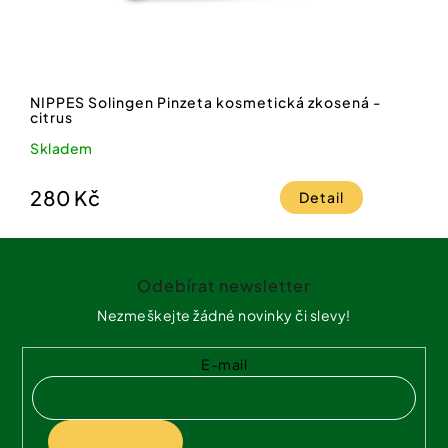
NIPPES Solingen Pinzeta kosmetická zkosená -
citrus
Skladem
280 Kč
Detail
Z
á
Odebírat newsletter
p
a
Nezmeškejte žádné novinky či slevy!
t
í
E-mail
PŘIHLÁSIT SE