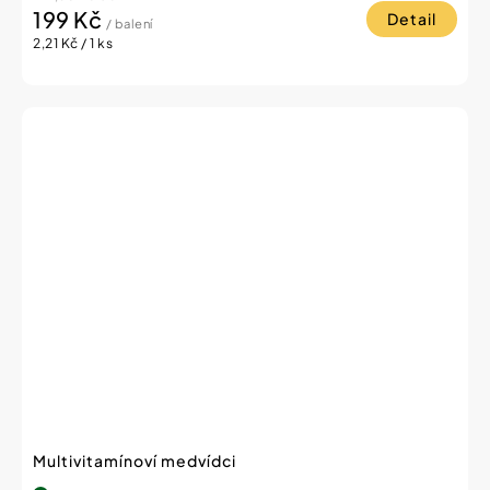
199 Kč
Detail
/ balení
Měrná
2,21 Kč / 1 ks
cena:
Multivitamínoví medvídci