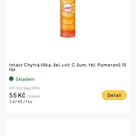
Intact Chytrá liška, žel.+vit.C,šum. tbl. Pomeranč 15
tbl
Skladem
49,11 Kč bez DPH
55 Kč
Detail
/ balení
Měrná
3,67 Kč / 1 ks
cena: