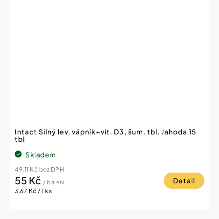
Intact Silný lev, vápník+vit. D3, šum. tbl. Jahoda 15
tbl
Skladem
49,11 Kč bez DPH
55 Kč
Detail
/ balení
Měrná
3,67 Kč / 1 ks
cena: