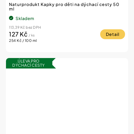
Naturprodukt Kapky pro děti na dýchací cesty 50
ml
Skladem
113,39 Kč bez DPH
127 Kč
Detail
/ ks
Měrná
254 Kč / 100 ml
cena:
ÚLEVA PRO
DÝCHACÍ CESTY