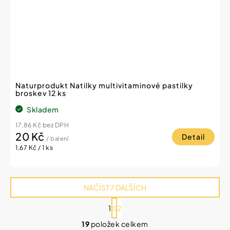
Naturprodukt Natilky multivitaminové pastilky
broskev 12 ks
Skladem
17,86 Kč bez DPH
20 Kč
Detail
/ balení
Měrná
1,67 Kč / 1 ks
cena:
NAČÍST 7 DALŠÍCH
S
1
2
t
O
r
19
položek celkem
v
á