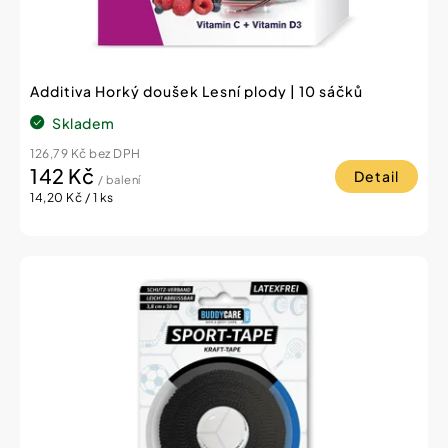
t
ů
Additiva Horký doušek Lesní plody | 10 sáčků
Skladem
126,79 Kč bez DPH
142 Kč
Detail
/ balení
Měrná
14,20 Kč / 1 ks
cena: