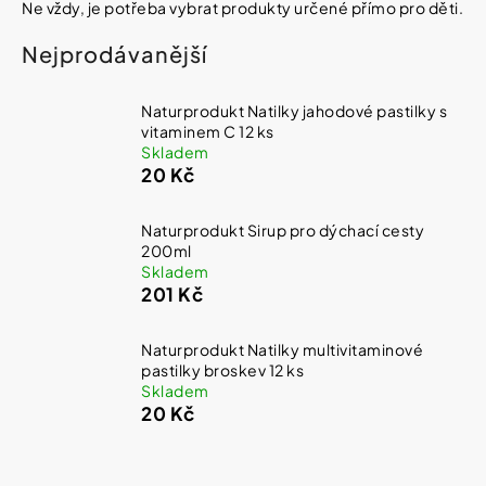
í
Ne vždy, je potřeba vybrat produkty určené přímo pro děti.
t
Kosmetika
Nejprodávanější
?
Kosmetické
Naturprodukt Natilky jahodové pastilky s
pomůcky
vitaminem C 12 ks
Skladem
HLEDAT
20 Kč
Zdravotnické
prostředky
Naturprodukt Sirup pro dýchací cesty
200ml
Péče
D
Skladem
o
o
děti
201 Kč
p
o
r
Naturprodukt Natilky multivitaminové
Domácnost
u
pastilky broskev 12 ks
č
Skladem
u
20 Kč
Pro
j
koho
e
m
e