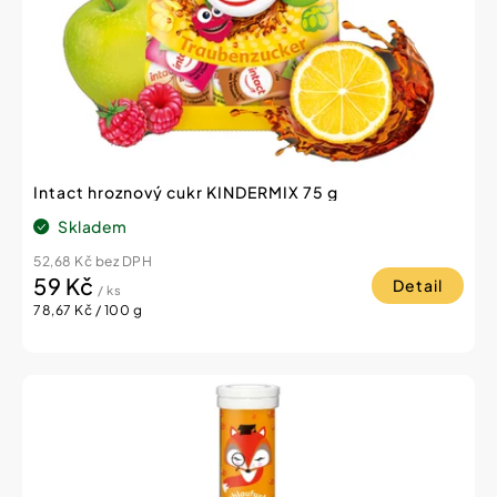
Intact hroznový cukr KINDERMIX 75 g
Skladem
52,68 Kč bez DPH
59 Kč
Detail
/ ks
Měrná
78,67 Kč / 100 g
cena: