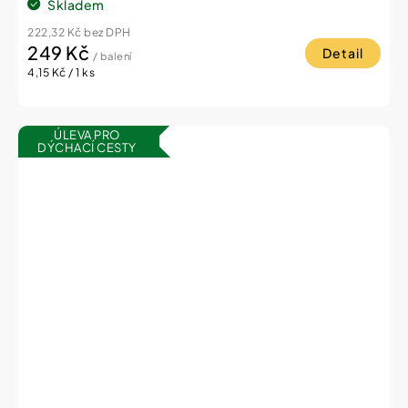
Skladem
222,32 Kč bez DPH
249 Kč
Detail
/ balení
Měrná
4,15 Kč / 1 ks
cena:
ÚLEVA PRO
DÝCHACÍ CESTY