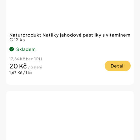
Naturprodukt Natilky jahodové pastilky s vitaminem
C 12 ks
Skladem
17,86 Kč bez DPH
20 Kč
Detail
/ balení
Měrná
1,67 Kč / 1 ks
cena: