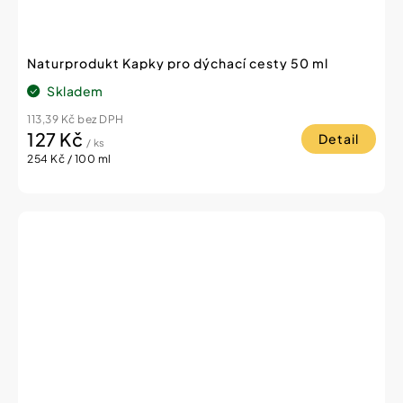
Naturprodukt Kapky pro dýchací cesty 50 ml
Skladem
113,39 Kč bez DPH
127 Kč
Detail
/ ks
Měrná
254 Kč / 100 ml
cena: