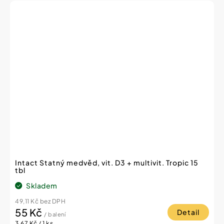
Intact Statný medvěd, vit. D3 + multivit. Tropic 15
tbl
Skladem
49,11 Kč bez DPH
55 Kč
Detail
/ balení
Měrná
3,67 Kč / 1 ks