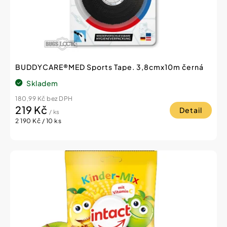
BUDDYCARE®MED Sports Tape. 3,8cmx10m černá
Skladem
180,99 Kč bez DPH
219 Kč
Detail
/ ks
Měrná
2 190 Kč / 10 ks
cena: