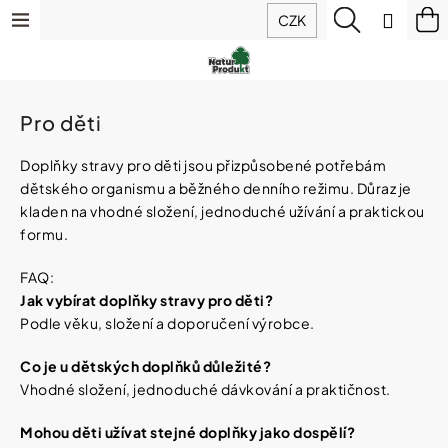
K
Přejít
Menu
Hledat
N
Přihlá
CZK
o
na
š
Zpět
Zpět
ko
obsah
Výhodné
í
balíčky
k
C
Doplňky
Pro děti
o
stravy
p
Doplňky stravy pro děti jsou přizpůsobené potřebám
o
dětského organismu a běžného denního režimu. Důraz je
t
Hořčík
IQ
ř
kladen na vhodné složení, jednoduché užívání a praktickou
Mag
e
formu.
(magnesium)
b
u
FAQ:
Sirupy
j
Jak vybírat doplňky stravy pro děti?
z
e
Podle věku, složení a doporučení výrobce.
ovoce
t
a
bylin
e
Co je u dětských doplňků důležité?
n
Vhodné složení, jednoduché dávkování a praktičnost.
a
Potraviny
j
Mohou děti užívat stejné doplňky jako dospělí?