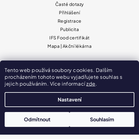
Časté dotazy
Přihlášení
Registrace
Publicita
IFS Food certifikát
Mapa | Akční lékárna
PLATEBNÍ METODY
Tento web používá soubory cookies. Dalším
procházením tohoto webu vyjadřujete souhlas s
jejich používáním. Více informací
zde
.
Nastavení
Odmítnout
Souhlasím
Hodnocení obchodu
VPOIS
Publicita