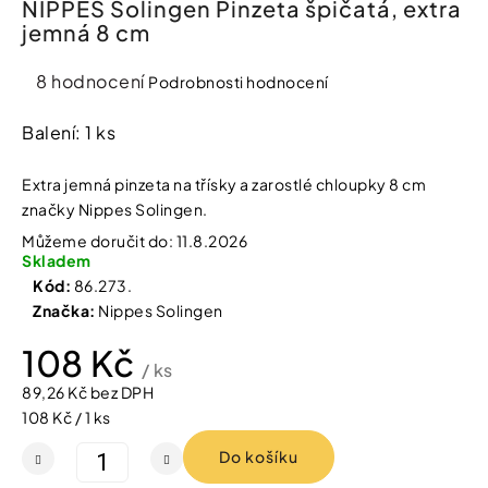
NIPPES Solingen Pinzeta špičatá, extra
í
jemná 8 cm
t
Kosmetika
?
Průměrné
8 hodnocení
Podrobnosti hodnocení
Kosmetické
hodnocení
pomůcky
produktu
Balení: 1 ks
je
HLEDAT
Zdravotnické
4,5
Extra jemná pinzeta na třísky a zarostlé chloupky 8 cm
prostředky
z
značky Nippes Solingen.
5
Můžeme doručit do:
11.8.2026
hvězdiček.
Péče
D
Skladem
o
o
Kód:
86.273.
děti
p
Značka:
Nippes Solingen
o
r
108 Kč
Domácnost
u
/ ks
č
89,26 Kč bez DPH
u
Měrná
Pro
108 Kč / 1 ks
j
koho
cena:
e
Do košíku
m
e