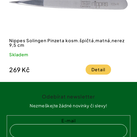
Nippes Solingen Pinzeta kosm.špičtá,matná,nerez
9,5 cm
Skladem
269 Kč
Detail
Z
á
Odebírat newsletter
p
a
Nezmeškejte žádné novinky či slevy!
t
í
E-mail