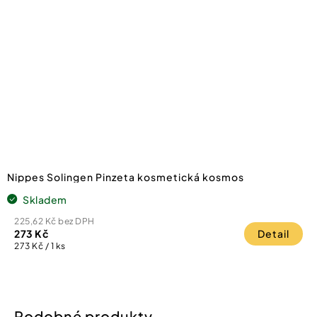
Nippes Solingen Pinzeta kosmetická kosmos
Skladem
225,62 Kč bez DPH
273 Kč
Detail
Měrná
273 Kč / 1 ks
cena: