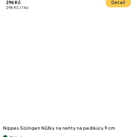
296 Kč
Detail
Měrná
296 Kč / 1 ks
cena:
Nippes Solingen Nůžky na nehty na pedikúru 9 cm