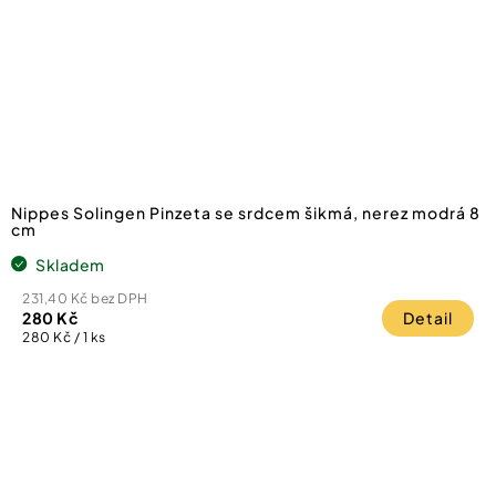
Nippes Solingen Pinzeta se srdcem šikmá, nerez modrá 8
cm
Skladem
231,40 Kč bez DPH
280 Kč
Detail
Měrná
280 Kč / 1 ks
cena: