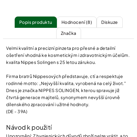
Popis
Hodnocení (8)
Diskuze
Značka
Velmi kvalitní a precizní pinzeta pro přesné a detailní
ošetření vhodná ke kosmetickým i zdravotnickým účelům.
kvalita Nippes Solingen s 25 letou zárukou.
Firma bratrů Nippesových představuje, ctí a respektuje
rodinné motto: „Nejvyšší kvalita, vyrobená na celý život."
Dnes je značka NIPPES SOLINGEN, kterou spravuje již
čtvrtá generace majitelů, synonymem nevyšší úrovně
dílenského zpracování i užitné hodnoty.
(DE - 39A)
Návod k použití
Upozornění: Z hygienických důvodů zboží nelze vrátit, a to