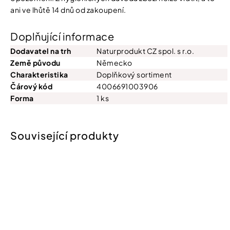
ani ve lhůtě 14 dnů od zakoupení.
Doplňující informace
Dodavatel na trh
Naturprodukt CZ spol. s r.o.
Země původu
Německo
Charakteristika
Doplňkový sortiment
Čárový kód
4006691003906
Forma
1 ks