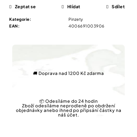
Vybírejte
Zeptat se
Hlídat
Sdílet
podle
potřeby
PŘÍRODNÍ
Kategorie
:
Pinzety
MÝDLO
EAN
:
4006691003906
SE
Vánoce
STŘÍBREM
100
G
Dárkové
poukazy
174
Kč
Značky
🚚 Doprava nad 1200 Kč zdarma
Měna
(CZK)
📦 Odesíláme do 24 hodin
Zboží odesíláme neprodleně po obdržení
Přihlášení
objednávky anebo ihned po připsání částky na
náš účet.