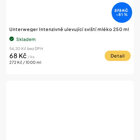
373 KČ
–81 %
Unterweger Intenzivně ulevující sviští mléko 250 ml
Skladem
56,20 Kč bez DPH
68 Kč
Detail
/ ks
Měrná
272 Kč / 1000 ml
cena: