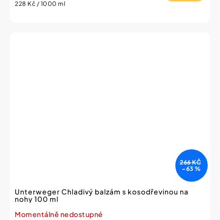
Měrná
228 Kč / 1000 ml
cena:
266 KČ
–63 %
Unterweger Chladivý balzám s kosodřevinou na
nohy 100 ml
Momentálně nedostupné