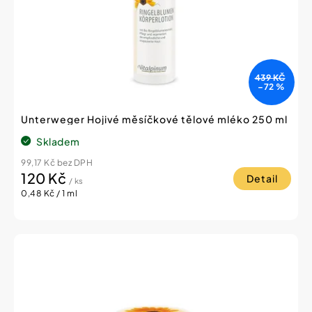
439 KČ
–72 %
Unterweger Hojivé měsíčkové tělové mléko 250 ml
Skladem
99,17 Kč bez DPH
120 Kč
Detail
/ ks
Měrná
0,48 Kč / 1 ml
cena: