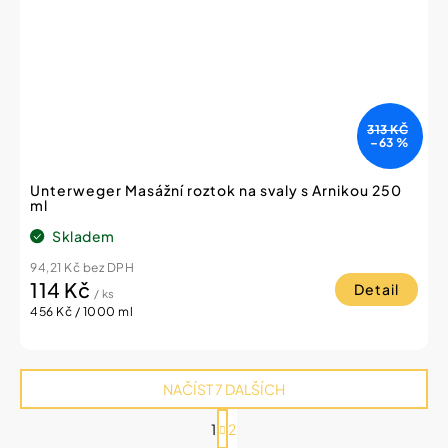
313 KČ
–63 %
Unterweger Masážní roztok na svaly s Arnikou 250
ml
Skladem
94,21 Kč bez DPH
114 Kč
Detail
/ ks
Měrná
456 Kč / 1000 ml
cena:
NAČÍST 7 DALŠÍCH
S
1
2
t