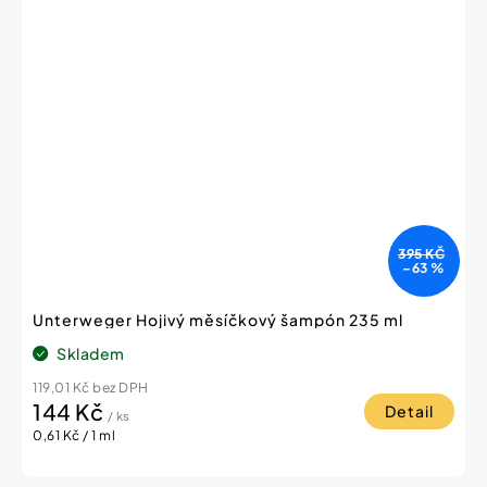
395 KČ
–63 %
Unterweger Hojivý měsíčkový šampón 235 ml
Skladem
119,01 Kč bez DPH
144 Kč
Detail
/ ks
Měrná
0,61 Kč / 1 ml
cena: