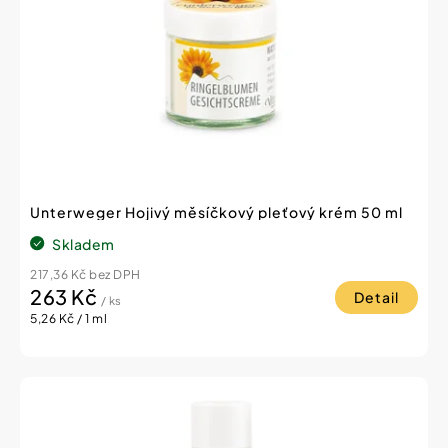
Unterweger Hojivý měsíčkový pleťový krém 50 ml
Skladem
217,36 Kč bez DPH
263 Kč
Detail
/ ks
Měrná
5,26 Kč / 1 ml
cena: