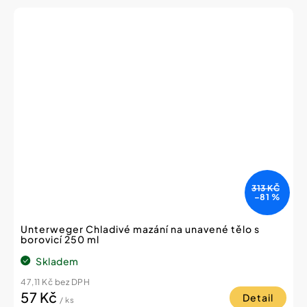
313 KČ
–81 %
Unterweger Chladivé mazání na unavené tělo s
borovicí 250 ml
Skladem
47,11 Kč bez DPH
57 Kč
Detail
/ ks