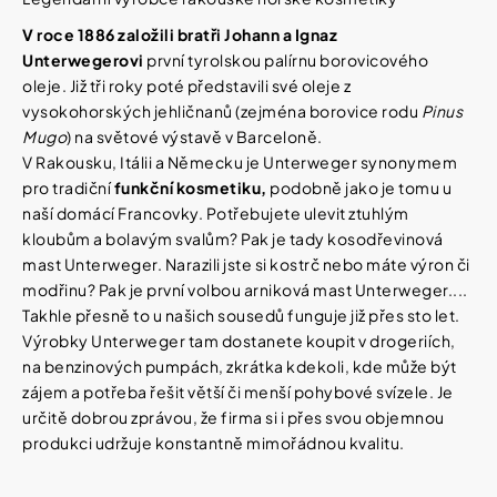
í
t
Kosmetika
V roce 1886 založili bratři Johann a Ignaz
?
Unterwegerovi
první tyrolskou palírnu borovicového
oleje. Již tři roky poté představili své oleje z
Kosmetické
vysokohorských jehličnanů (zejména borovice rodu
Pinus
pomůcky
Mugo
) na světové výstavě v Barceloně.
V Rakousku, Itálii a Německu je Unterweger synonymem
HLEDAT
Zdravotnické
pro tradiční
funkční kosmetiku,
podobně jako je tomu u
prostředky
naší domácí Francovky. Potřebujete ulevit ztuhlým
kloubům a bolavým svalům? Pak je tady kosodřevinová
Péče
D
mast Unterweger. Narazili jste si kostrč nebo máte výron či
o
o
modřinu? Pak je první volbou arniková mast Unterweger....
děti
p
Takhle přesně to u našich sousedů funguje již přes sto let.
o
Výrobky Unterweger tam dostanete koupit v drogeriích,
r
Domácnost
na benzinových pumpách, zkrátka kdekoli, kde může být
u
č
zájem a potřeba řešit větší či menší pohybové svízele. Je
u
určitě dobrou zprávou, že firma si i přes svou objemnou
Pro
j
koho
produkci udržuje konstantně mimořádnou kvalitu.
e
m
e