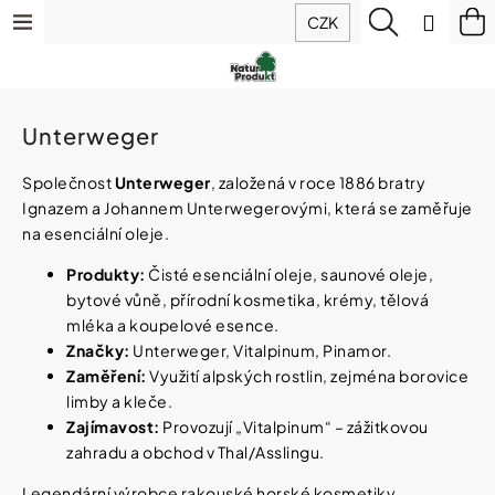
K
Přejít
Menu
Hledat
N
Přihlá
CZK
o
na
š
Zpět
Zpět
ko
obsah
Výhodné
í
balíčky
k
C
Doplňky
Unterweger
o
stravy
p
Společnost
Unterweger
, založená v roce 1886 bratry
o
Ignazem a Johannem Unterwegerovými, která se zaměřuje
t
Hořčík
IQ
ř
na esenciální oleje.
Mag
e
(magnesium)
Produkty:
Čisté esenciální oleje, saunové oleje,
b
bytové vůně, přírodní kosmetika, krémy, tělová
u
mléka a koupelové esence.
Sirupy
j
z
Značky:
Unterweger, Vitalpinum, Pinamor.
e
ovoce
Zaměření:
Využití alpských rostlin, zejména borovice
t
a
bylin
limby a kleče.
e
Zajímavost:
Provozují „Vitalpinum“ – zážitkovou
n
a
zahradu a obchod v Thal/Asslingu.
Potraviny
j
Legendární výrobce rakouské horské kosmetiky