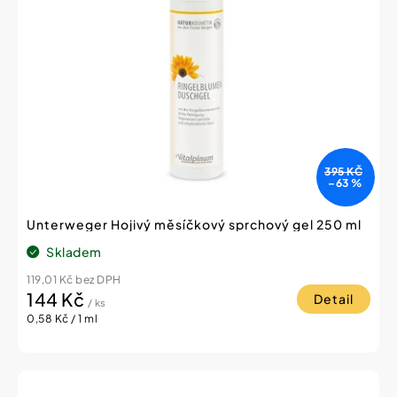
395 KČ
–63 %
Unterweger Hojivý měsíčkový sprchový gel 250 ml
Skladem
119,01 Kč bez DPH
144 Kč
Detail
/ ks
Měrná
0,58 Kč / 1 ml
cena: