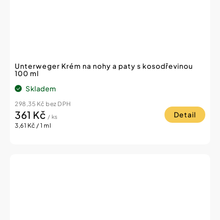
Unterweger Krém na nohy a paty s kosodřevinou
100 ml
Skladem
298,35 Kč bez DPH
361 Kč
Detail
/ ks
Měrná
3,61 Kč / 1 ml
cena: