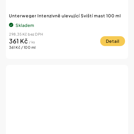
Unterweger Intenzivně ulevující Sviští mast 100 ml
Skladem
298,35 Kč bez DPH
361 Kč
Detail
/ ks
Měrná
361 Kč / 100 ml
cena: