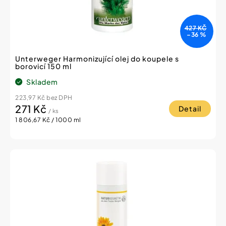
k
t
427 KČ
ů
–36 %
Unterweger Harmonizující olej do koupele s
borovicí 150 ml
Skladem
223,97 Kč bez DPH
271 Kč
Detail
/ ks
Měrná
1 806,67 Kč / 1000 ml
cena: