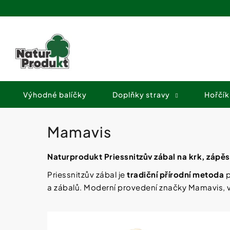
K
Přejít
o
na
Zpět
Zpět
obsah
š
do
do
í
obchodu
obchodu
k
Výhodné balíčky
Doplňky stravy
Hořčík
Mamavis
Naturprodukt
Priessnitzův zábal
na krk, zápěs
Priessnitzův zábal je
tradiční přírodní metoda
p
a zábalů. Moderní provedení značky Mamavis,