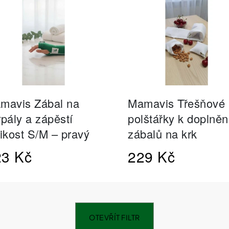
SHEFOOT VYŽIVUJÍCÍ A HYDRATAČNÍ
NATURPRODUKT
PONOŽKY S BAM. MÁSLEM 1 PÁR
ŠUMIVÉ TABLE
211 Kč
188 Kč
OTEVŘÍT FILTR