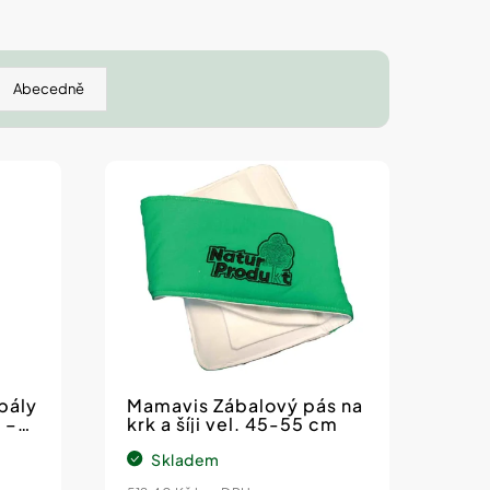
Abecedně
kat
Kč*
na
pály
Mamavis Zábalový pás na
p?
 –
krk a šíji vel. 45-55 cm
Skladem
newsletteru