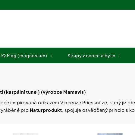
Co potřebujete najít?
 IQ Mag (magnesium)
Sirupy z ovoce a bylin
HLEDAT
Doporučujeme
tí (karpální tunel) (výrobce Mamavis)
éče inspirovaná odkazem Vincenze Priessnitze, který již pře
 vyráběné pro
Naturprodukt
, spojuje osvědčený princip s 