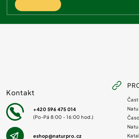
PŘIHLÁSIT SE
PR
Kontakt
Čast
Natu
+420 596 475 014
Časo
Natu
Kata
eshop
@
naturpro.cz