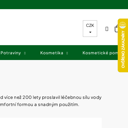
CZK
Přihláš
Nák
koš
Potraviny
Kosmetika
Kosmetické pomůck
d více než 200 lety proslavil léčebnou sílu vody
komfortní formou a snadným použitím.