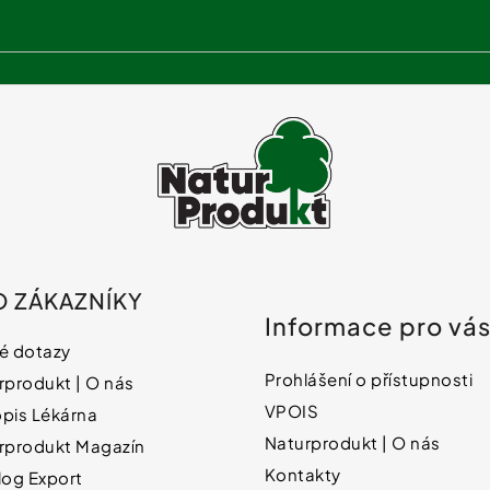
ý
p
i
s
u
O ZÁKAZNÍKY
Informace pro vá
é dotazy
Prohlášení o přístupnosti
rprodukt | O nás
VPOIS
pis Lékárna
Naturprodukt | O nás
rprodukt Magazín
Kontakty
log Export