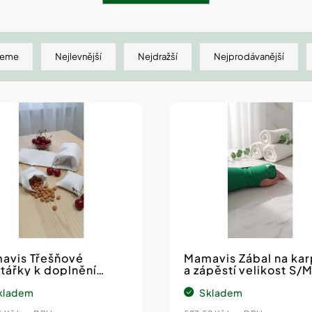
jeme
Nejlevnější
Nejdražší
Nejprodávanější
Chcete zís
slevu 100 
avis Třešňové
Mamavis Zábal na kar
první náku
tářky k doplnění
a zápěstí velikost S/M
lů na krk
levý
kladem
Skladem
Stačí se přihlásit do 