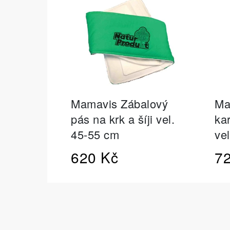
IQ MAG KŘEČE FORTE - SILNĚJŠÍ
ÚLEVA OD KŘEČÍ 60 TBL
154 Kč
Původně:
221 Kč