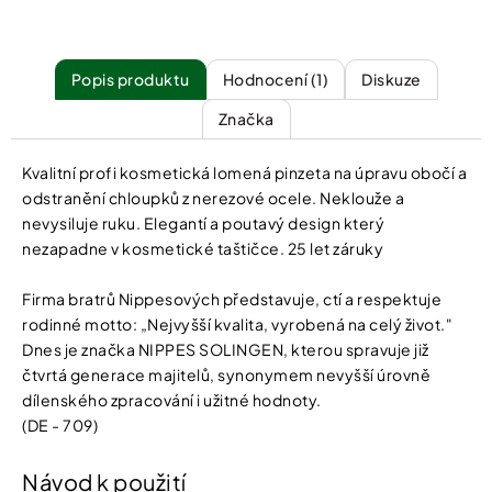
Popis
Hodnocení (1)
Diskuze
Značka
Kvalitní profi kosmetická lomená pinzeta na úpravu obočí a
odstranění chloupků z nerezové ocele. Neklouže a
nevysiluje ruku. Elegantí a poutavý design který
nezapadne v kosmetické taštičce. 25 let záruky
Firma bratrů Nippesových představuje, ctí a respektuje
rodinné motto: „Nejvyšší kvalita, vyrobená na celý život."
Dnes je značka NIPPES SOLINGEN, kterou spravuje již
čtvrtá generace majitelů, synonymem nevyšší úrovně
dílenského zpracování i užitné hodnoty.
(DE - 709)
Návod k použití