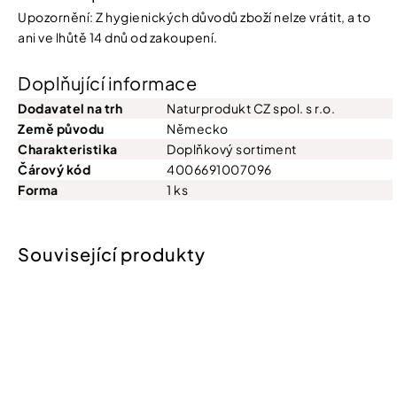
Upozornění: Z hygienických důvodů zboží nelze vrátit, a to
ani ve lhůtě 14 dnů od zakoupení.
Doplňující informace
Dodavatel na trh
Naturprodukt CZ spol. s r.o.
Země původu
Německo
Charakteristika
Doplňkový sortiment
Čárový kód
4006691007096
Forma
1 ks