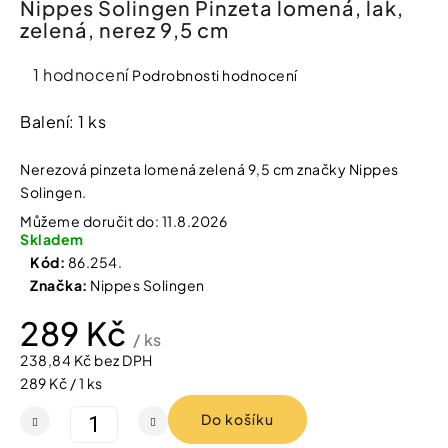
Nippes Solingen Pinzeta lomená, lak,
í
zelená, nerez 9,5 cm
t
Kosmetika
?
Průměrné
1 hodnocení
Podrobnosti hodnocení
Kosmetické
hodnocení
pomůcky
produktu
Balení: 1 ks
je
HLEDAT
Zdravotnické
5,0
Nerezová pinzeta lomená zelená 9,5 cm značky Nippes
prostředky
z
Solingen.
5
Můžeme doručit do:
11.8.2026
hvězdiček.
Péče
D
Skladem
o
o
Kód:
86.254.
děti
p
Značka:
Nippes Solingen
o
r
289 Kč
Domácnost
u
/ ks
č
238,84 Kč bez DPH
u
Měrná
Pro
289 Kč / 1 ks
j
koho
cena:
e
Do košíku
m
e