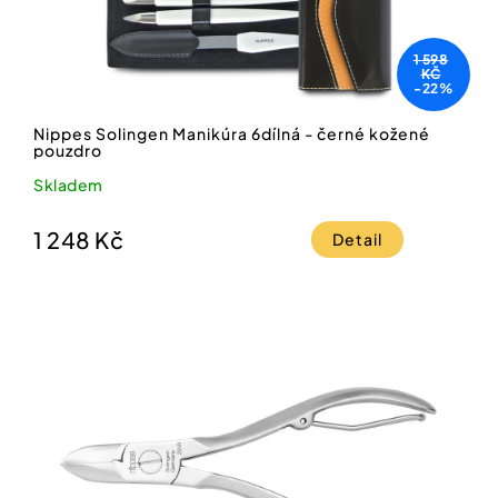
1 598
KČ
-22%
Nippes Solingen Manikúra 6dílná - černé kožené
pouzdro
Skladem
1 248 Kč
Detail