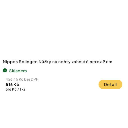
Nippes Solingen Nůžky na nehty zahnuté nerez 9 cm
Skladem
426,45 Kč bez DPH
516 Kč
Detail
Měrná
516 Kč / 1 ks
cena: