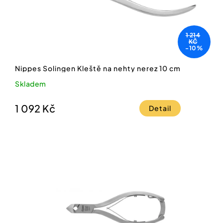
1 214
KČ
-10%
Nippes Solingen Kleště na nehty nerez 10 cm
Skladem
1 092 Kč
Detail