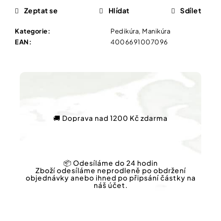
Vybírejte
Zeptat se
Hlídat
Sdílet
podle
potřeby
IQ
Kategorie
:
Pedikúra, Manikúra
MAG
EAN
:
4006691007096
KIDS
Vánoce
ORGANICKÝ
HOŘČÍK
PRO
Dárkové
DĚTI.
poukazy
ŠUMIVÉ
TABLETY
Značky
20
TBL
🚚 Doprava nad 1200 Kč zdarma
86
Kč
Měna
(CZK)
📦 Odesíláme do 24 hodin
Zboží odesíláme neprodleně po obdržení
Přihlášení
objednávky anebo ihned po připsání částky na
náš účet.