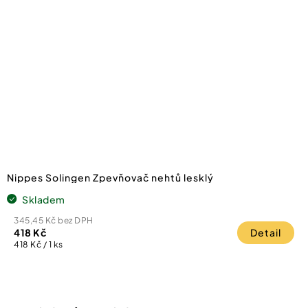
Nippes Solingen Zpevňovač nehtů lesklý
Skladem
345,45 Kč bez DPH
418 Kč
Detail
Měrná
418 Kč / 1 ks
cena: