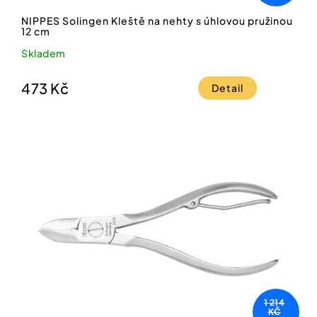
NIPPES Solingen Kleště na nehty s úhlovou pružinou
12 cm
Skladem
473 Kč
Detail
1 214
KČ