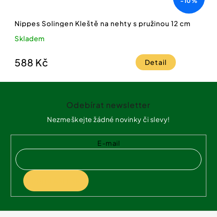
-10%
Nippes Solingen Kleště na nehty s pružinou 12 cm
Skladem
588 Kč
Detail
Z
á
Odebírat newsletter
p
a
Nezmeškejte žádné novinky či slevy!
t
í
E-mail
PŘIHLÁSIT SE