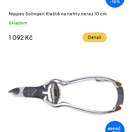
-10%
Nippes Solingen Kleště na nehty nerez 10 cm
Skladem
1 092 Kč
Detail
654 KČ