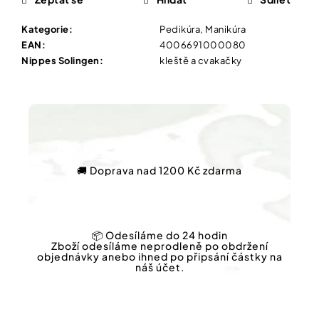
Vybírejte
podle
potřeby
Kategorie
:
Pedikúra, Manikúra
SHEFOOT
EAN
:
4006691000080
VYŽIVUJÍCÍ
Nippes Solingen
:
kleště a cvakačky
A
Vánoce
HYDRATAČNÍ
PONOŽKY
S
Dárkové
BAM.
poukazy
MÁSLEM
1
Značky
PÁR
211
🚚 Doprava nad 1200 Kč zdarma
Kč
Měna
(CZK)
📦 Odesíláme do 24 hodin
Zboží odesíláme neprodleně po obdržení
Přihlášení
objednávky anebo ihned po připsání částky na
náš účet.