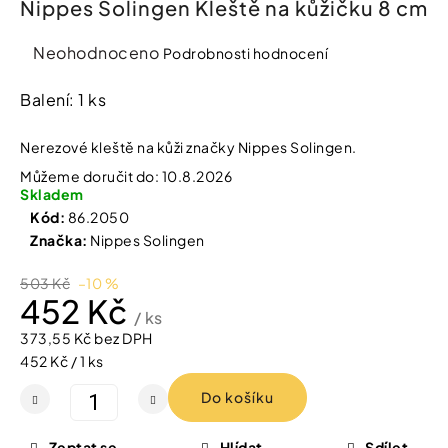
Nippes Solingen Kleště na kůžičku 8 cm
í
t
Kosmetika
?
Průměrné
Neohodnoceno
Podrobnosti hodnocení
hodnocení
Kosmetické
produktu
Balení: 1 ks
pomůcky
je
0,0
Nerezové kleště na kůži značky Nippes Solingen.
HLEDAT
Zdravotnické
z
Můžeme doručit do:
10.8.2026
prostředky
5
Skladem
hvězdiček.
Kód:
86.2050
Péče
D
Značka:
Nippes Solingen
o
o
děti
p
503 Kč
–10 %
o
452 Kč
r
/ ks
Domácnost
u
373,55 Kč bez DPH
č
Měrná
452 Kč / 1 ks
u
Pro
cena:
j
Do košíku
koho
e
m
e
Zeptat se
Hlídat
Sdílet