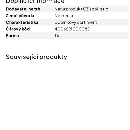
Doplňující informace
Dodavatel na trh
Naturprodukt CZ spol. s r.o.
Země původu
Německo
Charakteristika
Doplňkový sortiment
Čárový kód
4006691000080
Forma
1 ks