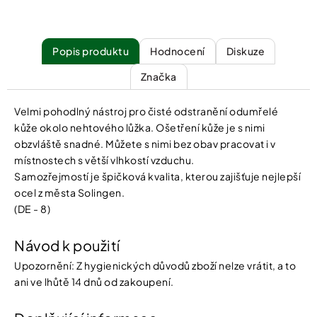
Popis
Hodnocení
Diskuze
Značka
Velmi pohodlný nástroj pro čisté odstranění odumřelé
kůže okolo nehtového lůžka. Ošetření kůže je s nimi
obzvláště snadné. Můžete s nimi bez obav pracovat i v
místnostech s větší vlhkostí vzduchu.
Samozřejmostí je špičková kvalita, kterou zajišťuje nejlepší
ocel z města Solingen.
(DE - 8)
Návod k použití
Upozornění: Z hygienických důvodů zboží nelze vrátit, a to
ani ve lhůtě 14 dnů od zakoupení.