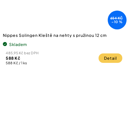
654 KČ
–10 %
Nippes Solingen Kleště na nehty s pružinou 12 cm
Skladem
485,95 Kč bez DPH
588 Kč
Detail
Měrná
588 Kč / 1 ks
cena: