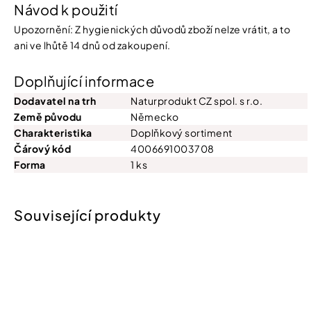
Návod k použití
Upozornění: Z hygienických důvodů zboží nelze vrátit, a to
ani ve lhůtě 14 dnů od zakoupení.
Doplňující informace
Dodavatel na trh
Naturprodukt CZ spol. s r.o.
Země původu
Německo
Charakteristika
Doplňkový sortiment
Čárový kód
4006691003708
Forma
1 ks