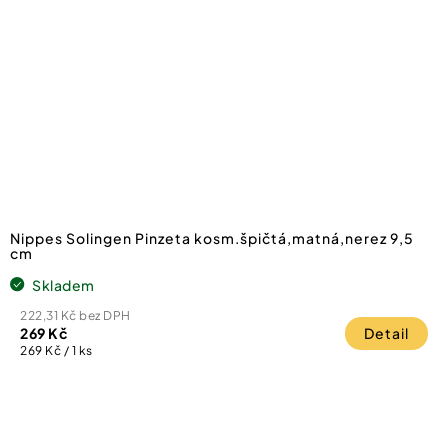
Nippes Solingen Pinzeta kosm.špičtá,matná,nerez 9,5
cm
Skladem
222,31 Kč bez DPH
269 Kč
Detail
Měrná
269 Kč / 1 ks
cena: