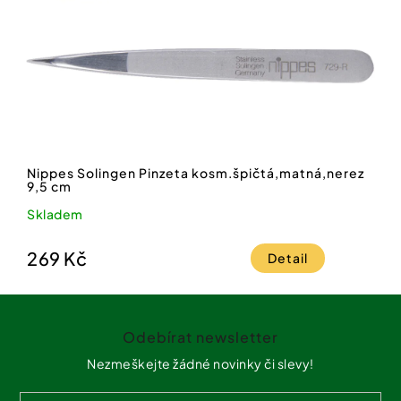
Nippes Solingen Pinzeta kosm.špičtá,matná,nerez
9,5 cm
Skladem
269 Kč
Detail
Z
á
Odebírat newsletter
p
a
Nezmeškejte žádné novinky či slevy!
t