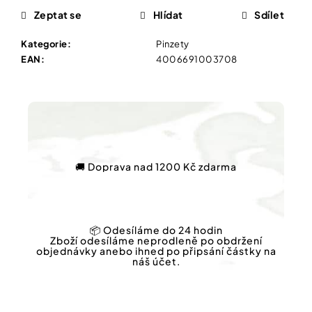
Vybírejte
Zeptat se
Hlídat
Sdílet
podle
potřeby
SHEFOOT
Kategorie
:
Pinzety
VYŽIVUJÍCÍ
EAN
:
4006691003708
A
Vánoce
HYDRATAČNÍ
PONOŽKY
S
Dárkové
BAM.
poukazy
MÁSLEM
1
Značky
PÁR
211
🚚 Doprava nad 1200 Kč zdarma
Kč
Měna
(CZK)
📦 Odesíláme do 24 hodin
Zboží odesíláme neprodleně po obdržení
Přihlášení
objednávky anebo ihned po připsání částky na
náš účet.