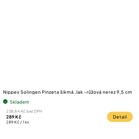
Nippes Solingen Pinzeta šikmá ,lak -růžová nerez 9,5 cm
Skladem
238,84 Kč bez DPH
289 Kč
Detail
Měrná
289 Kč / 1 ks
cena: