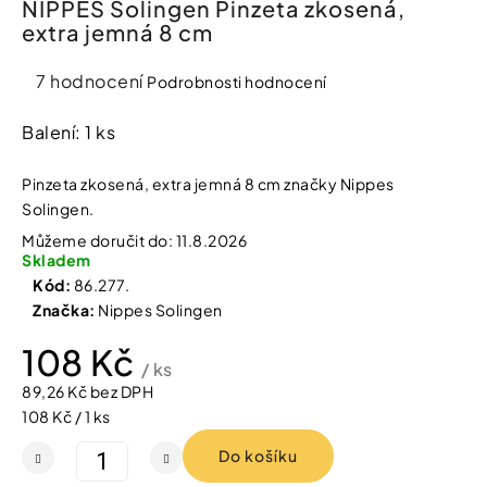
NIPPES Solingen Pinzeta zkosená,
í
extra jemná 8 cm
t
Kosmetika
?
Průměrné
7 hodnocení
Podrobnosti hodnocení
Kosmetické
hodnocení
pomůcky
produktu
Balení: 1 ks
je
HLEDAT
Zdravotnické
3,9
Pinzeta zkosená, extra jemná 8 cm značky Nippes
prostředky
z
Solingen.
5
Můžeme doručit do:
11.8.2026
hvězdiček.
Péče
D
Skladem
o
o
Kód:
86.277.
děti
p
Značka:
Nippes Solingen
o
r
108 Kč
Domácnost
u
/ ks
č
89,26 Kč bez DPH
u
Měrná
Pro
108 Kč / 1 ks
j
koho
cena:
e
Do košíku
m
e