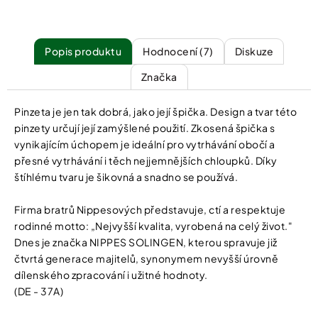
Popis
Hodnocení (7)
Diskuze
Značka
Pinzeta je jen tak dobrá, jako její špička. Design a tvar této
pinzety určují její zamýšlené použití. Zkosená špička s
vynikajícím úchopem je ideální pro vytrhávání obočí a
přesné vytrhávání i těch nejjemnějších chloupků. Díky
štíhlému tvaru je šikovná a snadno se používá.
Firma bratrů Nippesových představuje, ctí a respektuje
rodinné motto: „Nejvyšší kvalita, vyrobená na celý život."
Dnes je značka NIPPES SOLINGEN, kterou spravuje již
čtvrtá generace majitelů, synonymem nevyšší úrovně
dílenského zpracování i užitné hodnoty.
(DE - 37A)