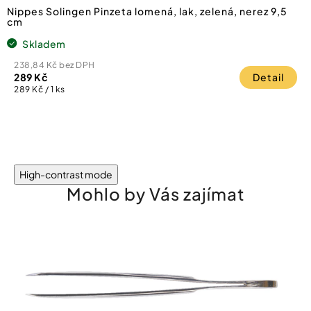
Nippes Solingen Pinzeta lomená, lak, zelená, nerez 9,5
cm
Skladem
238,84 Kč bez DPH
289 Kč
Detail
Měrná
289 Kč / 1 ks
cena:
High-contrast mode
Mohlo by Vás zajímat