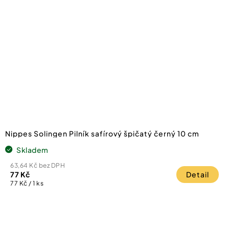
Nippes Solingen Pilník safírový špičatý černý 10 cm
Skladem
63,64 Kč bez DPH
77 Kč
Detail
Měrná
77 Kč / 1 ks
cena: