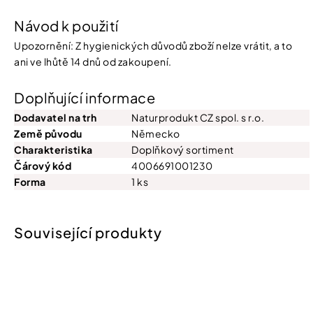
Návod k použití
Upozornění: Z hygienických důvodů zboží nelze vrátit, a to
ani ve lhůtě 14 dnů od zakoupení.
Doplňující informace
Dodavatel na trh
Naturprodukt CZ spol. s r.o.
Země původu
Německo
Charakteristika
Doplňkový sortiment
Čárový kód
4006691001230
Forma
1 ks