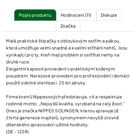
Popis
Hodnocení (11)
Diskuze
Značka
Malé praktické štípačky s obloukovým ostřím a pákou,
která umožňuje velmi snadné a kvalitní stříhání nehtů. Jsou
vynikající pro ty, kteří mají problém si ostříhat nehty na
druhé ruce.
Elegantní kapesní provedení s praktickým koženým
pouzdrem. Nerezové provedení pro profesionální i domácí
použití odolné sterilizaci. 25 let záruky.
Firma bratrů Nippesových představuje, ctí a respektuje
rodinné motto: „Nejvyšší kvalita, vyrobená na celý život."
Dnes je značka NIPPES SOLINGEN, kterou spravuje již
čtvrtá generace majitelů, synonymem nevyšší úrovně
dílenského zpracování i užitné hodnoty.
(DE - 123R)