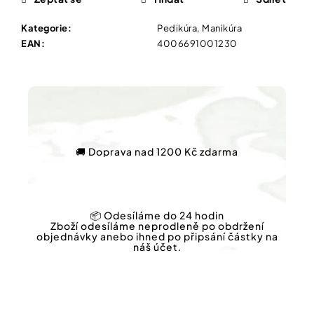
Vybírejte
podle
potřeby
Kategorie
:
Pedikúra, Manikúra
PŘÍRODNÍ
EAN
:
4006691001230
MÝDLO
SE
Vánoce
STŘÍBREM
100
G
Dárkové
poukazy
174
Kč
Značky
🚚 Doprava nad 1200 Kč zdarma
Měna
(CZK)
📦 Odesíláme do 24 hodin
Zboží odesíláme neprodleně po obdržení
objednávky anebo ihned po připsání částky na
náš účet.
Přihlášení