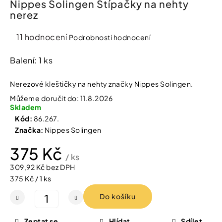
Nippes Solingen Štípačky na nehty
í
nerez
t
Kosmetika
?
Průměrné
11 hodnocení
Podrobnosti hodnocení
Kosmetické
hodnocení
pomůcky
produktu
Balení: 1 ks
je
HLEDAT
Zdravotnické
3,7
Nerezové kleštičky na nehty značky Nippes Solingen.
prostředky
z
Můžeme doručit do:
11.8.2026
5
Skladem
hvězdiček.
Péče
D
Kód:
86.267.
o
o
Značka:
Nippes Solingen
děti
p
o
375 Kč
r
/ ks
Domácnost
u
309,92 Kč bez DPH
č
Měrná
375 Kč / 1 ks
u
cena:
Pro
j
Do košíku
koho
e
m
e
Zeptat se
Hlídat
Sdílet