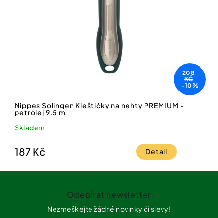
208
KČ
-10%
Nippes Solingen Kleštičky na nehty PREMIUM -
petrolej 9.5 m
Skladem
187 Kč
Detail
Z
á
Odebírat newsletter
p
a
Nezmeškejte žádné novinky či slevy!