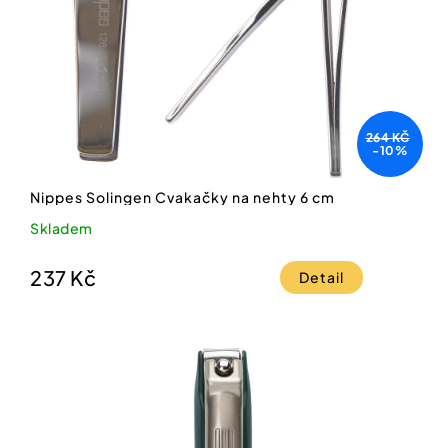
264 KČ
-10%
Nippes Solingen Cvakačky na nehty 6 cm
Skladem
237 Kč
Detail