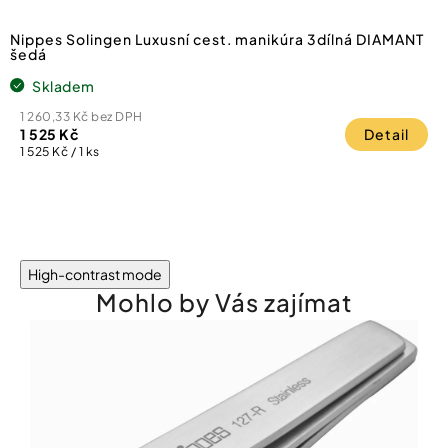
Nippes Solingen Luxusní cest. manikúra 3dílná DIAMANT
šedá
Skladem
1 260,33 Kč bez DPH
1 525 Kč
Detail
Měrná
1 525 Kč / 1 ks
cena:
High-contrast mode
Mohlo by Vás zajímat