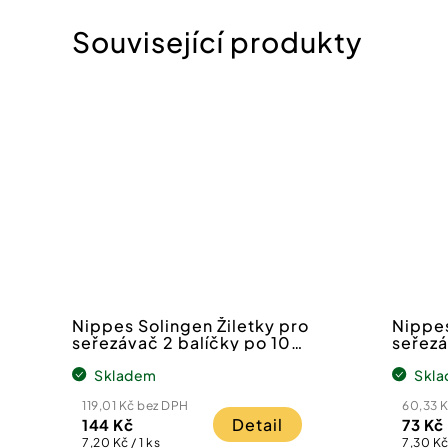
Nippes Solingen Žiletky pro
Nippes
seřezávač 2 balíčky po 10
seřezá
ks
Skladem
Skl
119,01 Kč bez DPH
60,33 
Detail
144 Kč
73 Kč
Měrná
Měrná
7,20 Kč / 1 ks
7,30 Kč 