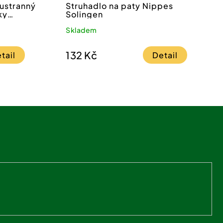
ustranný
Struhadlo na paty Nippes
ky
Solingen
Skladem
132 Kč
tail
Detail