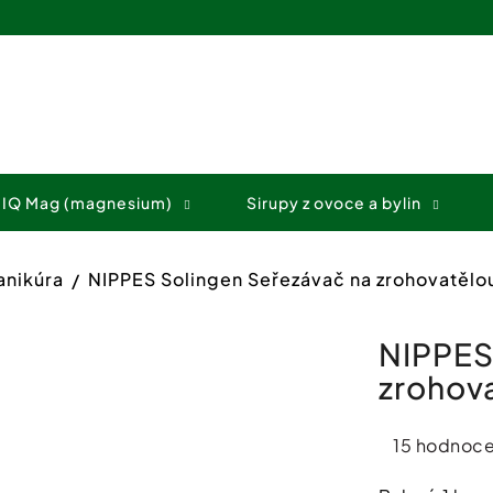
Co potřebujete najít?
 IQ Mag (magnesium)
Sirupy z ovoce a bylin
HLEDAT
anikúra
NIPPES Solingen Seřezávač na zrohovatělou
Doporučujeme
NIPPES
zrohova
Průměrné
15 hodnoce
hodnocení