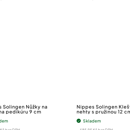
cena:
Registrovat se do newsle
*Slevový kód lze uplatit při 
Odesláním formuláře souhlas
osobních
údajů
.
 Solingen Nůžky na
Nippes Solingen Kleš
na pedikúru 9 cm
nehty s pružinou 12 c
adem
Skladem
 Kč bez DPH
485,95 Kč bez DPH