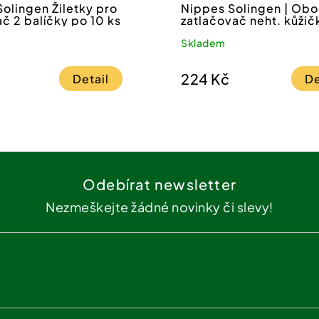
olingen Žiletky pro
Nippes Solingen | Obo
č 2 balíčky po 10 ks
zatlačovač neht. kůžič
NEREZ
Skladem
224 Kč
Detail
De
Odebírat newsletter
Nezmeškejte žádné novinky či slevy!