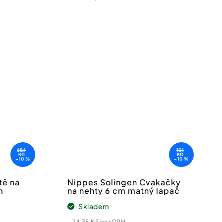
cena:
tteru
nákupu nad 550 Kč.
íte se
zpracování
654
101
KČ
KČ
–10 %
–10 %
tě na
Nippes Solingen Cvakačky
m
na nehty 6 cm matný lapač
Skladem
74,38 Kč bez DPH