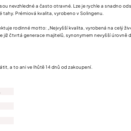
sou nevzhledné a často otravné. Lze je rychle a snadno od
é tahy. Prémiová kvalita, vyrobeno v Solingenu.
tuje rodinné motto: „Nejvyšší kvalita, vyrobená na celý živ
 již čtvrtá generace majitelů, synonymem nevyšší úrovně dí
tit, a to ani ve lhůtě 14 dnů od zakoupení.
.