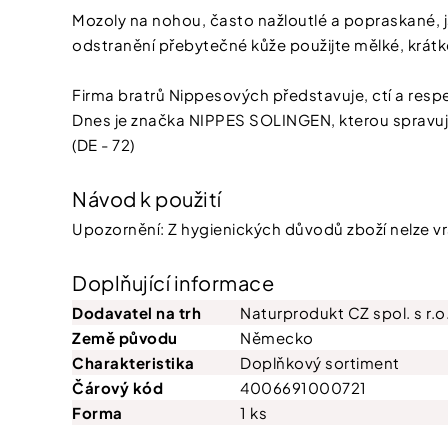
Mozoly na nohou, často nažloutlé a popraskané, j
odstranění přebytečné kůže použijte mělké, krátk
Firma bratrů Nippesových představuje, ctí a respek
Dnes je značka NIPPES SOLINGEN, kterou spravuje
(DE - 72)
Návod k použití
Upozornění: Z hygienických důvodů zboží nelze vrá
Doplňující informace
Dodavatel na trh
Naturprodukt CZ spol. s r.o
Země původu
Německo
Charakteristika
Doplňkový sortiment
Čárový kód
4006691000721
Forma
1 ks