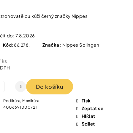
 IZOFET SLIM
TY 2+1 ZDARMA
zrohovatělou kůži černý značky Nippes
it do:
7.8.2026
Značka:
Nippes Solingen
Kód:
86.278.
/ ks
z DPH
Do košíku
Tisk
Pedikúra, Manikúra
4006691000721
Zeptat se
Hlídat
Sdílet