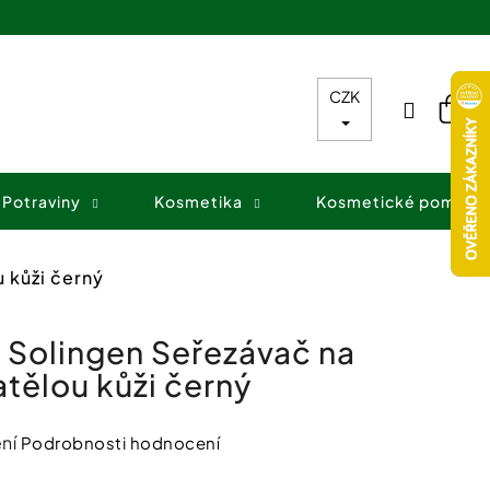
CZK
Přihláš
Nák
koš
Potraviny
Kosmetika
Kosmetické pomůck
 kůži černý
 Solingen Seřezávač na
tělou kůži černý
ní
Podrobnosti hodnocení