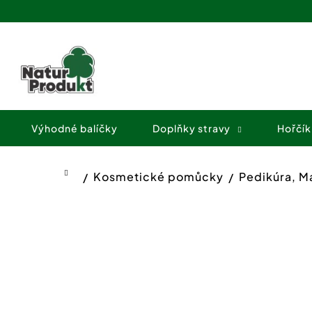
K
Přejít
o
na
Zpět
Zpět
obsah
š
do
do
í
obchodu
obchodu
k
Výhodné balíčky
Doplňky stravy
Hořčík
Kosmetické pomůcky
Pedikúra, M
Domů