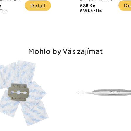
Detail
De
č
588 Kč
Měrná
 1 ks
588 Kč / 1 ks
cena:
Mohlo by Vás zajímat