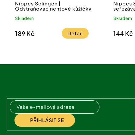
Nippes Solingen |
Nippes S
Odstraňovač nehtové kůžičky
seřezáva
Skladem
Skladem
189 Kč
144 Kč
Detail
Z
á
p
a
t
í
PŘIHLÁSIT SE