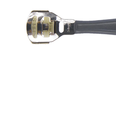
IQ MAG KŘEČE FORTE - SILNĚJŠÍ
ÚLEVA OD KŘEČÍ 60 TBL
154 Kč
Původně:
221 Kč