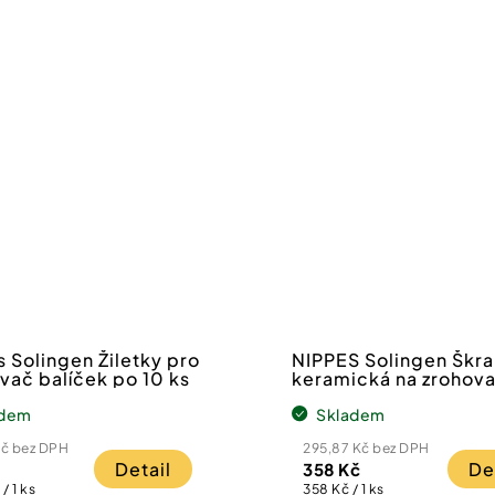
Chcete zís
slevu 100 
první náku
 Solingen Žiletky pro
NIPPES Solingen Škr
vač balíček po 10 ks
keramická na zrohova
Stačí se přihlásit do 
kůži
adem
Skladem
A čím více nám o sobě řeknet
a výhody od nás dostanete.
Kč bez DPH
295,87 Kč bez DPH
Detail
De
358 Kč
Měrná
/ 1 ks
358 Kč / 1 ks