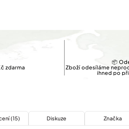
📦 Ode
Kč zdarma
Zboží odesíláme nepro
ihned po př
ení (15)
Diskuze
Značka