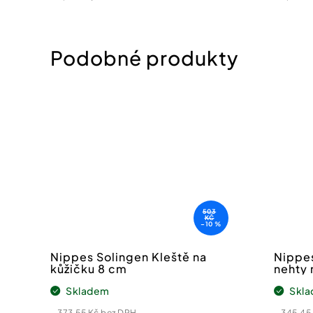
cena:
cena:
503
KČ
–10 %
Nippes Solingen Kleště na
Nippes
kůžičku 8 cm
nehty 
Skladem
Skl
373,55 Kč bez DPH
345,45