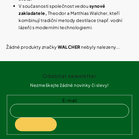
Vybírejte
V současnosti společnost vedou
synové
podle
potřeby
zakladatele,
Theodor a Matthias Walcher, kteří
PŘÍRODNÍ
kombinují tradiční metody destilace (např. vodní
MÝDLO
SE
lázeň) s moderními technologiemi.
Vánoce
STŘÍBREM
100
G
Dárkové
Žádné produkty značky
WALCHER
nebyly nalezeny...
poukazy
174
Kč
Značky
Z
á
Odebírat newsletter
p
a
Nezmeškejte žádné novinky či slevy!
Měna
t
(CZK)
í
E-mail
Přihlášení
PŘIHLÁSIT SE