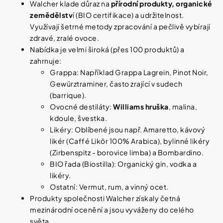
í
Walcher klade důraz na
přírodní produkty, organické
t
Kosmetika
zemědělstv
í (BIO certifikace) a udržitelnost.
?
Využívají šetrné metody zpracování a pečlivě vybírají
zdravé, zralé ovoce.
Kosmetické
Nabídka je velmi široká (přes 100 produktů) a
pomůcky
zahrnuje:
Grappa: Například Grappa Lagrein, Pinot Noir,
HLEDAT
Zdravotnické
Gewürztraminer, často zrající v sudech
prostředky
(barrique).
Ovocné destiláty:
Williams hruška
, malina,
Péče
D
kdoule, švestka.
o
o
Likéry: Oblíbené jsou např. Amaretto, kávový
děti
p
likér (Caffé Likör 100% Arabica), bylinné likéry
o
(Zirbenspitz - borovice limba) a Bombardino.
r
Domácnost
BIO řada (Biostilla): Organický gin, vodka a
u
č
likéry.
u
Ostatní: Vermut, rum, a vinný ocet.
Pro
j
Produkty společnosti Walcher získaly četná
koho
e
mezinárodní ocenění a jsou vyváženy do celého
m
světa.
e