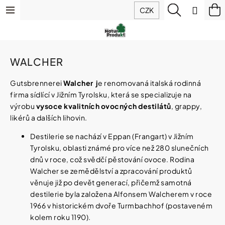
K
Přejít
Menu
Hledat
N
Přihlá
CZK
o
na
š
Zpět
Zpět
ko
obsah
Výhodné
í
balíčky
k
C
Doplňky
WALCHER
o
stravy
p
Gutsbrennerei
Walcher j
e renomovaná italská rodinná
o
firma sídlící v Jižním Tyrolsku, která se specializuje na
t
Hořčík
IQ
ř
výrobu
vysoce kvalitních ovocných destilátů
, grappy,
Mag
e
likérů a dalších lihovin.
(magnesium)
b
Destilerie se nachází v Eppan (Frangart) v Jižním
u
Tyrolsku, oblasti známé pro více než 280 slunečních
Sirupy
j
z
dnů v roce, což svědčí pěstování ovoce. Rodina
e
ovoce
Walcher se zemědělství a zpracování produktů
t
a
bylin
věnuje již po devět generací, přičemž samotná
e
destilerie byla založena Alfonsem Walcherem v roce
n
a
1966 v historickém dvoře Turmbachhof (postaveném
Potraviny
j
kolem roku 1190).