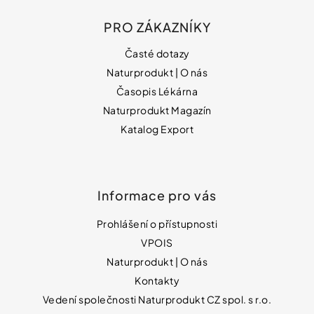
Vybírejte
podle
PRO ZÁKAZNÍKY
potřeby
NATURPRODUKT
IZOFET
Časté dotazy
SLIM
Vánoce
Naturprodukt | O nás
ŠUMIVÉ
TABLETY
Časopis Lékárna
2+1
Dárkové
ZDARMA
poukazy
Naturprodukt Magazín
188
Katalog Export
Značky
Kč
Informace pro vás
Měna
(CZK)
Prohlášení o přístupnosti
VPOIS
Přihlášení
Naturprodukt | O nás
Kontakty
Vedení společnosti Naturprodukt CZ spol. s r.o.