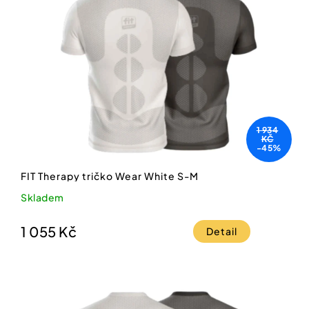
1 934
KČ
-45%
FIT Therapy tričko Wear White S-M
Skladem
1 055 Kč
Detail