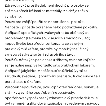
Zdravotnický prostředek není vhodný pro osoby se
známou přecitlivělostí na materiály, z nichž je tričko
vyrobeno.
Pouze pro vnější použití na neporušenou pokožku.
Nenoste v případě poraněné nebo podrážděné pokožky.
V případě specifických svalových nebo oběhových
problémech (zejména souvisejících s mikrocirkulací)
nepoužívejte bez předchozí konzultace se svým
praktickým lékařem, protože by mohl být neúčinný
a/nebo vést ke zhoršení zdravotního stavu.
Použití u dětských pacientu a u těhotných nebo kojících
žen je nutné nejprve konzultovat s praktickým lékařem.
V případě jakýchkoliv nežádoucích účinků (vyrážka,
zarudnutí, svědění, …) používání přerušte, tričko sundejte a
poraďte se s lékařem.
Výrobek nepoužívejte, pokud při otevírání obalu vykazuje
známky zjevného opotřebení nebo závady;
opotřebovaný/poškozený zdravotnický prostředek musí
být vyměněn a zlikvidován způsobem uvedeným v návodu.