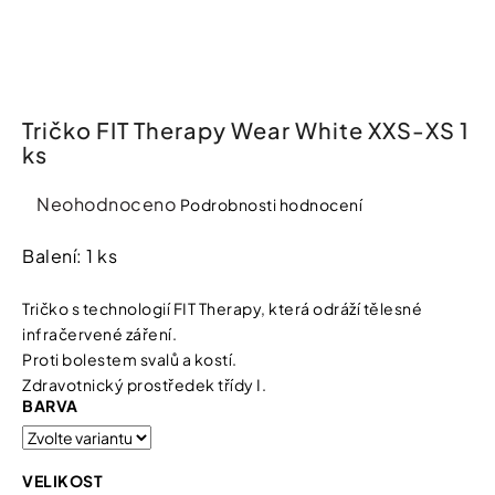
í
t
Kosmetika
?
Kosmetické
pomůcky
Tričko FIT Therapy Wear White XXS-XS 1
ks
HLEDAT
Zdravotnické
prostředky
Průměrné
Neohodnoceno
Podrobnosti hodnocení
hodnocení
produktu
Balení: 1 ks
Péče
D
je
o
o
děti
0,0
p
Tričko s technologií FIT Therapy, která odráží tělesné
o
z
infračervené záření.
r
5
Domácnost
Proti bolestem svalů a kostí.
u
hvězdiček.
Zdravotnický prostředek třídy I.
č
BARVA
u
Pro
j
koho
e
m
VELIKOST
e