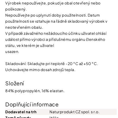
Výrobek nepoužívejte, pokud je obal otevřený nebo
poškozený.
Nepoužívejte po uplynutí doby použitelnosti. Datum
použitelnosti se vztahuje na řádně skladovaný výrobek v
neotevřeném obalu.
V případě závažného nežádoucího účinku uživatel ohlásí
událost přímo výrobci a příslušnému orgánu členského
státu, ve kterém je uživatel
usazen.
Skladování: Skladujte pri teplotě -20 °C až +50 °C.
Uchovávejte mimo dosah zdrojů tepla.
Složení
84% polypropylén, 16% elastan.
Doplňující informace
Dodavatel na trh
Naturprodukt CZ spol. s r.o.
Země původu
Itálie