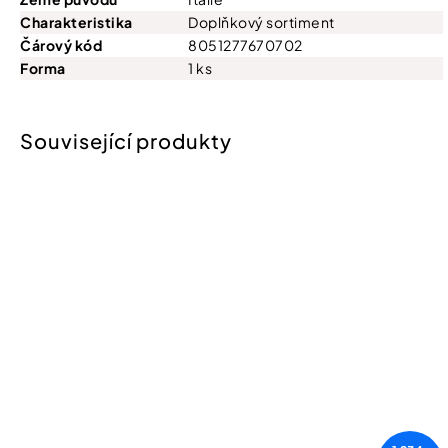
Charakteristika
Doplňkový sortiment
Čárový kód
8051277670702
Forma
1 ks