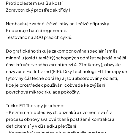
Proti bolestem svalů a kostí.
Zdravotnický prostředek třídy I.
Neobsahuje žádné léčivé látky ani léčivé přípravky.
Podporuje funční regeneraci.
Testováno na 300 pracích cyklů.
Do grafického tisku je zakomponována speciální směs
minerálu (oxid titaničitý) schopných odrážet nejvzdálenější
část infračerveného záření (mezi 4-21 mikrony), obvykle
nazývané Far Infrared (FIR). Díky technologii FIT Therapy se
tyto vlny částečně odrážejí a jsou absorbovány oblastí,
kde je prostředek používán, což vede ke zvýšení
povrchové mikrocirkulace pokožky.
Tričko FIT Therapy je určeno:
- Ke zmírnění bolestivých příznaků a uvolnění svalů v
procesu obnovy svalové tkáně postižené kontrakcí a
deficitem síly v důsledku přetížení;
- Ke zmírnění svalového a kloubního diskomfortu