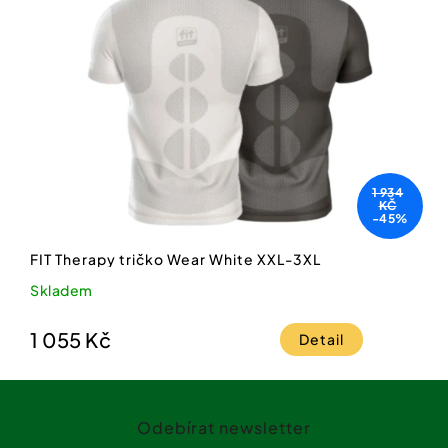
1 934
KČ
-45%
FIT Therapy tričko Wear White XXL-3XL
Skladem
1 055 Kč
Detail
Z
á
Odebírat newsletter
p