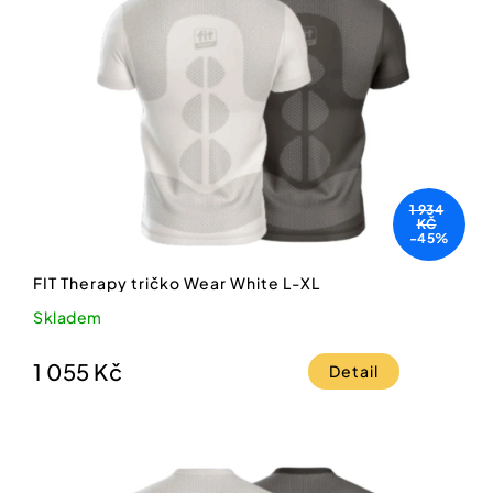
1 934
KČ
-45%
FIT Therapy tričko Wear White L-XL
Skladem
1 055 Kč
Detail