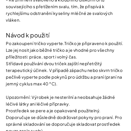
souvisejícího s přetížením svalu, tím, že přispívá k
rychlejšímu odstranění kyseliny mléčné ze svalových
vláken.
Návod k použití
Po zakoupení tričko vyperte.Tričko je připraveno k použití.
Lze jej nosit jako běžné tričko a je vhodné pro všechny
příležitosti: práce, sport i volný čas.
Střídavé používání dvou triček zajiští nepřetržitý
terapeutický účinek. V případě zápachu nebo skvrn tričko
pečlivě vyperte podle pokynů pro údržbu a praní (praní na
jemný cyklus max 40 °C).
Upozornění: Výrobek je nesterilní a neobsahuje žádné
léčivé látky ani léčivé přípravky.
Prostředek se pere a je opakovaně použitelný.
Doporučuje se důsledně dodržovat pokyny pro praní. Pro
správné skladování se doporučuje skladovat prostředek
pouze zcela suchý.