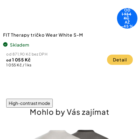
OD
1 934
KČ
AŽ
–45 %
FIT Therapy tričko Wear White S-M
Skladem
od 871,90 Kč bez DPH
1 055 Kč
Detail
od
Měrná
1 055 Kč / 1 ks
cena:
High-contrast mode
Mohlo by Vás zajímat