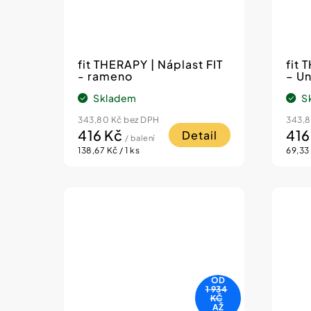
fit THERAPY | Náplast FIT
fit 
- rameno
– Un
Skladem
S
343,80 Kč bez DPH
343,8
416 Kč
416
Detail
/ balení
Měrná
Měrn
138,67 Kč / 1 ks
69,33 
cena:
cena:
OD
1 934
KČ
AŽ