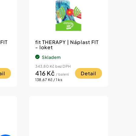
FIT
fit THERAPY | Náplast FIT
- loket
Skladem
343,80 Kč bez DPH
416 Kč
il
Detail
/ balení
Měrná
138,67 Kč / 1 ks
cena: