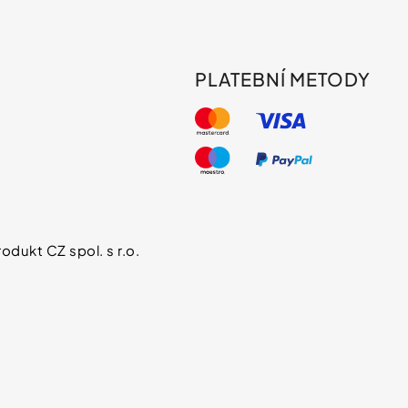
PLATEBNÍ METODY
s
odukt CZ spol. s r.o.