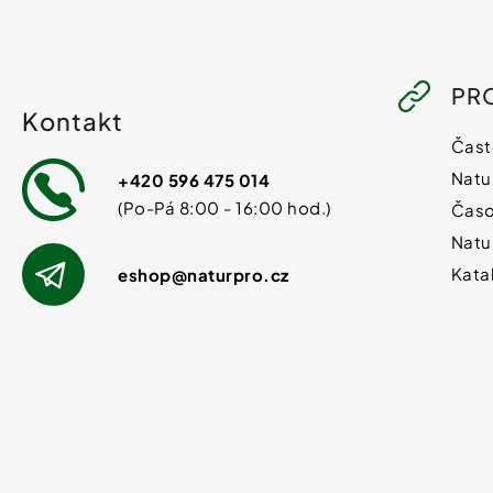
PR
Kontakt
Čast
Natu
+420 596 475 014
Časo
Natu
Kata
eshop
@
naturpro.cz