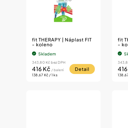
p
i
r
s
o
p
d
r
u
o
fit THERAPY | Náplast FIT
fit 
k
- koleno
- ko
d
t
Skladem
S
u
ů
k
343,80 Kč bez DPH
343,8
416 Kč
416
Detail
/ balení
t
Měrná
Měrn
138,67 Kč / 1 ks
138,67
cena:
cena:
ů