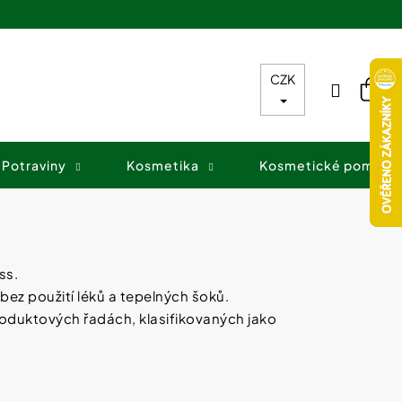
CZK
Přihláš
Nák
koš
Potraviny
Kosmetika
Kosmetické pomůck
ss.
bez použití léků a tepelných šoků.
roduktových řadách, klasifikovaných jako