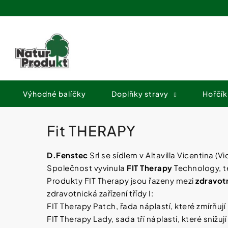
K
Přejít
o
na
Zpět
Zpět
obsah
š
do
do
í
obchodu
obchodu
k
Výhodné balíčky
Doplňky stravy
Hořčík
Fit THERAPY
D.Fenstec
Srl se sídlem v Altavilla Vicentina (
Společnost vyvinula
FIT Therapy
Technology, te
Produkty FIT Therapy jsou řazeny mezi
zdravot
zdravotnická zařízení třídy I:
FIT Therapy Patch, řada náplastí, které zmírňují
FIT Therapy Lady, sada tří náplastí, které snižu