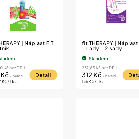
THERAPY | Náplast FIT
fit THERAPY | Náplast 
tník
- Lady - 2 sady
kladem
Skladem
0 Kč bez DPH
257,85 Kč bez DPH
 Kč
312 Kč
Detail
Deta
/ balení
/ balení
á
Měrná
 Kč / 1 ks
156 Kč / 1 ks
cena: