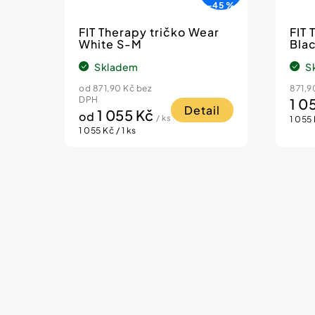
–45 %
FIT Therapy tričko Wear
FIT 
White S-M
Bla
Skladem
S
od 871,90 Kč bez
871,9
DPH
1 0
Detail
1 055 Kč
od
/ ks
Měrn
1 055 
Měrná
cena:
1 055 Kč / 1 ks
cena: