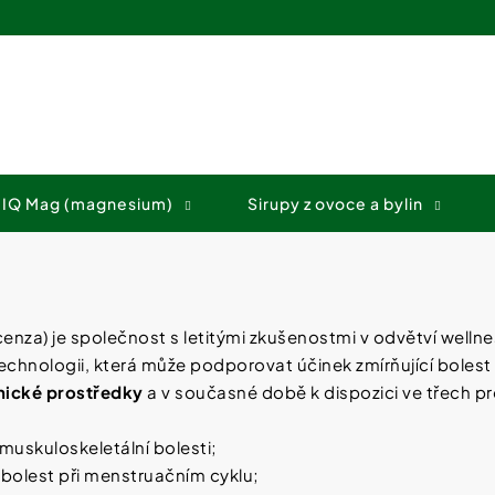
Co potřebujete najít?
 IQ Mag (magnesium)
Sirupy z ovoce a bylin
HLEDAT
Doporučujeme
Vicenza) je společnost s letitými zkušenostmi v odvětví wellne
chnologii, která může podporovat účinek zmírňující bolest 
nické prostředky
a v současné době k dispozici ve třech p
 muskuloskeletální bolesti;
jí bolest při menstruačním cyklu;