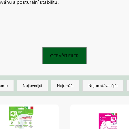
SHEFOOT VYŽIVUJÍCÍ A HYDRATAČNÍ
NATURPRODUKT
váhu a posturální stabilitu.
PONOŽKY S BAM. MÁSLEM 1 PÁR
ŠUMIVÉ TABLE
211 Kč
188 Kč
OTEVŘÍT FILTR
jeme
Nejlevnější
Nejdražší
Nejprodávanější