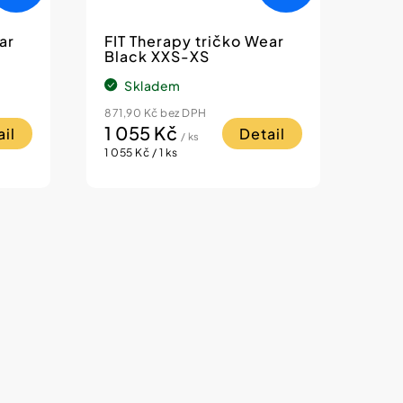
ar
FIT Therapy tričko Wear
Black XXS-XS
Skladem
871,90 Kč bez DPH
1 055 Kč
il
Detail
/ ks
Měrná
1 055 Kč / 1 ks
cena: