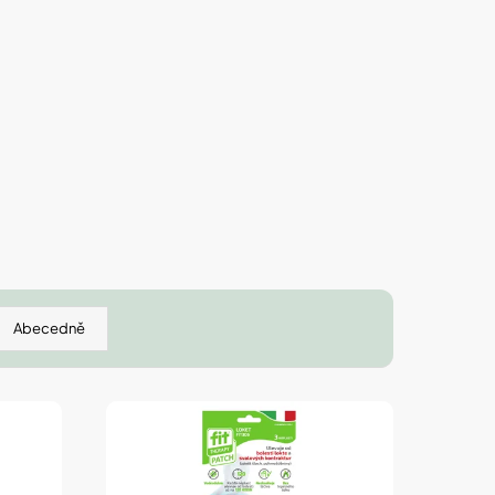
 IZOFET SLIM
TY 2+1 ZDARMA
Abecedně