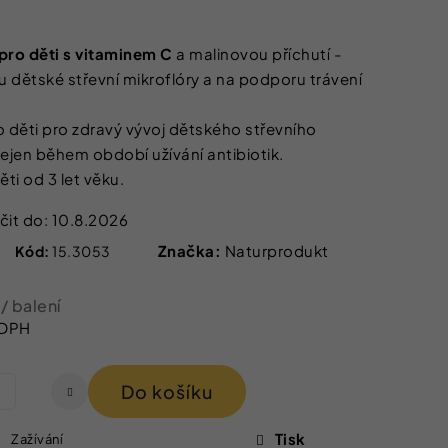
 IZOFET SLIM
TY 2+1 ZDARMA
ro děti s vitaminem C
a malinovou příchutí -
 dětské střevní mikroflóry a na podporu trávení
o děti pro zdravý vývoj dětského střevního
jen během období užívání antibiotik.
ti od 3 let věku.
it do:
10.8.2026
Značka:
Naturprodukt
Kód:
15.3053
č
/ balení
 DPH
Do košíku
Tisk
Zažívání