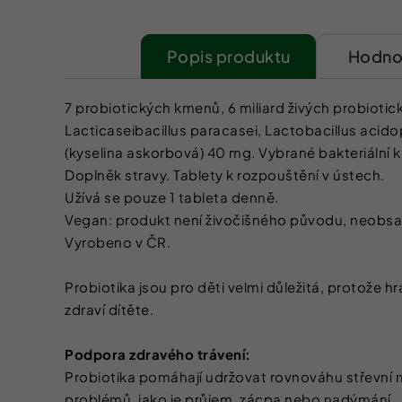
Popis
Hodnoc
7 probiotických kmenů, 6 miliard živých probiotic
Lacticaseibacillus paracasei, Lactobacillus acidop
(kyselina askorbová) 40 mg. Vybrané bakteriální km
Doplněk stravy. Tablety k rozpouštění v ústech.
Užívá se pouze 1 tableta denně.
Vegan: produkt není živočišného původu, neobsah
Vyrobeno v ČR.
Probiotika jsou pro děti velmi důležitá, protože h
zdraví dítěte.
Podpora zdravého trávení:
Probiotika pomáhají udržovat rovnováhu střevní mi
problémů, jako je průjem, zácpa nebo nadýmání.