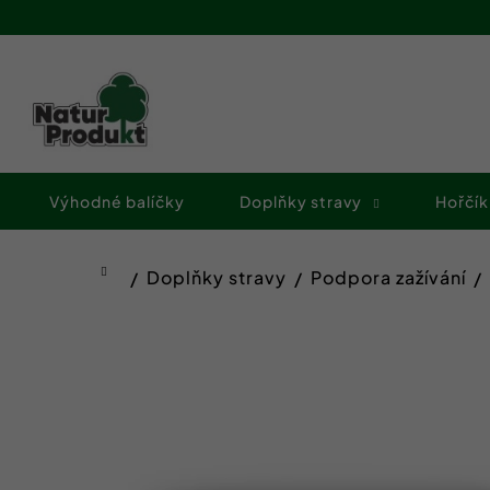
K
Přejít
o
na
Zpět
Zpět
obsah
š
do
do
í
obchodu
obchodu
k
Výhodné balíčky
Doplňky stravy
Hořčík
Doplňky stravy
Podpora zažívání
Domů