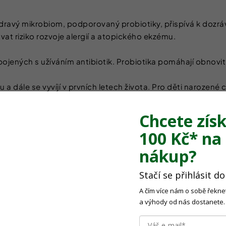
Zdravý mikrobiom, podporovaný probiotiky, přispívá k dozrá
at riziko rozvoje alergií a atopického ekzému.
 spojených s užíváním antibiotik. Probiotika pomáhají obnov
 a dále se vyvíjí v prvních letech života. Pro děti narozen
obiotika obzvláště prospěšná pro správný vývoj mikrobiomu 
Chcete získ
ví bříška a imunitu vašich dětí? Dětská probiotika ve form
100 Kč*
na 
a snadnému užívání si je děti zamilují a vy budete mít jistotu,
nákup?
Stačí se přihlásit d
draví člověka, a u dětí to platí dvojnásob.
A čím více nám o sobě řeknet
a výhody od nás dostanete.
střebávat živiny.