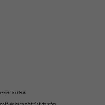
zvýšené zátěži.
ňuje jejich přežití až do střev.