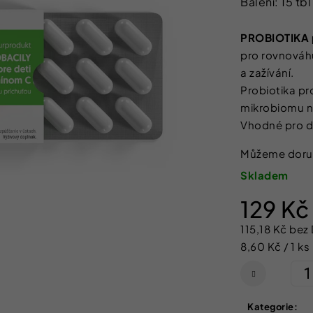
Balení: 15 tbl
SHEFOOT VYŽIVUJÍCÍ A HYDRATAČNÍ
NATURPRODUKT
produktu
PONOŽKY S BAM. MÁSLEM 1 PÁR
ŠUMIVÉ TABLE
je
211 Kč
188 Kč
PROBIOTIKA p
5,0
pro rovnováhu
z
a zažívání.
5
Probiotika pr
hvězdiček.
mikrobiomu ne
Vhodné pro dě
Můžeme doruč
Skladem
129 K
115,18 Kč bez
Měrná
8,60 Kč / 1 ks
cena:
Kategorie
: