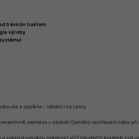
od trávicím traktem
ogie výroby
 systémuí
ozkouše a spolkne – ideální i na cesty.
preventivně, zejména v období častého nachlazení nebo při 
vykazují vysokou odolnost vůči žaludeční kyselině, což umož