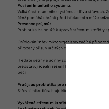
Posílení imunitního systému:
Velká část imunitního systému sídlí ve střevech. 
čímž pomáhá chránit před infekcemi a může snižov
Prevence průjmů:
Probiotika lze použít k úpravě střevní mikroflóry
Osídlování střev mikroorganismy začíná při porodu
přirozený přísun určitých bakterií, mohou být pr
Hledáte šetrný a účinný způsob, jak podpořit zdra
představují ideální řešení! Díky své příjemné chuti 
péči.
Proč jsou probiotika pro děti důležitá?
Střevní mikroflóra hraje klíčovou roli v celkovém z
Vyvážená střevní mikroflóra přispívá k:
Správnému trávení:
Pomáhá rozkládat potravu a v