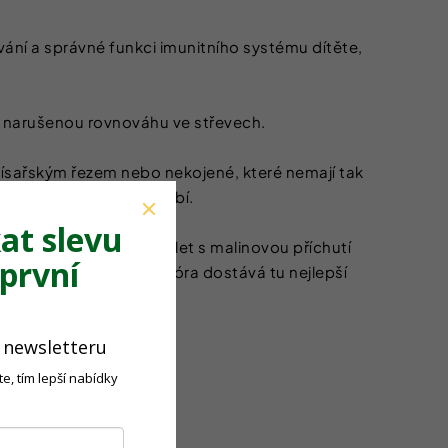
vání a správné funkci imunitního systému dítěte,
it narušenou rovnováhu ve střevech.
é císařským řezem nebo nekojené, které nemají tak
v tomto kritickém období.
at slevu
ě chutných cucavých tablet s malinovou příchutí
první
 že jejich střevní mikroflóra dostává tu nejlepší
o newsletteru
e, tím lepší nabídky