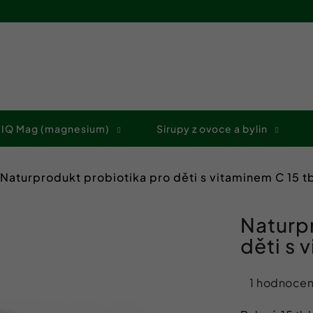
Co potřebujete najít?
 IQ Mag (magnesium)
Sirupy z ovoce a bylin
HLEDAT
Naturprodukt probiotika pro děti s vitaminem C 15 t
Doporučujeme
Naturp
děti s 
Průměrné
1 hodnocen
hodnocení