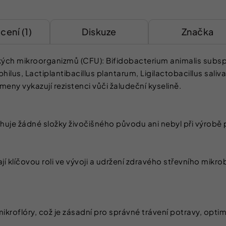
ení (1)
Diskuze
Značka
kých mikroorganizmů (CFU): Bifidobacterium animalis subsp. 
hilus, Lactiplantibacillus plantarum, Ligilactobacillus sali
eny vykazují rezistenci vůči žaludeční kyselině.
uje žádné složky živočišného původu ani nebyl při výrobě 
rají klíčovou roli ve vývoji a udržení zdravého střevního mi
kroflóry, což je zásadní pro správné trávení potravy, optimá