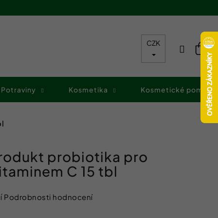
CZK
Přihláš
Nák
koš
Potraviny
Kosmetika
Kosmetické pomůck
bl
rodukt probiotika pro
vitaminem C 15 tbl
í
Podrobnosti hodnocení