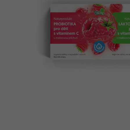
IQ MAG KŘEČE FORTE - SILNĚJŠÍ
ÚLEVA OD KŘEČÍ 60 TBL
154 Kč
Původně:
221 Kč