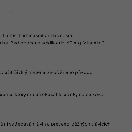
Lactis, Lacticaseibacillus casei,
varius, Pediococcus acidilactici 60 mg, Vitamin C
použit žádný material živočišného původu.
krobiomu, který má dalekosáhlé účinky na celkové
lní vstřebávání živin a prevenci běžných trávicích