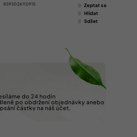
8595026110915
Zeptat se
Hlídat
Sdílet
síláme do 24 hodin
dleně po obdržení objednávky anebo
ipsání částky na náš účet.