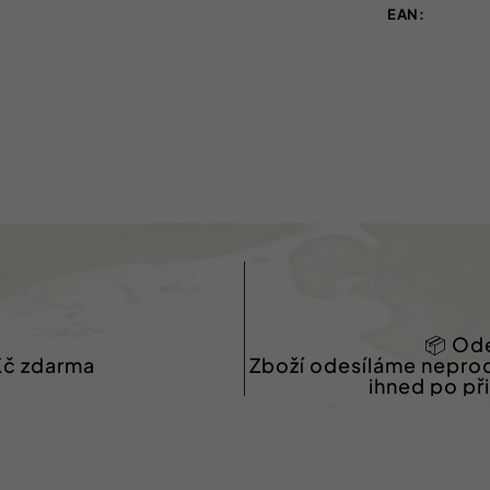
EAN
:
📦 Ode
Kč zdarma
Zboží odesíláme nepro
ihned po př