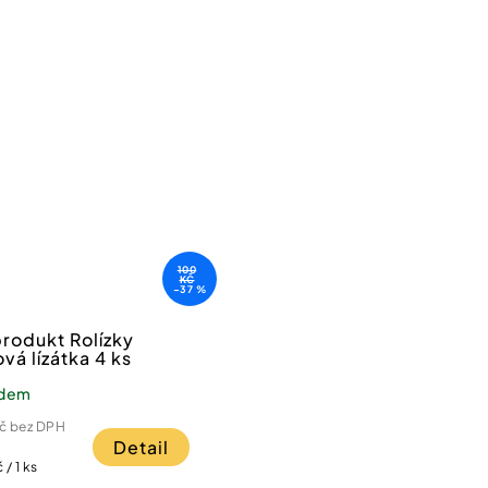
Registrovat se do newsle
*Slevový kód lze uplatit při 
Odesláním formuláře souhlas
osobních
údajů
.
100
KČ
–37 %
rodukt Rolízky
ová lízátka 4 ks
adem
Kč bez DPH
Detail
 / 1 ks