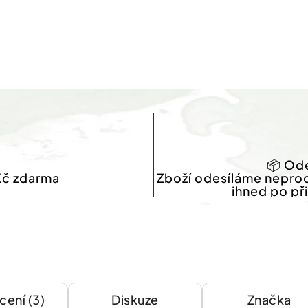
📦 Ode
Kč zdarma
Zboží odesíláme nepro
ihned po př
ení (3)
Diskuze
Značka