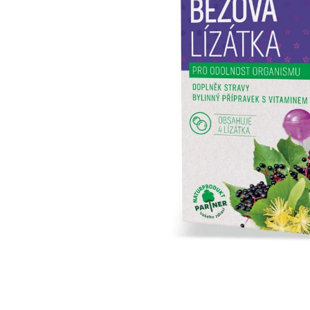
IQ MAG KŘEČE FORTE - SILNĚJŠÍ
ÚLEVA OD KŘEČÍ 60 TBL
154 Kč
Původně:
221 Kč