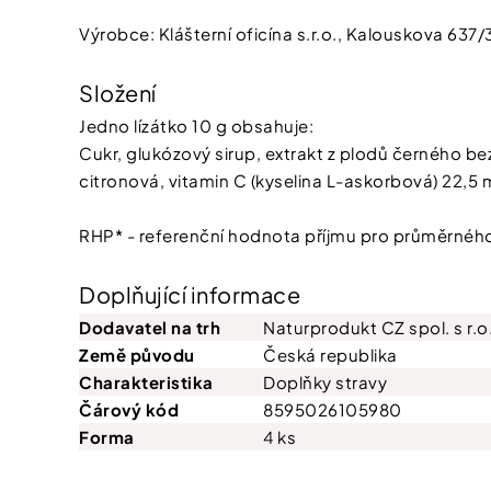
Výrobce: Klášterní oficína s.r.o., Kalouskova 637/
Složení
Jedno lízátko 10 g obsahuje:
Cukr, glukózový sirup, extrakt z plodů černého bezu
citronová, vitamin C (kyselina L-askorbová) 22,5 
RHP* - referenční hodnota příjmu pro průměrnéh
Doplňující informace
Dodavatel na trh
Naturprodukt CZ spol. s r.o
Země původu
Česká republika
Charakteristika
Doplňky stravy
Čárový kód
8595026105980
Forma
4 ks