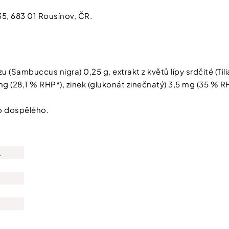
35, 683 01 Rousínov, ČR.
 (Sambuccus nigra) 0,25 g, extrakt z květů lípy srdčité (Tilia
mg (28,1 % RHP*), zinek (glukonát zinečnatý) 3,5 mg (35 % R
o dospělého.
Chcete zís
slevu 100 
.
první náku
Stačí se přihlásit do 
A čím více nám o sobě řeknet
a výhody od nás dostanete.