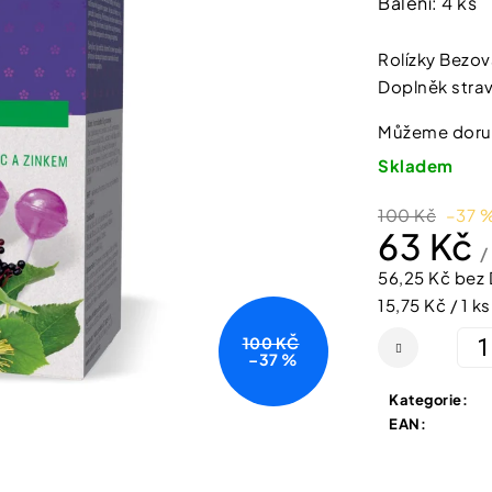
Balení: 4 ks
SHEFOOT VYŽIVUJÍCÍ A HYDRATAČNÍ
NATURPRODUKT
produktu
PONOŽKY S BAM. MÁSLEM 1 PÁR
ŠUMIVÉ TABLE
je
211 Kč
188 Kč
Rolízky Bezov
4,3
Doplněk strav
z
5
Můžeme doruč
hvězdiček.
Skladem
100 Kč
–37 
63 Kč
/
56,25 Kč bez
Měrná
15,75 Kč / 1 ks
cena:
100 KČ
–37 %
Kategorie
:
EAN
: