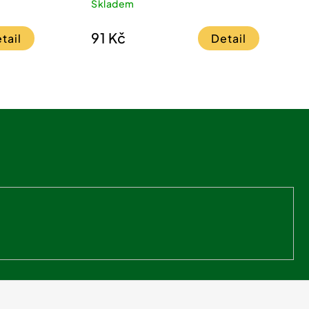
Skladem
91 Kč
tail
Detail