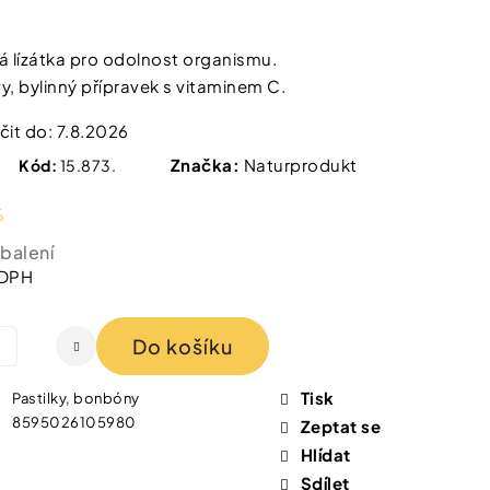
 IZOFET SLIM
TY 2+1 ZDARMA
á lízátka pro odolnost organismu.
y, bylinný přípravek s vitaminem C.
it do:
7.8.2026
Značka:
Naturprodukt
Kód:
15.873.
%
 balení
 DPH
Do košíku
Tisk
Pastilky, bonbóny
8595026105980
Zeptat se
Hlídat
Sdílet