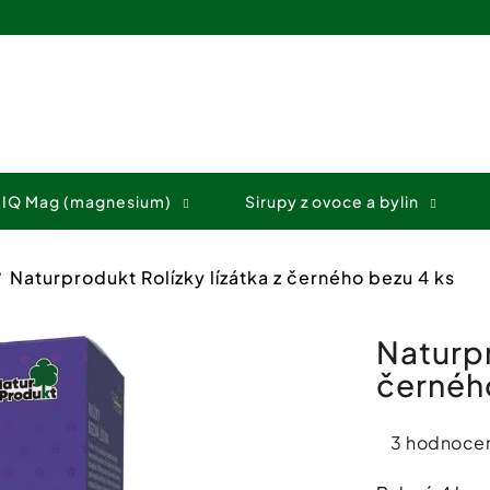
Co potřebujete najít?
 IQ Mag (magnesium)
Sirupy z ovoce a bylin
HLEDAT
Naturprodukt Rolízky lízátka z černého bezu 4 ks
Doporučujeme
Naturpr
černéh
Průměrné
3 hodnocen
hodnocení