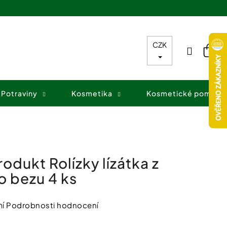
CZK
Přihláš
Nák
koš
Potraviny
Kosmetika
Kosmetické pomůck
odukt Rolízky lízátka z
o bezu 4 ks
í
Podrobnosti hodnocení