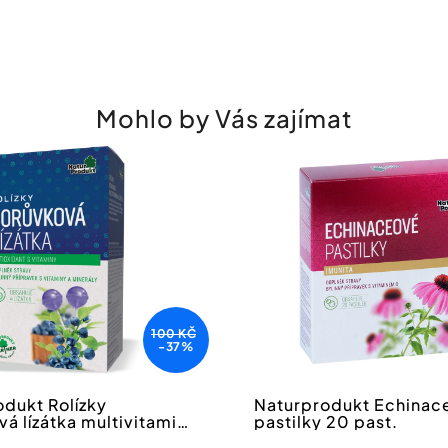
Mohlo by Vás zajímat
100 KČ
-37%
dukt Rolízky
Naturprodukt Echinac
á lízátka multivitamin
pastilky 20 past.