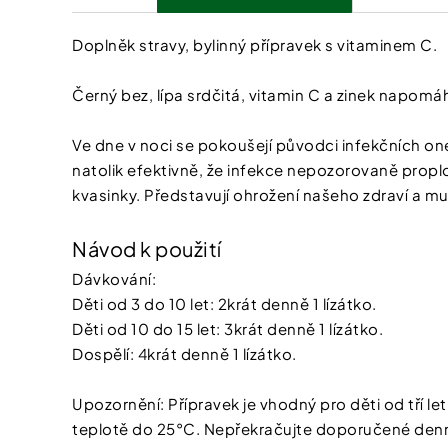
Doplněk stravy, bylinný přípravek s vitaminem C.
Černý bez, lípa srdčitá, vitamin C a zinek napomá
Ve dne v noci se pokoušejí původci infekčních on
natolik efektivně, že infekce nepozorovaně proplouv
kvasinky. Představují ohrožení našeho zdraví a m
Návod k použití
Dávkování:
Děti od 3 do 10 let: 2krát denně 1 lízátko.
Děti od 10 do 15 let: 3krát denně 1 lízátko.
Dospělí: 4krát denně 1 lízátko.
Upozornění: Přípravek je vhodný pro děti od tří l
teplotě do 25°C. Nepřekračujte doporučené denní