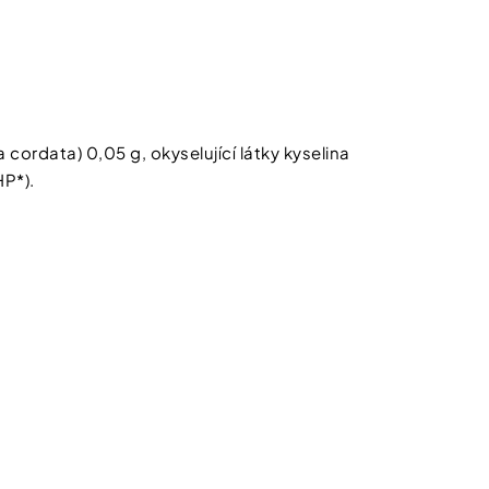
 cordata) 0,05 g, okyselující látky kyselina
HP*).
kat
Kč*
na
p?
newsletteru
e, tím lepší nabídky