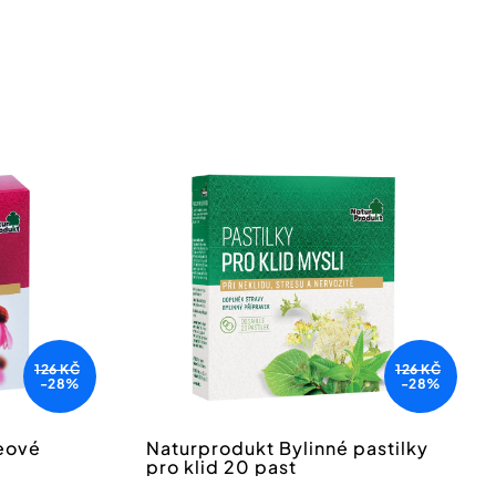
126 KČ
126 KČ
-28%
-28%
eové
Naturprodukt Bylinné pastilky
pro klid 20 past