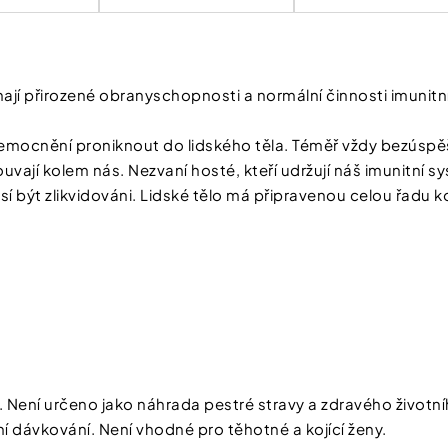
hají přirozené obranyschopnosti a normální činnosti imunit
emocnění proniknout do lidského těla. Téměř vždy bezúspěš
ají kolem nás. Nezvaní hosté, kteří udržují náš imunitní syst
usí být zlikvidováni. Lidské tělo má připravenou celou řad
et. Není určeno jako náhrada pestré stravy a zdravého životn
 dávkování. Není vhodné pro těhotné a kojící ženy.