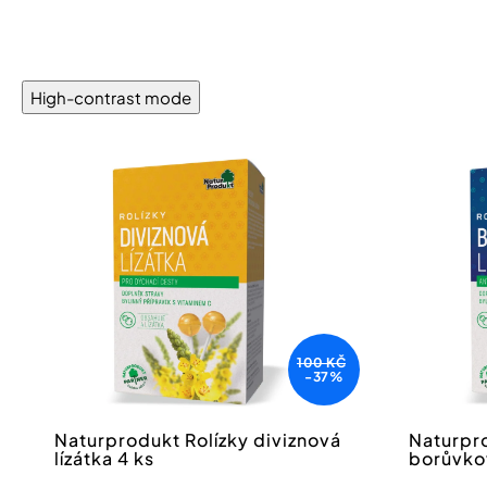
High-contrast mode
100 KČ
-37%
Naturprodukt Rolízky diviznová
Naturpro
lízátka 4 ks
borůvkov
4 ks