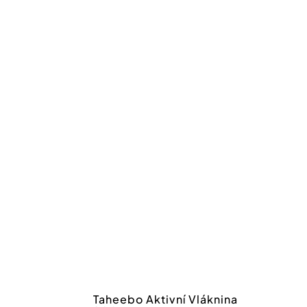
tteru
nákupu nad 550 Kč.
íte se
zpracování
Taheebo Aktivní Vláknina