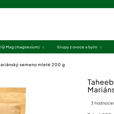
Co potřebujete najít?
 IQ Mag (magnesium)
Sirupy z ovoce a bylin
HLEDAT
ariánský semeno mleté 200 g
Doporučujeme
Taheeb
Marián
Průměrné
3 hodnocen
hodnocení