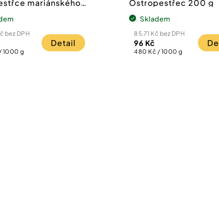
estřce mariánského
Ostropestřec 200 g
adem
Skladem
Kč bez DPH
85,71 Kč bez DPH
Detail
De
96 Kč
Měrná
/ 1000 g
480 Kč / 1000 g
cena: