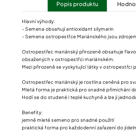
Popis
Hodnoc
Hlavní výhody:
- Semena obsahují antioxidant silymarin
- Semena ostropestřce Mariánského jsou zdrojem 
Ostropestřec mariánský přirozeně obsahuje flavono
obsažených v ostropestřci mariánském.
Mezi přirozeně se vyskytující látky v ostropestřci pa
Ostropestřec mariánský je rostlina ceněná pro svá
Mletá forma je praktická pro snadné přimíchání do
Hodí se do studené i teplé kuchyně a lze ji jedno
Benefity:
jemně mleté semeno pro snadné použití
praktická forma pro každodenní zařazení do jídeln