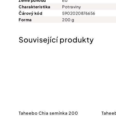
Země původu
EU
Charakteristika
Potraviny
Čárový kód
5902020876656
Forma
200 g
Taheebo Chia semínka 200
Tahee