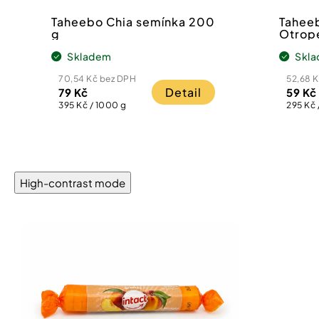
Taheebo Chia semínka 200
Tahee
g
Otrop
200 g
Skladem
Skl
70,54 Kč bez DPH
52,68 
Detail
79 Kč
59 Kč
Měrná
Měrná
395 Kč / 1000 g
295 Kč 
cena:
cena:
High-contrast mode