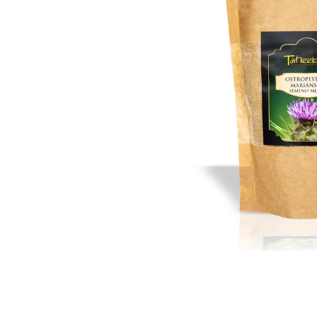
IQ MAG KŘEČE FORTE - SILNĚJŠÍ
ÚLEVA OD KŘEČÍ 60 TBL
154 Kč
Původně:
221 Kč