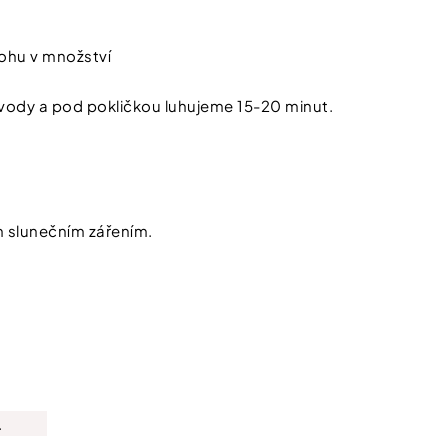
rohu v množství
cí vody a pod pokličkou luhujeme 15-20 minut.
m slunečním zářením.
Chcete zís
slevu 100 
první náku
Stačí se přihlásit do 
A čím více nám o sobě řeknet
a výhody od nás dostanete.
.