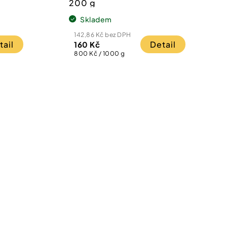
200 g
Skladem
142,86 Kč bez DPH
tail
Detail
160 Kč
Měrná
800 Kč / 1000 g
cena: