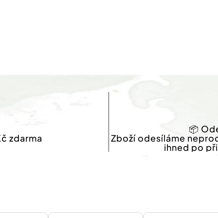
📦 Ode
Kč zdarma
Zboží odesíláme nepro
ihned po př