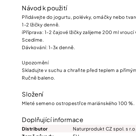
Návod k použití
Přidávejte do jogurtu, polévky, omáčky nebo tva
1-2 lžičky denně.
íPříprava: 1-2 čajové lžičky zalijeme 200 ml vrou
Scedíme.
Dávkování: 1-3x denně.
Upozornění
Skladujte v suchu a chraňte před teplem a přímý
Ručně baleno.
Složení
Mleté semeno ostropestřce mariánského 100 %.
Doplňující informace
Distributor
Naturprodukt CZ spol. s r.o