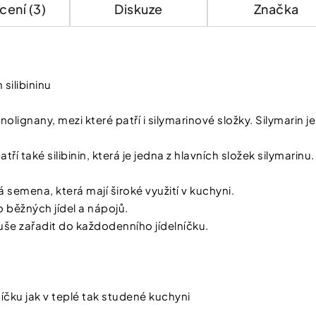
ení (3)
Diskuze
Značka
silibininu
lignany, mezi které patří i silymarinové složky. Silymarin
tří také silibinin, která je jedna z hlavních složek silymarinu.
 semena, která mají široké využití v kuchyni.
 běžných jídel a nápojů.
duše zařadit do každodenního jídelníčku.
íčku jak v teplé tak studené kuchyni