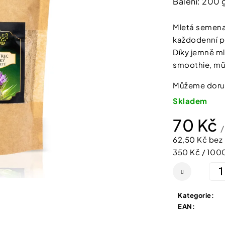
Balení: 200 
SHEFOOT VYŽIVUJÍCÍ A HYDRATAČNÍ
NATURPRODUKT
produktu
PONOŽKY S BAM. MÁSLEM 1 PÁR
ŠUMIVÉ TABLE
je
211 Kč
188 Kč
Mletá semena
4,7
každodenní po
z
Díky jemně ml
5
smoothie, mü
hvězdiček.
Můžeme doruč
Skladem
70 Kč
/
62,50 Kč bez
Měrná
350 Kč / 100
cena:
Kategorie
:
EAN
: