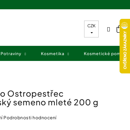
CZK
Přihláš
Nák
koš
Potraviny
Kosmetika
Kosmetické pomůck
o Ostropestřec
ský semeno mleté 200 g
í
Podrobnosti hodnocení