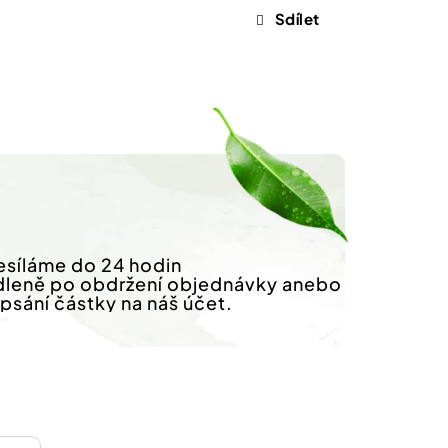
Sdílet
síláme do 24 hodin
dleně po obdržení objednávky anebo
ipsání částky na náš účet.