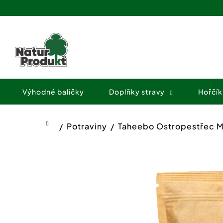
K
Přejít
o
na
Zpět
Zpět
obsah
š
do
do
í
obchodu
obchodu
k
Výhodné balíčky
Doplňky stravy
Hořčík
Potraviny
Taheebo Ostropestřec M
Domů