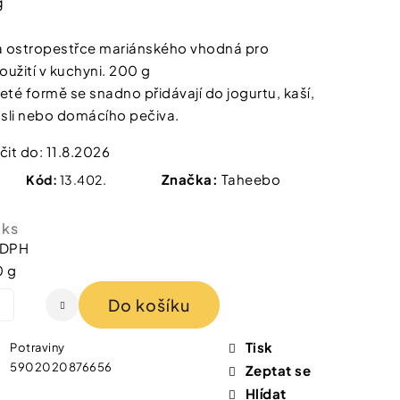
g
 IZOFET SLIM
TY 2+1 ZDARMA
 ostropestřce mariánského vhodná pro
užití v kuchyni. 200 g
eté formě se snadno přidávají do jogurtu, kaší,
sli nebo domácího pečiva.
it do:
11.8.2026
Značka:
Taheebo
Kód:
13.402.
 ks
 DPH
0 g
Do košíku
Tisk
Potraviny
5902020876656
Zeptat se
Hlídat