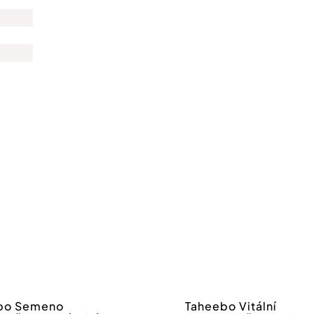
Registrovat se do newsle
*Slevový kód lze uplatit při 
Odesláním formuláře souhlas
osobních
údajů
.
bo Semeno
Taheebo Vitální