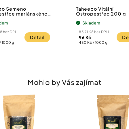
bo Semeno
Taheebo Vitální
estřce mariánského
Ostropestřec 200 g
adem
Skladem
Kč bez DPH
85,71 Kč bez DPH
Detail
De
96 Kč
Měrná
/ 1000 g
480 Kč / 1000 g
cena:
Mohlo by Vás zajímat