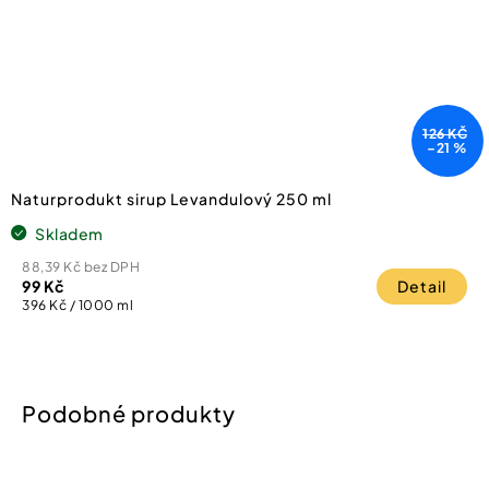
126 KČ
–21 %
Naturprodukt sirup Levandulový 250 ml
Skladem
88,39 Kč bez DPH
99 Kč
Detail
Měrná
396 Kč / 1000 ml
cena: