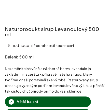
í
t
Kosmetika
?
Kosmetické
pomůcky
Naturprodukt sirup Levandulový 500
ml
HLEDAT
Zdravotnické
prostředky
Průměrné
8 hodnocení
Podrobnosti hodnocení
hodnocení
produktu
Balení: 500 ml
Péče
D
je
o
o
děti
4,4
p
Nezaměnitelná vůně a nádherná barva levandule ja
o
z
základem macerátu k přípravě našeho sirupu, který
r
5
Domácnost
tvoříme v naší potravinářské výrobě. Pasterovaný sirup
u
hvězdiček.
obsahuje vysokým podílem levandulového výluhu a přináší
č
u
tak čistou chuť přírody přímo do vaší sklenice.
Pro
j
koho
e
Větší balení
m
e