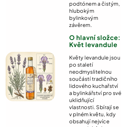
podtónem a čistým,
hlubokým
bylinkovým
závěrem
.
O hlavní složce:
Květ levandule
Květy levandule jsou
po staletí
neodmyslitelnou
součástí tradičního
lidového kuchařství
a bylinkářství pro své
uklidňující
vlastnosti
.
Sbírají se
v plném květu, kdy
obsahují nejvíce