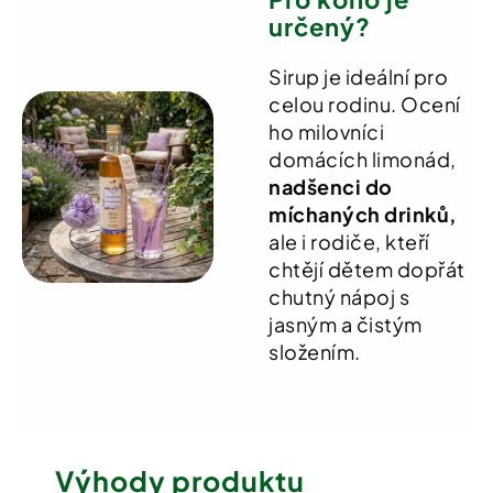
určený?
Sirup je ideální pro
celou rodinu. Ocení
ho milovníci
domácích limonád,
nadšenci do
míchaných drinků,
ale i rodiče, kteří
chtějí dětem dopřát
chutný nápoj s
jasným a čistým
složením.
Výhody produktu