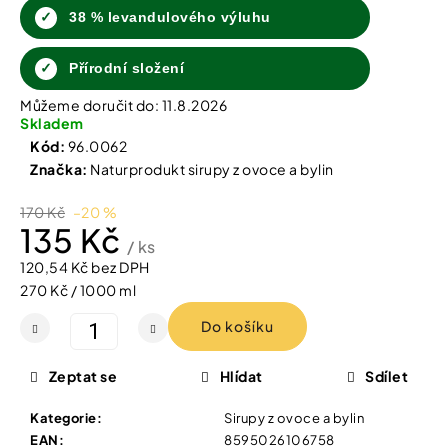
Vybírejte
38 % levandulového výluhu
podle
potřeby
SHEFOOT
Přírodní složení
VYŽIVUJÍCÍ
A
Vánoce
HYDRATAČNÍ
Můžeme doručit do:
11.8.2026
PONOŽKY
Skladem
S
Dárkové
Kód:
96.0062
BAM.
poukazy
Značka:
Naturprodukt sirupy z ovoce a bylin
MÁSLEM
1
Značky
PÁR
170 Kč
–20 %
135 Kč
211
/ ks
Kč
120,54 Kč bez DPH
Měna
Měrná
270 Kč / 1000 ml
(CZK)
cena:
Do košíku
Přihlášení
Zeptat se
Hlídat
Sdílet
Kategorie
:
Sirupy z ovoce a bylin
EAN
:
8595026106758