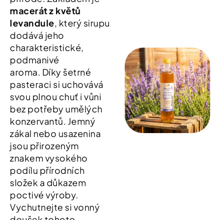
macerát z květů
levandule
, který sirupu
dodává jeho
charakteristické,
podmanivé
aroma
.
Díky šetrné
pasteraci si uchovává
svou plnou chuť i vůni
bez potřeby umělých
konzervantů
.
Jemný
zákal nebo usazenina
jsou přirozeným
znakem vysokého
podílu přírodních
složek a důkazem
poctivé výroby.
Vychutnejte si vonný
doušek tohoto