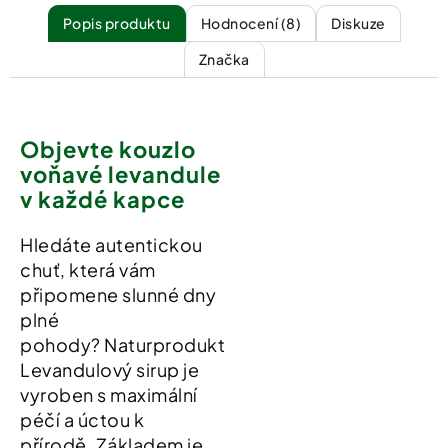
Popis
Hodnocení (8)
Diskuze
Značka
Objevte kouzlo
voňavé levandule
v každé kapce
Hledáte autentickou
chuť, která vám
připomene slunné dny
plné
pohody?
Naturprodukt
Levandulový sirup je
vyroben s maximální
péčí a úctou k
přírodě
.
Základem je