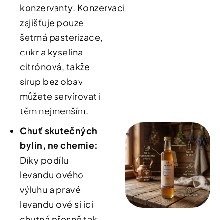
konzervanty
.
Konzervaci
zajišťuje pouze
šetrná pasterizace,
cukr a kyselina
citrónová, takže
sirup bez obav
můžete servírovat i
těm nejmenším
.
Chuť skutečných
bylin
, ne chemie:
Díky podílu
levandulového
výluhu a pravé
levandulové silici
chutná přesně tak,