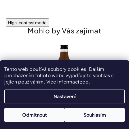
High-contrast mode
Mohlo by Vás zajímat
Tento web používá soubory cookies. Dalším
procházením tohoto webu vyjadřujete souhlas s
jejich používáním. Více informací
zde
.
Nastavení
305 KČ
Odmítnout
Souhlasím
-25%
Naturprodukt sirup Levandulový 1000 ml