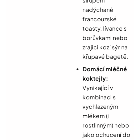
sirupem
nadýchané
francouzské
toasty, lívance s
borůvkami nebo
zrající kozí sýr na
křupavé bagetě.
Domácí mléčné
koktejly:
Vynikající v
kombinaci s
vychlazeným
mlékem (i
rostlinným) nebo
jako ochucení do