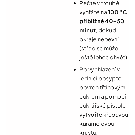
Pečte v troubě
vyhřáté na
100 °C
přibližně 40–50
minut
, dokud
okraje nepevní
(střed se může
ještě lehce chvět).
Po vychlazení v
lednici posypte
povrch třtinovým
cukrem a pomocí
cukrářské pistole
vytvořte křupavou
karamelovou
krustu.