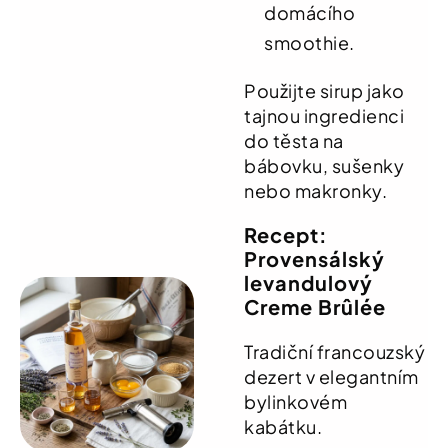
domácího
smoothie.
Použijte sirup jako
tajnou ingredienci
do těsta na
bábovku, sušenky
nebo makronky.
Recept:
Provensálský
levandulový
Creme Brûlée
Tradiční francouzský
dezert v elegantním
bylinkovém
kabátku.