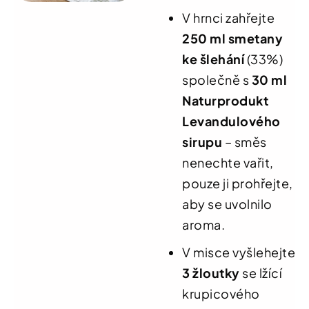
V hrnci zahřejte
250 ml smetany
ke šlehání
(33%)
společně s
30 ml
Naturprodukt
Levandulového
sirupu
– směs
nenechte vařit,
pouze ji prohřejte,
aby se uvolnilo
aroma.
V misce vyšlehejte
3 žloutky
se lžící
krupicového