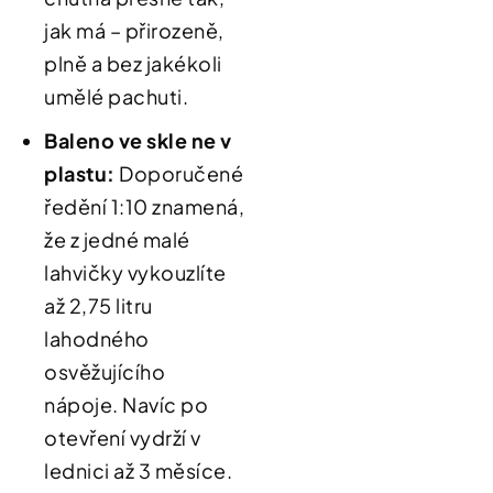
jak má – přirozeně,
plně a bez jakékoli
umělé pachuti
.
Baleno ve skle ne v
plastu
:
Doporučené
ředění 1:10 znamená,
že z jedné malé
lahvičky vykouzlíte
až 2,75 litru
lahodného
osvěžujícího
nápoje
.
Navíc po
otevření vydrží v
lednici až 3 měsíce
.