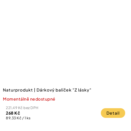
Naturprodukt | Dárkový balíček "Z lásky"
Momentálně nedostupné
221,49 Kč bez DPH
268 Kč
Detail
Měrná
89,33 Kč / 1 ks
cena: