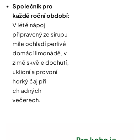
Společník
pro
každé roční období:
V létě nápoj
připravený ze sirupu
mile ochladí perlivé
domácí limonádě, v
zimě skvěle dochutí,
uklidní a provoní
horký čaj při
chladných
večerech
.
Pro koho je