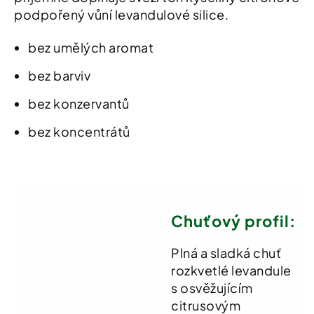
podpořený vůní levandulové silice.
bez umělých aromat
bez barviv
bez konzervantů
bez koncentrátů
Chuťový profil:
Plná a sladká chuť
rozkvetlé levandule
s osvěžujícím
citrusovým