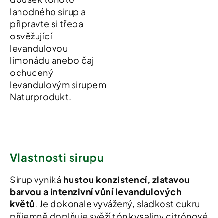
lahodného sirup a
připravte si třeba
osvěžující
levandulovou
limonádu anebo čaj
ochucený
levandulovým sirupem
Naturprodukt.
Vlastnosti sirupu
Sirup vyniká
hustou konzistencí, zlatavou
barvou a intenzivní vůní levandulových
květů
. Je dokonale vyvážený, sladkost cukru
příjemně doplňuje svěží tón kyseliny citrónové