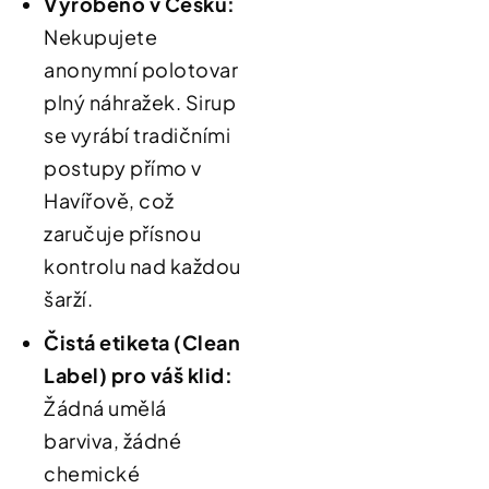
Vyrobeno v Česku:
Nekupujete
anonymní polotovar
plný náhražek
.
Sirup
se vyrábí tradičními
postupy přímo v
Havířově, což
zaručuje přísnou
kontrolu nad každou
šarží
.
Čistá etiketa (Clean
Label
) pro váš klid:
Žádná umělá
barviva, žádné
chemické