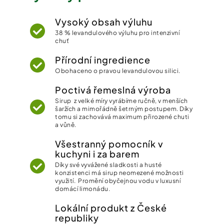
Vysoký obsah výluhu
38 % levandulového výluhu pro intenzivní
chuť
Přírodní ingredience
Obohaceno o pravou levandulovou silici.
Poctivá řemeslná výroba
Sirup z velké míry vyrábíme ručně, v menších
šaržích a mimořádně šetrným postupem. Díky
tomu si zachovává maximum přirozené chuti
a vůně.
Všestranný pomocník v
kuchyni i za barem
Díky své vyvážené sladkosti a husté
konzistenci má sirup neomezené možnosti
využití. Promění obyčejnou vodu v luxusní
domácí limonádu.
Lokální produkt z České
republiky