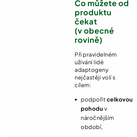
Co můžete od
produktu
čekat
(v obecné
rovině)
Při pravidelném
užívání lidé
adaptogeny
nejčastěji volí s
cílem:
podpořit
celkovou
pohodu
v
náročnějším
období,