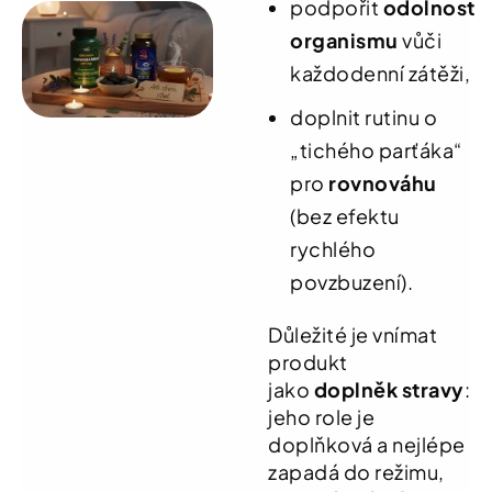
podpořit
odolnost
organismu
vůči
každodenní zátěži,
doplnit rutinu o
„tichého parťáka“
pro
rovnováhu
(bez efektu
rychlého
povzbuzení).
Důležité je vnímat
produkt
jako
doplněk stravy
:
jeho role je
doplňková a nejlépe
zapadá do režimu,