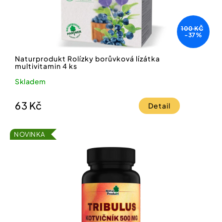
100 KČ
-37%
Naturprodukt Rolízky borůvková lízátka
multivitamin 4 ks
Skladem
63 Kč
Detail
NOVINKA