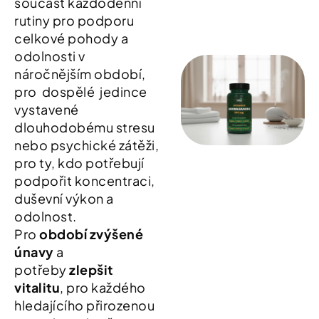
součást každodenní
rutiny pro podporu
celkové pohody a
odolnosti v
náročnějším období,
pro dospělé jedince
vystavené
dlouhodobému stresu
nebo psychické zátěži,
pro ty, kdo potřebují
podpořit koncentraci,
duševní výkon a
odolnost.
Pro
období zvýšené
únavy
a
potřeby
zlepšit
vitalitu
, pro každého
hledajícího přirozenou