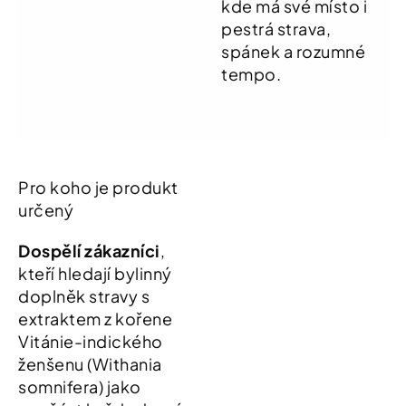
kde má své místo i
pestrá strava,
spánek a rozumné
tempo.
Pro koho je produkt
určený
Dospělí zákazníci
,
kteří hledají bylinný
doplněk stravy s
extraktem z kořene
Vitánie-indického
ženšenu (Withania
somnifera) jako