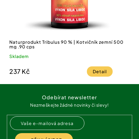
Naturprodukt Tribulus 90 % | Kotvičník zemní 500
mg .90 cps
Skladem
237 Kč
Detail
Z
á
Odebírat newsletter
p
Nezmeškejte žádné novinky či slevy!
a
t
í