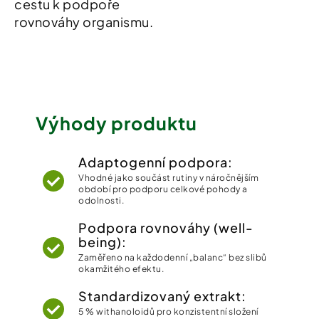
cestu k podpoře
rovnováhy organismu.
Výhody produktu
Adaptogenní podpora:
Vhodné jako součást rutiny v náročnějším
období pro podporu celkové pohody a
odolnosti.
Podpora rovnováhy (well-
being):
Zaměřeno na každodenní „balanc“ bez slibů
okamžitého efektu.
Standardizovaný extrakt:
5 % withanoloidů pro konzistentní složení