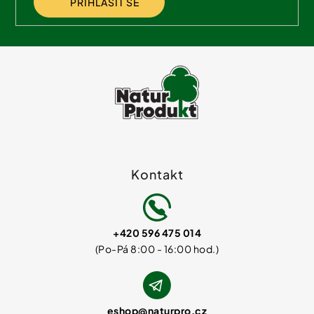
PŘIHLÁSIT SE
Kontakt
+420 596 475 014
eshop
@
naturpro.cz