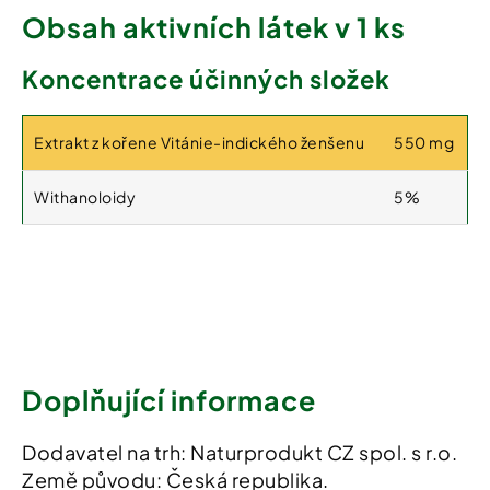
Obsah aktivních látek v 1 ks
Koncentrace účinných složek
Extrakt z kořene Vitánie-indického ženšenu
550 mg
Withanoloidy
5%
Doplňující informace
Dodavatel na trh: Naturprodukt CZ spol. s r.o.
Země původu: Česká republika.