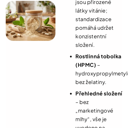
jsou přirozené
látky vitánie;
standardizace
pomáhá udržet
konzistentní
složení.
Rostlinná tobolka
(HPMC)
–
hydroxypropylmetyl
bez želatiny.
Přehledné složení
– bez
„marketingové
mlhy“, vše je
uvedeno na