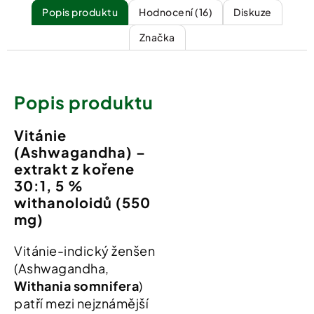
Popis
Hodnocení (16)
Diskuze
Značka
Popis produktu
Vitánie
(Ashwagandha) –
extrakt z kořene
30:1, 5 %
withanoloidů (550
mg)
Vitánie-indický ženšen
(Ashwagandha,
Withania somnifera
)
patří mezi nejznámější