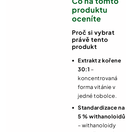
Co na tomto
produktu
oceníte
Proč si vybrat
právě tento
produkt
Extrakt z kořene
30:1
–
koncentrovaná
forma vitánie v
jedné tobolce.
Standardizace na
5 % withanoloidů
– withanoloidy