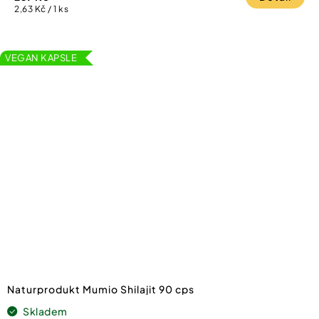
Měrná
2,63 Kč / 1 ks
cena:
VEGAN KAPSLE
Naturprodukt Mumio Shilajit 90 cps
Skladem