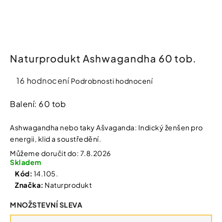
í
t
Kosmetika
?
Kosmetické
pomůcky
Naturprodukt Ashwagandha 60 tob.
HLEDAT
Průměrné
Zdravotnické
16 hodnocení
Podrobnosti hodnocení
prostředky
hodnocení
produktu
Balení: 60 tob
je
Péče
D
o
5,0
o
Ashwagandha nebo taky Ašvaganda: Indický ženšen pro
děti
p
z
energii, klid a soustředění.
o
5
Můžeme doručit do:
7.8.2026
r
hvězdiček.
Domácnost
Skladem
u
č
Kód:
14.105.
u
Značka:
Naturprodukt
Pro
j
koho
e
MNOŽSTEVNÍ SLEVA
m
e