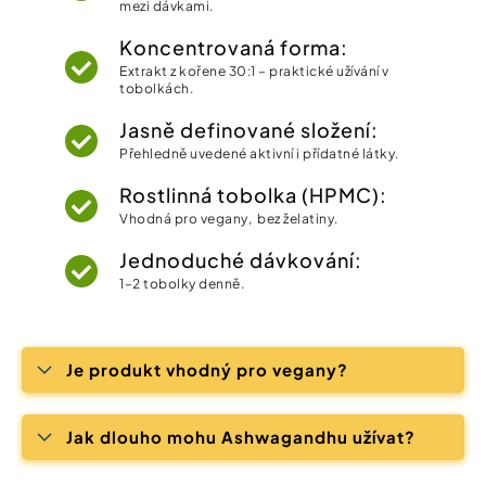
mezi dávkami.
Koncentrovaná forma:
Extrakt z kořene 30:1 – praktické užívání v
tobolkách.
Jasně definované složení:
Přehledně uvedené aktivní i přídatné látky.
Rostlinná tobolka (HPMC):
Vhodná pro vegany, bez želatiny.
Jednoduché dávkování:
1–2 tobolky denně.
Je produkt vhodný pro vegany?
Jak dlouho mohu Ashwagandhu užívat?