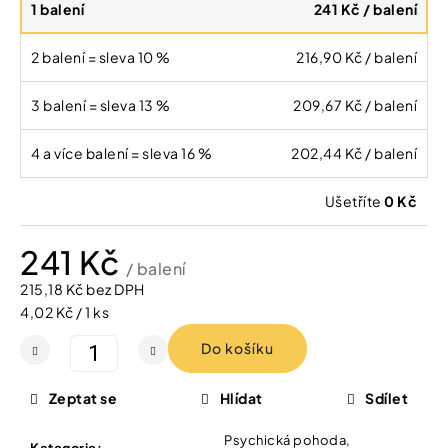
1 balení
Vybírejte
241 Kč
/ balení
podle
potřeby
IQ
2 balení = sleva 10 %
216,90 Kč
/ balení
MAG
KŘEČE
Vánoce
FORTE
3 balení = sleva 13 %
209,67 Kč
/ balení
-
SILNĚJŠÍ
Dárkové
4 a více balení = sleva 16 %
202,44 Kč
/ balení
ÚLEVA
poukazy
OD
KŘEČÍ
Značky
Ušetříte
0 Kč
60
TBL
154
241 Kč
/ balení
Kč
Původně:
Měna
215,18 Kč bez DPH
221
(CZK)
Měrná
4,02 Kč / 1 ks
Kč
cena:
Do košíku
Přihlášení
Zeptat se
Hlídat
Sdílet
Psychická pohoda,
Kategorie
: