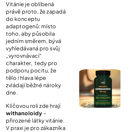
Vitánie je oblíbená
právě proto, že zapadá
do konceptu
adaptogenů: místo
toho, aby působila
jedním směrem, bývá
vyhledávaná pro svůj
„vyrovnávací“
charakter, tedy pro
podporu pocitu, že
tělo i hlava lépe
zvládají běžné nároky
dne.
Klíčovou roli zde hrají
withanoloidy
–
přirozené látky vitánie.
V praxi je pro zákazníka