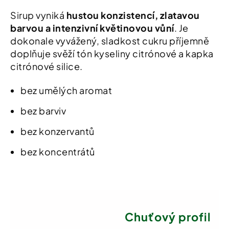
Sirup vyniká
hustou konzistencí, zlatavou
barvou a intenzivní květinovou vůní
. Je
dokonale vyvážený, sladkost cukru příjemně
doplňuje svěží tón kyseliny citrónové a kapka
citrónové silice.
bez umělých aromat
bez barviv
bez konzervantů
bez koncentrátů
Chuťový profil