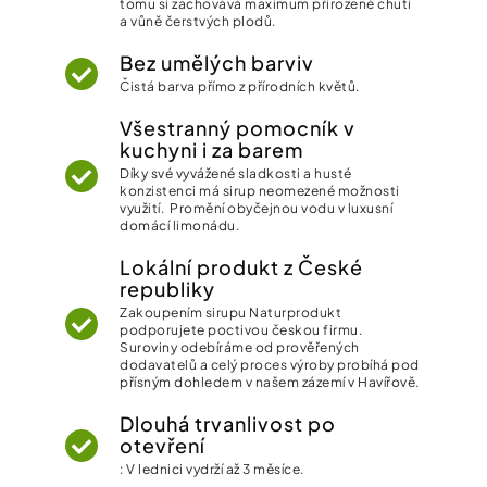
tomu si zachovává maximum přirozené chuti
a vůně čerstvých plodů.
Bez umělých barviv
Čistá barva přímo z přírodních květů.
Všestranný pomocník v
kuchyni i za barem
Díky své vyvážené sladkosti a husté
konzistenci má sirup neomezené možnosti
využití. Promění obyčejnou vodu v luxusní
domácí limonádu.
Lokální produkt z České
republiky
Zakoupením sirupu Naturprodukt
podporujete poctivou českou firmu.
Suroviny odebíráme od prověřených
dodavatelů a celý proces výroby probíhá pod
přísným dohledem v našem zázemí v Havířově.
Dlouhá trvanlivost po
otevření
: V lednici vydrží až 3 měsíce.