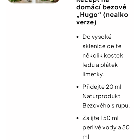
domácí bezové
„Hugo“ (nealko
verze)
Do vysoké
sklenice dejte
několik kostek
ledu a plátek
limetky.
Přidejte 20 ml
Naturprodukt
Bezového sirupu.
Zalijte 150 ml
perlivé vody a 50
ml