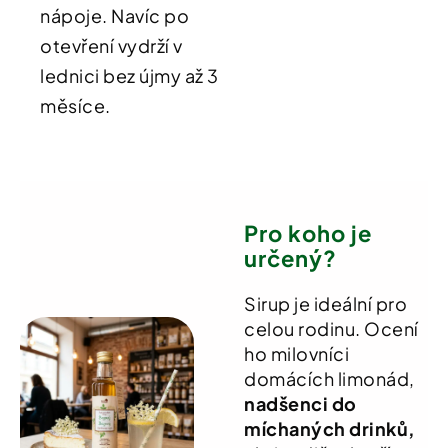
nápoje.
Navíc po
otevření vydrží v
lednici bez újmy až 3
měsíce
.
Pro koho je
určený?
Sirup je ideální pro
celou rodinu. Ocení
ho milovníci
domácích limonád,
nadšenci do
míchaných drinků,