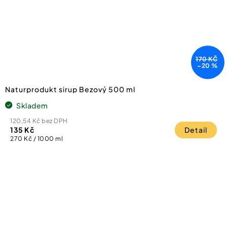
170 KČ
–20 %
Naturprodukt sirup Bezový 500 ml
Skladem
120,54 Kč bez DPH
135 Kč
Detail
Měrná
270 Kč / 1000 ml
cena: