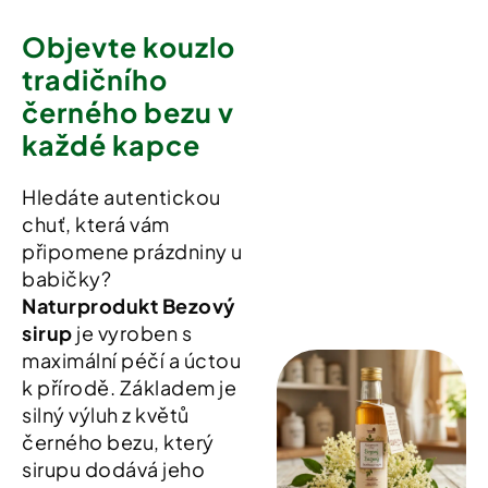
Objevte kouzlo
tradičního
černého bezu v
každé kapce
Hledáte autentickou
chuť, která vám
připomene prázdniny u
babičky?
Naturprodukt Bezový
sirup
je vyroben s
maximální péčí a úctou
k přírodě. Základem je
silný výluh z květů
černého bezu, který
sirupu dodává jeho