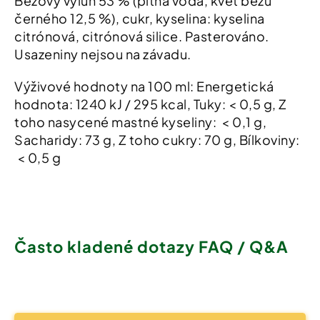
Bezový výluh 53 % (pitná voda, květ bezu
černého 12,5 %), cukr, kyselina: kyselina
citrónová, citrónová silice. Pasterováno.
Usazeniny nejsou na závadu.
Výživové hodnoty na 100 ml: Energetická
hodnota: 1240 kJ / 295 kcal, Tuky: < 0,5 g, Z
toho nasycené mastné kyseliny: < 0,1 g,
Sacharidy: 73 g, Z toho cukry: 70 g, Bílkoviny:
< 0,5 g
Často kladené dotazy FAQ / Q&A