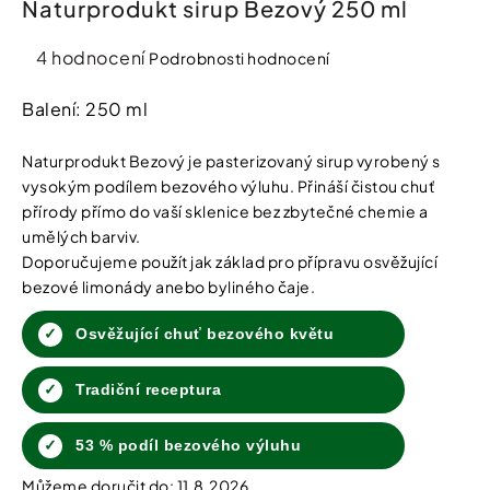
Naturprodukt sirup Bezový 250 ml
í
t
Kosmetika
?
Průměrné
4 hodnocení
Podrobnosti hodnocení
hodnocení
Kosmetické
produktu
Balení: 250 ml
pomůcky
je
4,5
Naturprodukt Bezový je pasterizovaný sirup vyrobený s
HLEDAT
Zdravotnické
z
vysokým podílem bezového výluhu. Přináší čistou chuť
prostředky
5
přírody přímo do vaší sklenice bez zbytečné chemie a
hvězdiček.
umělých barviv.
Péče
D
Doporučujeme použít jak základ pro přípravu osvěžující
o
o
bezové limonády anebo byliného čaje.
děti
p
o
Osvěžující chuť bezového květu
r
Domácnost
u
č
Tradiční receptura
u
Pro
j
koho
e
53 % podíl bezového výluhu
m
Můžeme doručit do:
11.8.2026
e