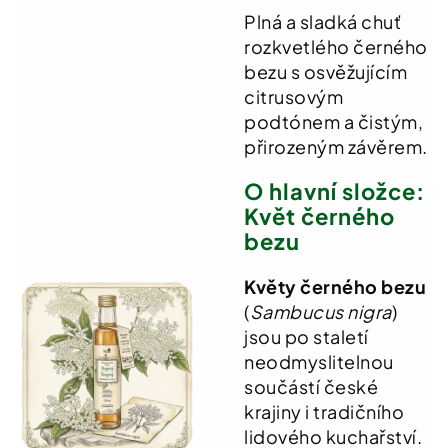
Plná a sladká chuť
rozkvetlého černého
bezu s osvěžujícím
citrusovým
podtónem a čistým,
přirozeným závěrem.
O hlavní složce:
Květ černého
bezu
Květy černého bezu
(
Sambucus nigra
)
jsou po staletí
neodmyslitelnou
součástí české
krajiny i tradičního
lidového kuchařství.