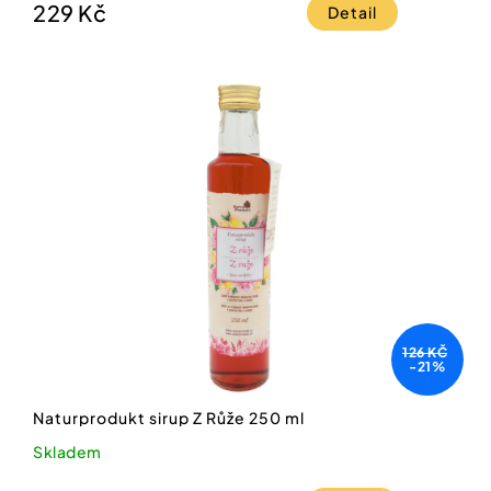
229 Kč
Detail
126 KČ
-21%
Naturprodukt sirup Z Růže 250 ml
Skladem