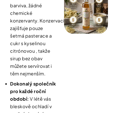
barviva, žádné
chemické
konzervanty
.
Konzervaci
zajišťuje pouze
šetrná pasterace
a
cukr s kyselinou
citrónovou
, takže
sirup bez obav
můžete servírovat i
těm nejmenším
.
Dokonalý společník
pro každé roční
období:
V létě vás
bleskově ochladí v