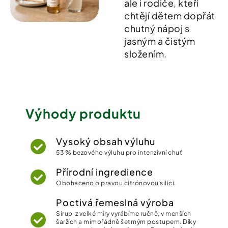
ale i rodiče, kteří
chtějí dětem dopřát
chutný nápoj s
jasným a čistým
složením.
Výhody produktu
Vysoký obsah výluhu
53 % bezového výluhu pro intenzivní chuť
Přírodní ingredience
Obohaceno o pravou citrónovou silici.
Poctivá řemeslná výroba
Sirup z velké míry vyrábíme ručně, v menších
šaržích a mimořádně šetrným postupem. Díky