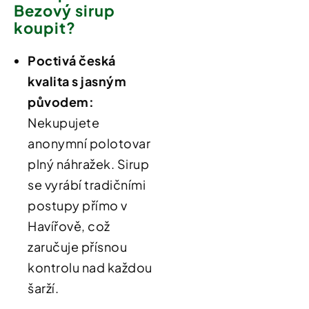
Bezový sirup
koupit?
Poctivá česká
kvalita
s jasným
původem:
Nekupujete
anonymní polotovar
plný náhražek.
Sirup
se vyrábí tradičními
postupy přímo v
Havířově
, což
zaručuje přísnou
kontrolu nad každou
šarží.