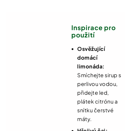
Inspirace pro
použití
Osvěžující
domácí
limonáda:
Smíchejte sirup s
perlivou vodou,
přidejte led,
plátek citrónu a
snítku čerstvé
máty.
Hřejivý čaj: