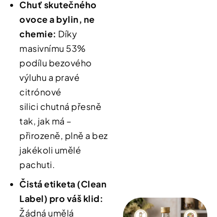
Chuť skutečného
ovoce a bylin
, ne
chemie:
Díky
masivnímu 53%
podílu bezového
výluhu
a pravé
citrónové
silici
chutná přesně
tak, jak má –
přirozeně, plně a bez
jakékoli umělé
pachuti
.
Čistá etiketa (Clean
Label) pro váš klid
:
Žádná umělá