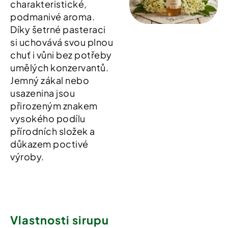
charakteristické,
podmanivé aroma.
Díky šetrné pasteraci
si uchovává svou plnou
chuť i vůni bez potřeby
umělých konzervantů.
Jemný zákal nebo
usazenina jsou
přirozeným znakem
vysokého podílu
přírodních složek a
důkazem poctivé
výroby.
Vlastnosti sirupu