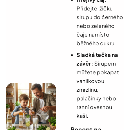
Přidejte lžičku
sirupu do černého
nebo zeleného
čaje namísto
běžného cukru.
Sladká tečka na
závěr:
Sirupem
můžete pokapat
vanilkovou
zmrzlinu,
palačinky nebo
ranní ovesnou
kaši.
Recept na