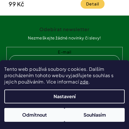
99 Kč
Detail
Z
á
Odebírat newsletter
p
a
Nezmeškejte žádné novinky či slevy!
t
í
E-mail
Tento web používá soubory cookies. Dalším
PŘIHLÁSIT SE
procházením tohoto webu vyjadřujete souhlas s
jejich používáním. Více informací
zde
.
Nastavení
Odmítnout
Souhlasím