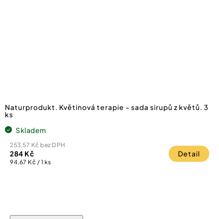
Naturprodukt. Květinová terapie - sada sirupů z květů. 3
ks
Skladem
253,57 Kč bez DPH
284 Kč
Detail
Měrná
94,67 Kč / 1 ks
cena: