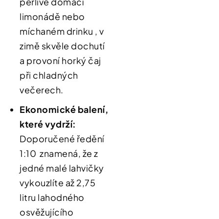
perlivé domácí
limonádě nebo
míchaném drinku
, v
zimě skvěle dochutí
a provoní horký čaj
při chladných
večerech
.
Ekonomické balení
,
které vydrží:
Doporučené ředění
1:10
znamená, že z
jedné malé lahvičky
vykouzlíte až 2,75
litru lahodného
osvěžujícího