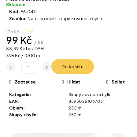
Vybírejte
Skladem
podle
Kód:
96.0411
potřeby
PŘÍRODNÍ
Značka:
Naturprodukt sirupy z ovoce a bylin
MÝDLO
SE
Vánoce
126 Kč
–21 %
STŘÍBREM
99 Kč
100
/ ks
G
Dárkové
poukazy
88,39 Kč bez DPH
174
Měrná
396 Kč / 1000 ml
Kč
Značky
cena:
Do košíku
Zeptat se
Hlídat
Sdílet
Měna
(CZK)
Kategorie
:
Sirupy z ovoce a bylin
EAN
:
8595026106703
Objem
:
250 ml
Přihlášení
Sirupy z bylin
:
250 ml