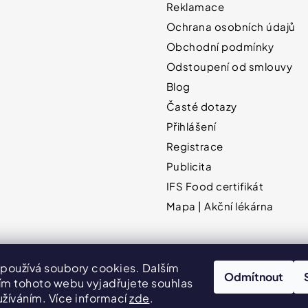
Reklamace
Ochrana osobních údajů
Obchodní podmínky
Odstoupení od smlouvy
Blog
Časté dotazy
Přihlášení
Registrace
Publicita
IFS Food certifikát
Mapa | Akční lékárna
používá soubory cookies. Dalším
Odmítnout
Hodnocení obchodu
VPOIS
Publicita
m tohoto webu vyjadřujete souhlas
užíváním. Více informací
zde
.