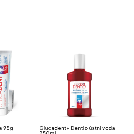
tteru
nákupu nad 550 Kč.
íte se
zpracování
a 95g
Glucadent+ Dentio ústní voda
250ml