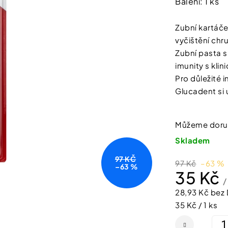
Balení: 1 ks
SHEFOOT VYŽIVUJÍCÍ A HYDRATAČNÍ
NATURPRODUKT
produktu
PONOŽKY S BAM. MÁSLEM 1 PÁR
ŠUMIVÉ TABLE
je
211 Kč
188 Kč
Zubní kartáče
5,0
vyčištění chru
z
Zubní pasta s
5
imunity s klin
hvězdiček.
Pro důležité 
Glucadent si 
Můžeme doruč
Skladem
97 KČ
97 Kč
–63 %
–63 %
35 Kč
/
28,93 Kč bez
Měrná
35 Kč / 1 ks
cena: