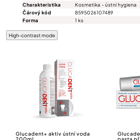
Charakteristika
Kosmetika - ústní hygiena
Čárový kód
8595026107489
Forma
1 ks
High-contrast mode
Glucadent+ aktiv ústní voda
Glucaden
200ml
pasta p