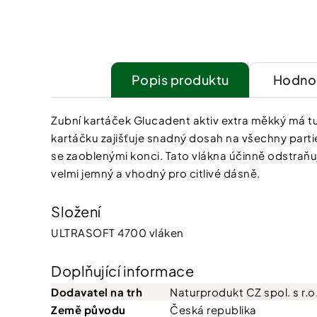
Popis
Hodnoc
Zubní kartáček Glucadent aktiv extra měkký má t
kartáčku zajišťuje snadný dosah na všechny parti
se zaoblenými konci. Tato vlákna účinně odstraňuj
velmi jemný a vhodný pro citlivé dásně.
Složení
ULTRASOFT 4700 vláken
Doplňující informace
Dodavatel na trh
Naturprodukt CZ spol. s r.o
Země původu
Česká republika