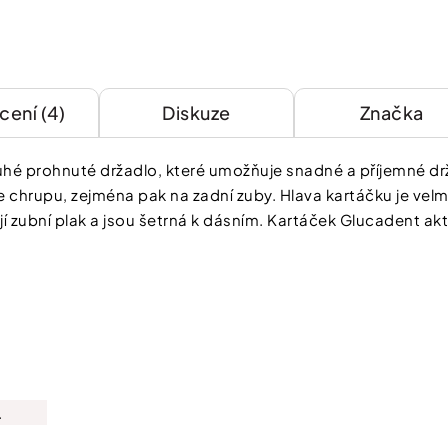
ení (4)
Diskuze
Značka
uhé prohnuté držadlo, které umožňuje snadné a příjemné dr
e chrupu, zejména pak na zadní zuby. Hlava kartáčku je vel
í zubní plak a jsou šetrná k dásním. Kartáček Glucadent akt
Chcete zís
slevu 100 
první náku
Stačí se přihlásit do 
.
A čím více nám o sobě řeknet
a výhody od nás dostanete.