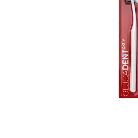
IQ MAG KŘEČE FORTE - SILNĚJŠÍ
ÚLEVA OD KŘEČÍ 60 TBL
154 Kč
Původně:
221 Kč