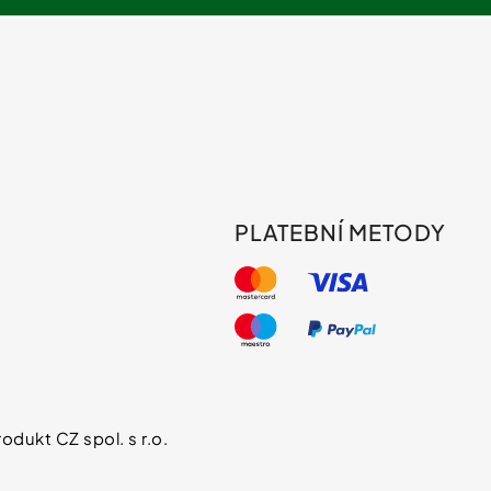
PLATEBNÍ METODY
s
odukt CZ spol. s r.o.