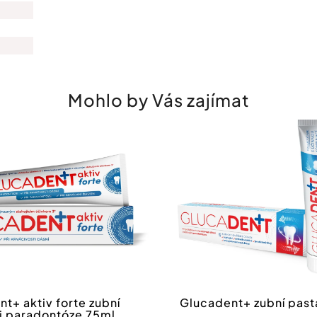
Mohlo by Vás zajímat
Registrovat se do newsle
*Slevový kód lze uplatit při 
Odesláním formuláře souhlas
osobních
údajů
.
t+ aktiv forte zubní
Glucadent+ zubní past
ři paradontóze 75ml