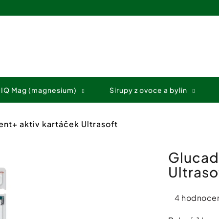
Co potřebujete najít?
 IQ Mag (magnesium)
Sirupy z ovoce a bylin
HLEDAT
nt+ aktiv kartáček Ultrasoft
Doporučujeme
Glucad
Ultraso
Průměrné
4 hodnocen
hodnocení