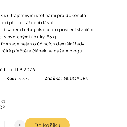
 IZOFET SLIM
TY 2+1 ZDARMA
k s ultrajemnými štětinami pro dokonalé
pu i při podráždění dásní.
 obsahem betaglukanu pro posílení slizniční
icky ověřenými účinky. 95 g
informace nejen o účincích dentální řady
určitě přečtěte článek na našem blogu.
it do:
11.8.2026
Značka:
GLUCADENT
Kód:
15.38.
 ks
 DPH
Do košíku