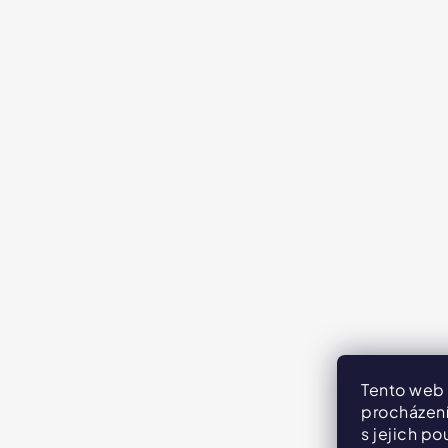
Tento web 
procházení
s jejich po