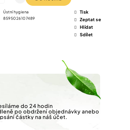
Tisk
Ústní hygiena
8595026107489
Zeptat se
Hlídat
Sdílet
síláme do 24 hodin
dleně po obdržení objednávky anebo
ipsání částky na náš účet.