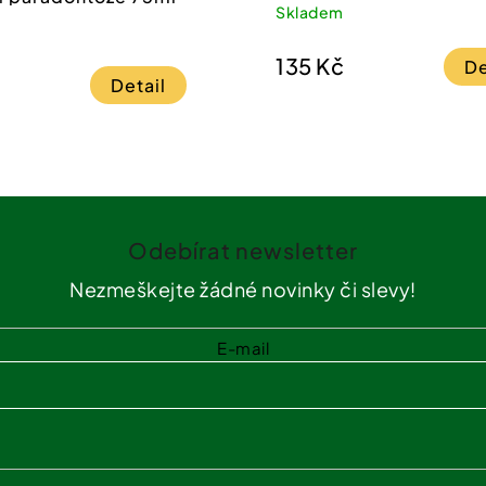
Skladem
135 Kč
De
Detail
Odebírat newsletter
Nezmeškejte žádné novinky či slevy!
E-mail