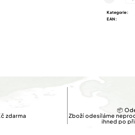
Kategorie
:
EAN
:
📦 Ode
Kč zdarma
Zboží odesíláme nepro
ihned po př