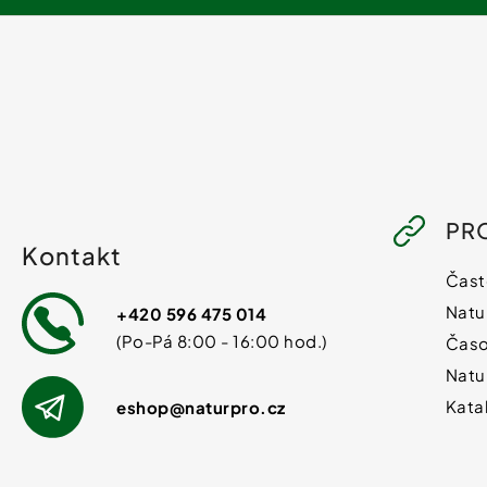
PR
Kontakt
Čast
Natu
+420 596 475 014
Časo
Natu
Kata
eshop
@
naturpro.cz