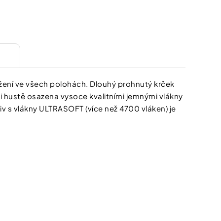
žení ve všech polohách. Dlouhý prohnutý krček
mi hustě osazena vysoce kvalitními jemnými vlákny
iv s vlákny ULTRASOFT (více než 4700 vláken) je
kat
Kč*
na
p?
newsletteru
e, tím lepší nabídky