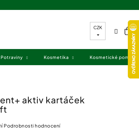
CZK
Přihláš
Nák
koš
Potraviny
Kosmetika
Kosmetické pomůck
ent+ aktiv kartáček
ft
í
Podrobnosti hodnocení