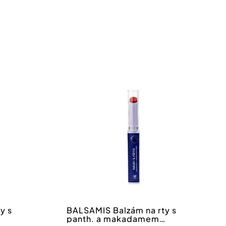
y s
BALSAMIS Balzám na rty s
panth. a makadamem