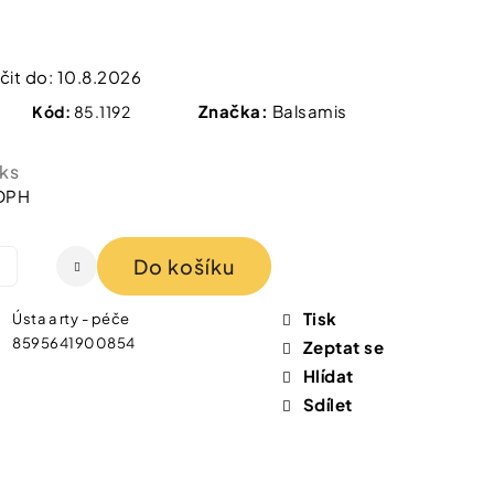
 IZOFET SLIM
TY 2+1 ZDARMA
it do:
10.8.2026
Značka:
Balsamis
Kód:
85.1192
 ks
 DPH
Do košíku
Tisk
Ústa a rty - péče
8595641900854
Zeptat se
Hlídat
Sdílet