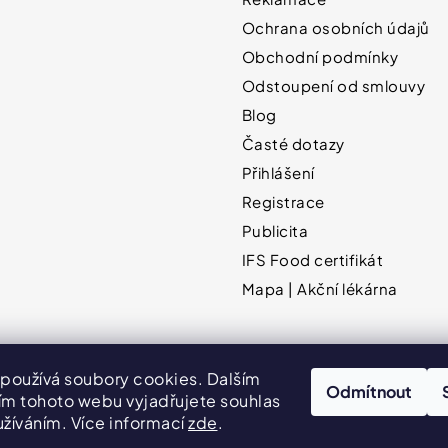
Ochrana osobních údajů
Obchodní podmínky
Odstoupení od smlouvy
Blog
Časté dotazy
Přihlášení
Registrace
Publicita
IFS Food certifikát
Mapa | Akční lékárna
používá soubory cookies. Dalším
Odmítnout
Hodnocení obchodu
VPOIS
Publicita
m tohoto webu vyjadřujete souhlas
užíváním. Více informací
zde
.