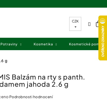
CZK
Přihláš
Nák
koš
Potraviny
Kosmetika
Kosmetické pomůck
.6 g
IS Balzám na rty s panth.
damem jahoda 2.6 g
ceno
Podrobnosti hodnocení