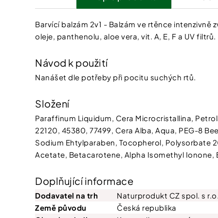
Barvící balzám 2v1 - Balzám ve rtěnce intenzivně
oleje, panthenolu, aloe vera, vit. A, E, F a UV filtrů.
Návod k použití
Nanášet dle potřeby při pocitu suchých rtů.
Složení
Paraffinum Liquidum, Cera Microcristallina, Petro
22120, 45380, 77499, Cera Alba, Aqua, PEG-8 Bee
Sodium Ehtylparaben, Tocopherol, Polysorbate 20,
Acetate, Betacarotene, Alpha Isomethyl Ionone, 
Doplňující informace
Dodavatel na trh
Naturprodukt CZ spol. s r.o
Země původu
Česká republika