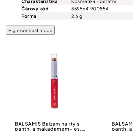
Charakteristika
Kosmetika - ostatní
Čárový kód
8595641900854
Forma
2,6 g
High-contrast mode
BALSAMIS Balzám na rty s
BALSAMI
panth. a makadamem-les.
panth. 