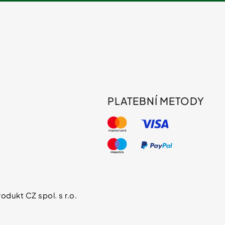
PLATEBNÍ METODY
s
odukt CZ spol. s r.o.