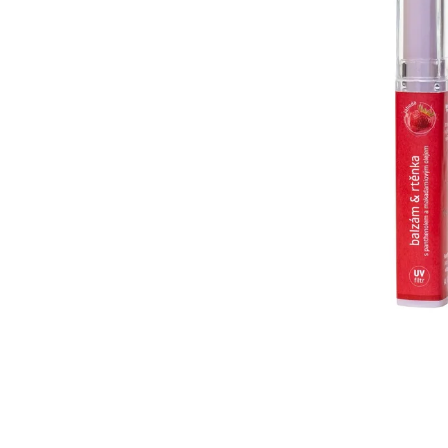
IQ MAG KŘEČE FORTE - SILNĚJŠÍ
ÚLEVA OD KŘEČÍ 60 TBL
154 Kč
Původně:
221 Kč