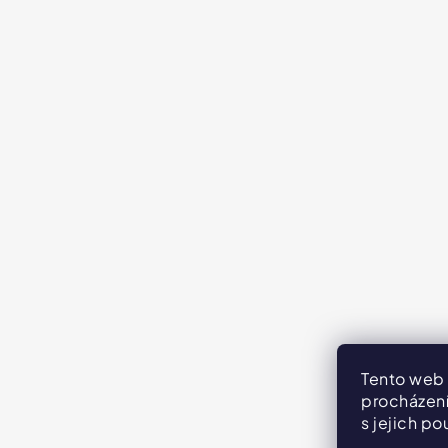
Tento web 
procházení
s jejich po