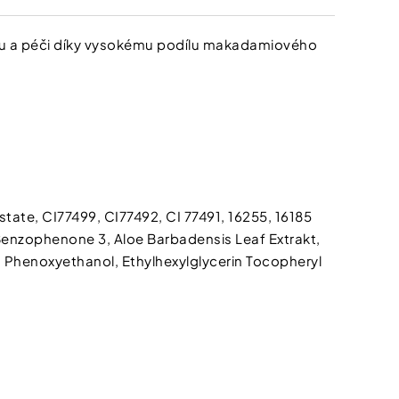
živu a péči díky vysokému podílu makadamiového
state, CI77499, CI77492, CI 77491, 16255, 16185
Benzophenone 3, Aloe Barbadensis Leaf Extrakt,
, Phenoxyethanol, Ethylhexylglycerin Tocopheryl