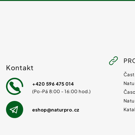
PR
Kontakt
Čast
Natu
+420 596 475 014
Časo
Natu
Kata
eshop
@
naturpro.cz