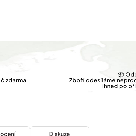
📦 Ode
Kč zdarma
Zboží odesíláme nepro
ihned po př
ocení
Diskuze