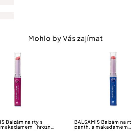
Mohlo by Vás zajímat
S Balzám na rty s
BALSAMIS Balzám na rt
a makadamem _hrozny
panth. a makadamem