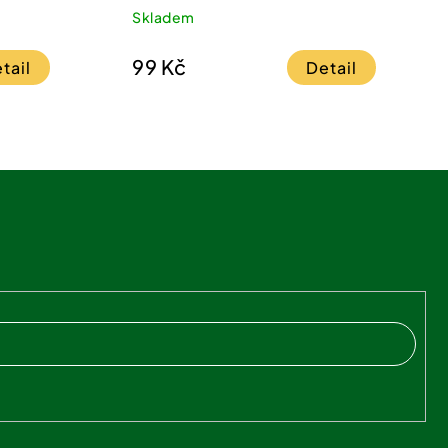
_ostružina 2.6 g
Skladem
99 Kč
tail
Detail