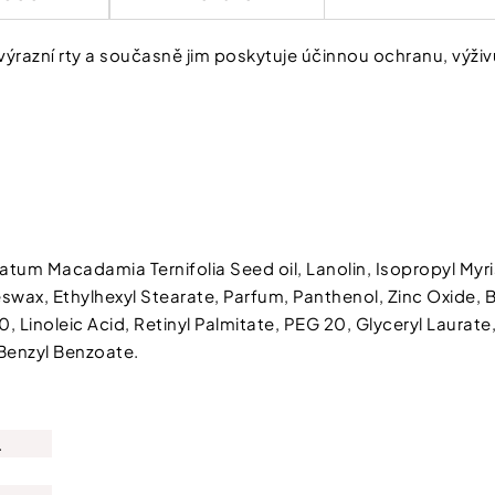
 zvýrazní rty a současně jim poskytuje účinnou ochranu, vý
latum Macadamia Ternifolia Seed oil, Lanolin, Isopropyl Myri
swax, Ethylhexyl Stearate, Parfum, Panthenol, Zinc Oxide, 
 Linoleic Acid, Retinyl Palmitate, PEG 20, Glyceryl Laurate
Benzyl Benzoate.
.