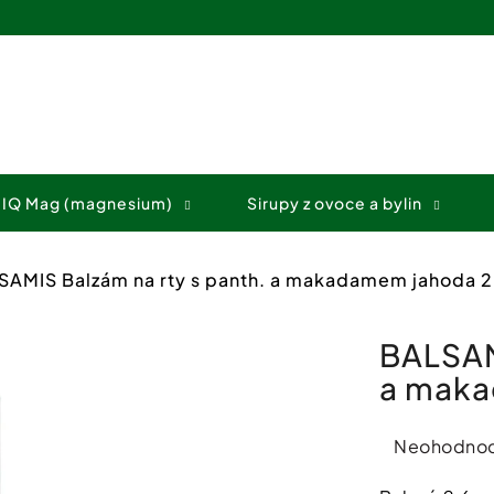
Co potřebujete najít?
 IQ Mag (magnesium)
Sirupy z ovoce a bylin
HLEDAT
SAMIS Balzám na rty s panth. a makadamem jahoda 2
Doporučujeme
BALSAM
a maka
Průměrné
Neohodno
hodnocení