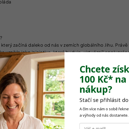
oláda
?
který začíná daleko od nás v zemích globálního Jihu. Právě t
ka vznikla jako iniciativa, která buduje „virtuózní“ spolupr
mítla do reálných a dlouhodobých změn.
Chcete získ
100 Kč*
na 
nákup?
í mletí a extrakce).
Stačí se přihlásit d
A čím více nám o sobě řeknet
r (espresso, lungo)
a výhody od nás dostanete.
ripper), Aeropress