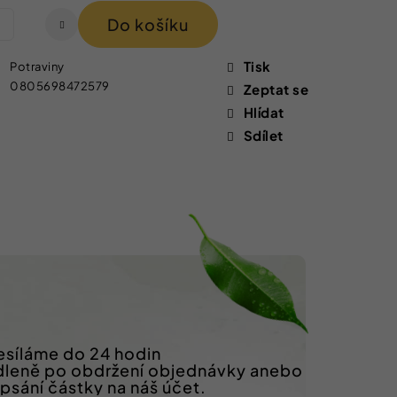
Do košíku
Tisk
Potraviny
0805698472579
Zeptat se
Hlídat
Sdílet
síláme do 24 hodin
dleně po obdržení objednávky anebo
ipsání částky na náš účet.