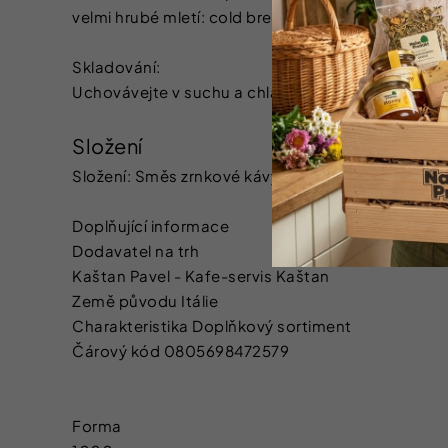
velmi hrubé mletí: cold brew (studená extrakce)
Skladování:
Uchovávejte v suchu a chladu. Chraňte před slun
Složení
Složení: Směs zrnkové kávy 100 % Arabica
Doplňující informace
Dodavatel na trh
Kaštan Pavel - Kafe-servis Kaštan
Země původu Itálie
Charakteristika Doplňkový sortiment
Čárový kód 0805698472579
Forma