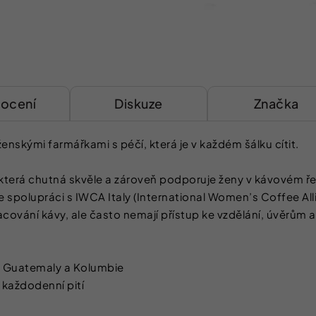
ocení
Diskuze
Značka
skými farmářkami s péčí, která je v každém šálku cítit.
která chutná skvěle a zároveň podporuje ženy v kávovém ře
 spolupráci s IWCA Italy (International Women’s Coffee Alli
pracování kávy, ale často nemají přístup ke vzdělání, úvěrů
e, Guatemaly a Kolumbie
a každodenní pití