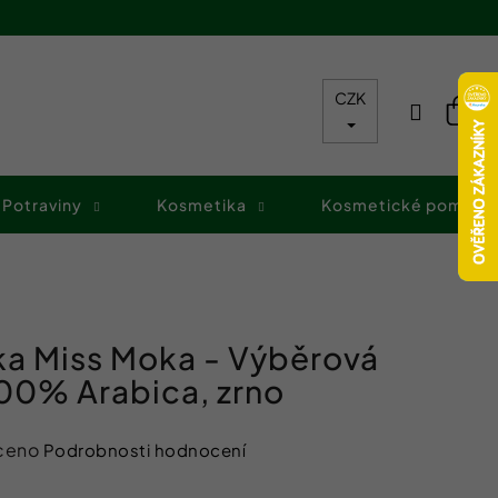
CZK
Přihláš
Nák
koš
Potraviny
Kosmetika
Kosmetické pomůck
ka Miss Moka - Výběrová
100% Arabica, zrno
ceno
Podrobnosti hodnocení