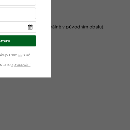
eme dobře uzavírat (ideálně v původním obalu).
etteru
 nákupu nad 550 Kč.
síte se
zpracování