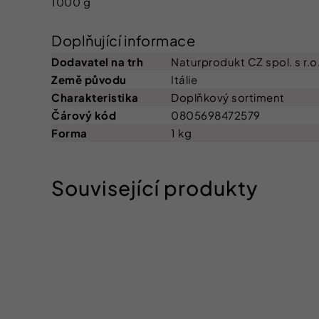
1000 g
Doplňující informace
Dodavatel na trh
Naturprodukt CZ spol. s r.o
Země původu
Itálie
Charakteristika
Doplňkový sortiment
Čárový kód
0805698472579
Forma
1 kg