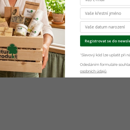
ečním zářením a vysokými teplotami. Po otevření doporučuj
Registrovat se do newsl
*Slevový kód lze uplatit při
Odesláním formuláře souhla
osobních
údajů
.