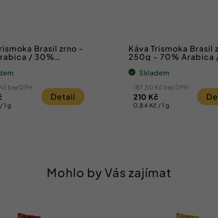
rismoka Brasil zrno -
Káva Trismoka Brasil 
rabica / 30%
250g - 70% Arabica
ta
Robusta
adem
Skladem
 Kč bez DPH
187,50 Kč bez DPH
Detail
De
č
210 Kč
Měrná
/ 1 g
0,84 Kč / 1 g
cena:
Mohlo by Vás zajímat