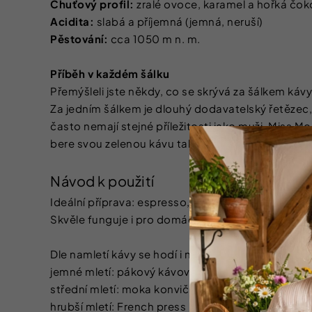
Chuťový profil:
zralé ovoce, karamel a hořká čok
Acidita:
slabá a příjemná (jemná, neruší)
Pěstování:
cca 1050 m n. m.
Příběh v každém šálku
Přemýšleli jste někdy, co se skrývá za šálkem kávy
Za jedním šálkem je dlouhý dodavatelský řetězec, 
často nemají stejné příležitosti jako muži. Miss Mo
bere svou zelenou kávu tak, aby se podpora pro
Návod k použití
Ideální příprava: espresso, moka konvička
Skvěle funguje i pro domácí kávovary (dle nastaven
Dle namletí kávy se hodí i na:
jemné mletí: pákový kávovar / automatický kávova
střední mletí: moka konvička, překapávač (V60, d
hrubší mletí: French press