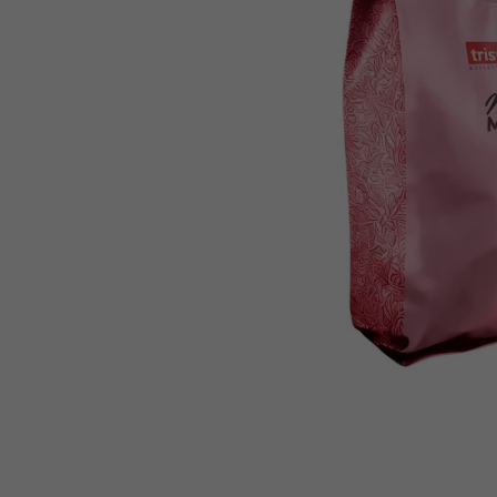
IQ MAG KŘEČE FORTE - SILNĚJŠÍ
ÚLEVA OD KŘEČÍ 60 TBL
154 Kč
Původně:
221 Kč