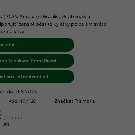
 IZOFET SLIM
TY 2+1 ZDARMA
 (100% Arabica) z Brazílie, Guatemaly a
orující ženské pěstitelky kávy po celém světě,
 zrna kávy.
acidita
áno ženskými farmářkami
ící pro každodenní pití
it do:
11.8.2026
Značka:
Trismoka
Kód:
47.4120
č
/ balení
z DPH