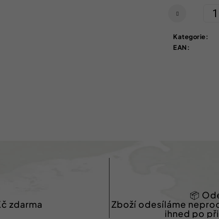
cena:
Kategorie
:
EAN
:
📦 Ode
Kč zdarma
Zboží odesíláme nepro
ihned po př