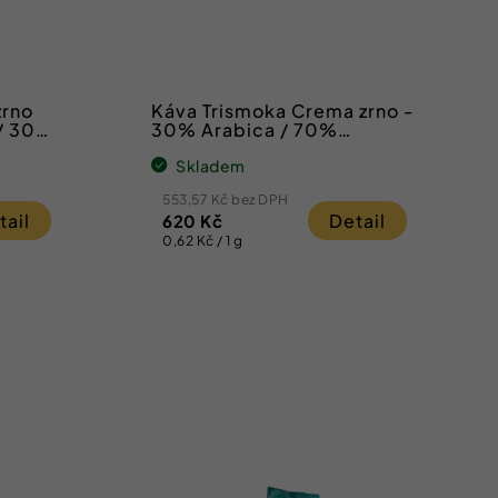
zrno
Káva Trismoka Crema zrno -
 / 30%
30% Arabica / 70%
Robusta
Skladem
553,57 Kč bez DPH
tail
Detail
620 Kč
Měrná
0,62 Kč / 1 g
cena: