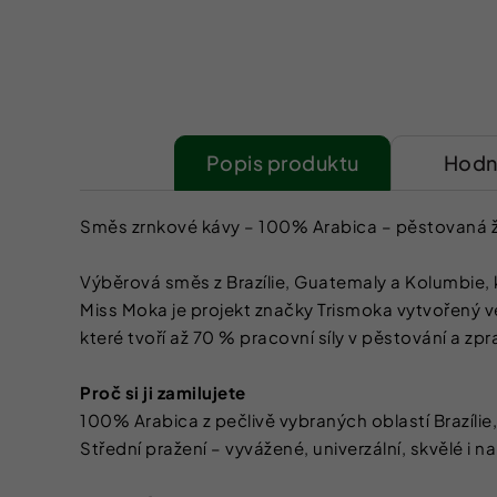
Popis
Hodn
Směs zrnkové kávy – 100% Arabica – pěstovaná žen
Výběrová směs z Brazílie, Guatemaly a Kolumbie, 
Miss Moka je projekt značky Trismoka vytvořený ve
které tvoří až 70 % pracovní síly v pěstování a z
Proč si ji zamilujete
100% Arabica z pečlivě vybraných oblastí Brazíli
Střední pražení – vyvážené, univerzální, skvělé i n