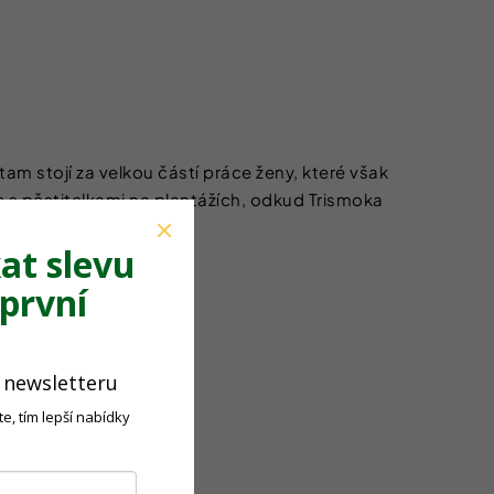
am stojí za velkou částí práce ženy, které však
áce s pěstitelkami na plantážích, odkud Trismoka
at slevu
první
o newsletteru
e, tím lepší nabídky