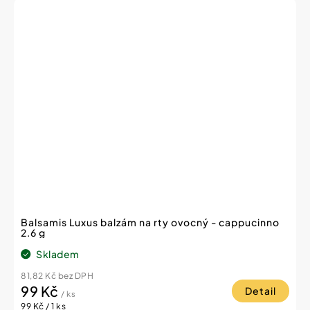
Balsamis Luxus balzám na rty ovocný - cappucinno
2.6 g
Skladem
81,82 Kč bez DPH
99 Kč
Detail
/ ks
Měrná
99 Kč / 1 ks