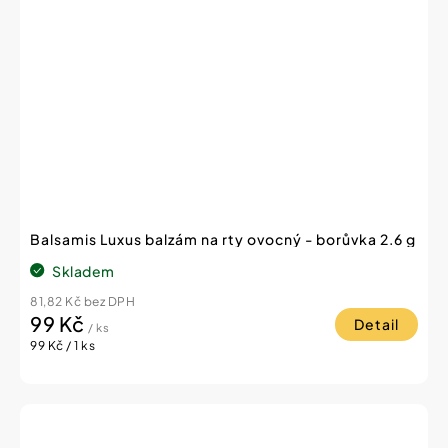
Balsamis Luxus balzám na rty ovocný - borůvka 2.6 g
Skladem
81,82 Kč bez DPH
99 Kč
Detail
/ ks
Měrná
99 Kč / 1 ks
cena: