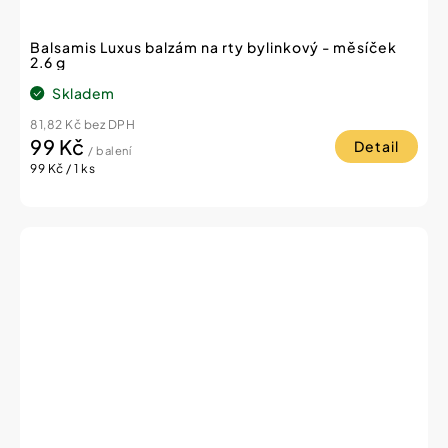
Balsamis Luxus balzám na rty bylinkový - měsíček
2.6 g
Skladem
81,82 Kč bez DPH
99 Kč
Detail
/ balení
Měrná
99 Kč / 1 ks
cena: