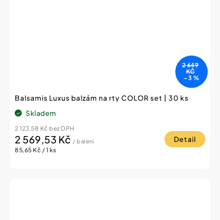
2 649
KČ
–3 %
Balsamis Luxus balzám na rty COLOR set | 30 ks
Skladem
2 123,58 Kč bez DPH
2 569,53 Kč
Detail
/ balení
Měrná
85,65 Kč / 1 ks
cena: