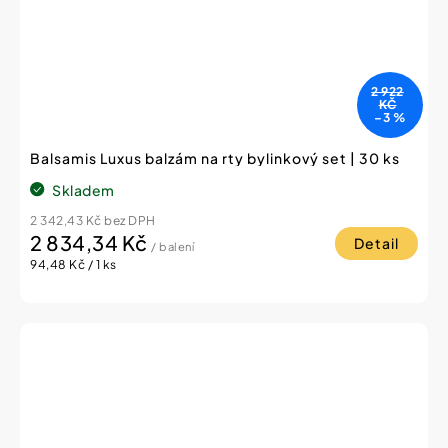
2 922
KČ
–3 %
Balsamis Luxus balzám na rty bylinkový set | 30 ks
Skladem
2 342,43 Kč bez DPH
2 834,34 Kč
Detail
/ balení
Měrná
94,48 Kč / 1 ks
cena: