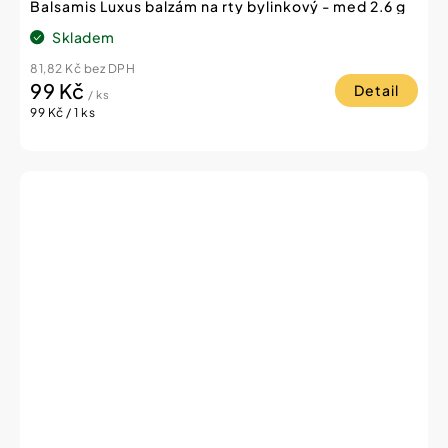
Balsamis Luxus balzám na rty bylinkový - med 2.6 g
Skladem
81,82 Kč bez DPH
99 Kč
Detail
/ ks
Měrná
99 Kč / 1 ks
cena: