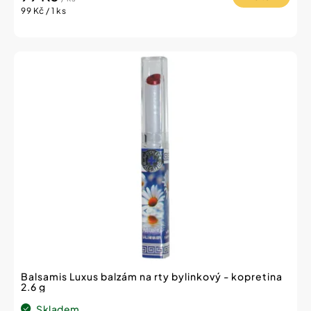
Měrná
99 Kč / 1 ks
cena:
Balsamis Luxus balzám na rty bylinkový - kopretina
2.6 g
Skladem