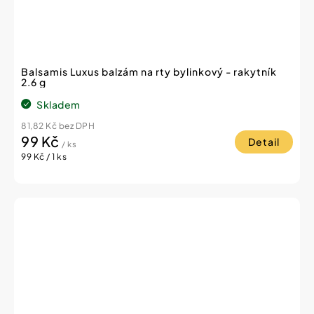
Balsamis Luxus balzám na rty bylinkový - rakytník
2.6 g
Skladem
81,82 Kč bez DPH
99 Kč
Detail
/ ks
Měrná
99 Kč / 1 ks
cena: