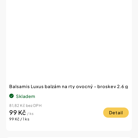
Balsamis Luxus balzám na rty ovocný - broskev 2.6 g
Skladem
81,82 Kč bez DPH
99 Kč
Detail
/ ks
Měrná
99 Kč / 1 ks
cena: