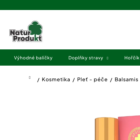
K
Přejít
o
na
Zpět
Zpět
obsah
š
do
do
í
obchodu
obchodu
k
Výhodné balíčky
Doplňky stravy
Hořčík
Kosmetika
Pleť - péče
Balsamis 
Domů