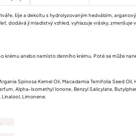
y tváře, šíje a dekoltu s hydrolyzovaným hedvábím, argano
leť, dodává jí mladistvý vzhled, vyhlazuje vrásky, zmenšuje
ního krému anebo namísto denního krému. Poté se může na
gania Spinosa Kemel Oil, Macadamia Ternifolia Seed Oil, Hyd
Chcete zís
Parfum, Alpha-Isomethyl Ionone, Benzyl Salicylate, Butylphen
slevu 100 
Linalool, Limonene.
první náku
Stačí se přihlásit do 
.
A čím více nám o sobě řeknet
a výhody od nás dostanete.