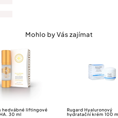
Mohlo by Vás zajímat
Registrovat se do newsle
*Slevový kód lze uplatit při 
Odesláním formuláře souhlas
osobních
údajů
.
s hedvábné liftingové
Rugard Hyaluronový
 HA. 30 ml
hydratační krém 100 m