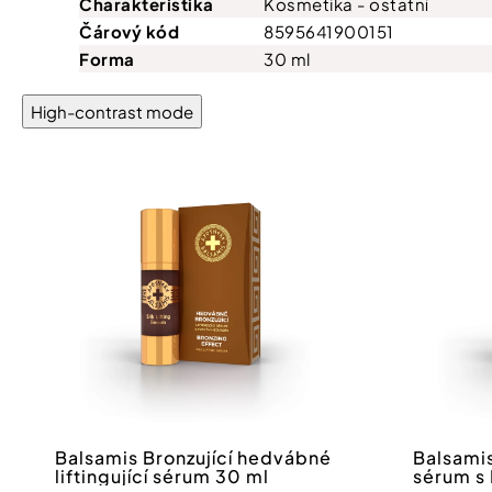
Charakteristika
Kosmetika - ostatní
Čárový kód
8595641900151
Forma
30 ml
High-contrast mode
Balsamis Bronzující hedvábné
Balsami
liftingující sérum 30 ml
sérum s