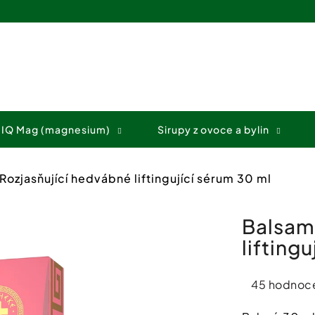
Co potřebujete najít?
 IQ Mag (magnesium)
Sirupy z ovoce a bylin
HLEDAT
Rozjasňující hedvábné liftingující sérum 30 ml
Doporučujeme
Balsam
lifting
Průměrné
45 hodnoc
hodnocení