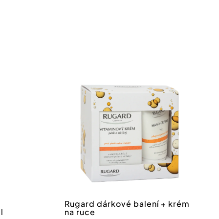
tteru
nákupu nad 550 Kč.
íte se
zpracování
Rugard dárkové balení + krém
l
na ruce