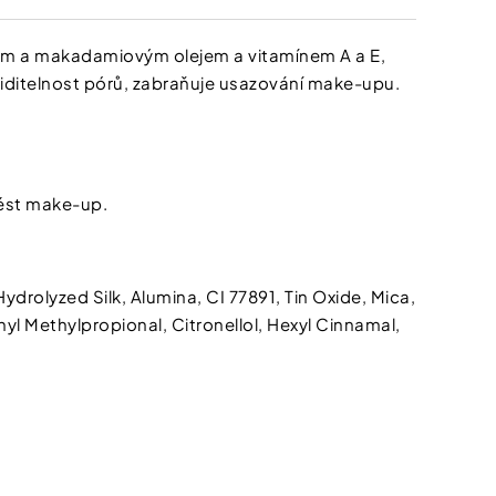
vým a makadamiovým olejem a vitamínem A a E,
 viditelnost pórů, zabraňuje usazování make-upu.
nést make-up.
rolyzed Silk, Alumina, CI 77891, Tin Oxide, Mica,
kat
yl Methylpropional, Citronellol, Hexyl Cinnamal,
Kč*
na
p?
newsletteru
e, tím lepší nabídky