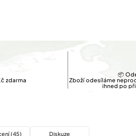
📦 Ode
Kč zdarma
Zboží odesíláme nepro
ihned po př
ení (45)
Diskuze