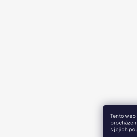
Tento web 
procházení
s jejich po