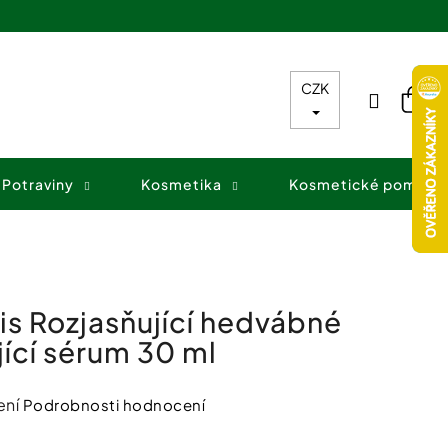
CZK
Přihláš
Nák
koš
Potraviny
Kosmetika
Kosmetické pomůck
is Rozjasňující hedvábné
ující sérum 30 ml
ení
Podrobnosti hodnocení