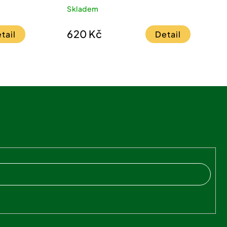
Skladem
620 Kč
tail
Detail