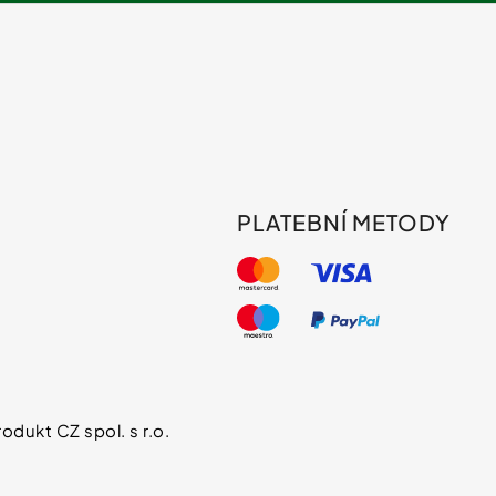
PLATEBNÍ METODY
s
odukt CZ spol. s r.o.