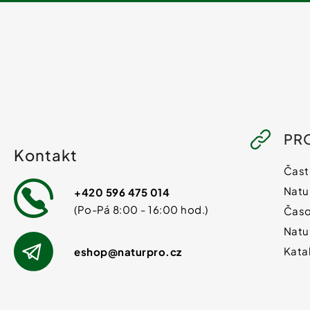
PR
Kontakt
Čast
Natu
+420 596 475 014
Časo
Natu
Kata
eshop
@
naturpro.cz