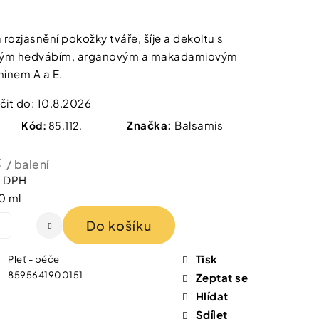
l
 IZOFET SLIM
TY 2+1 ZDARMA
rozjasnění pokožky tváře, šíje a dekoltu s
ným hedvábím, arganovým a makadamiovým
mínem A a E.
it do:
10.8.2026
Značka:
Balsamis
Kód:
85.112.
č
/ balení
z DPH
0 ml
Do košíku
Tisk
Pleť - péče
8595641900151
Zeptat se
Hlídat
Sdílet