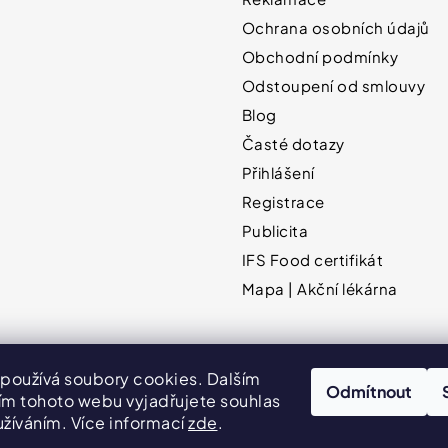
Ochrana osobních údajů
Obchodní podmínky
Odstoupení od smlouvy
Blog
Časté dotazy
Přihlášení
Registrace
Publicita
IFS Food certifikát
Mapa | Akční lékárna
používá soubory cookies. Dalším
Odmítnout
Hodnocení obchodu
VPOIS
Publicita
m tohoto webu vyjadřujete souhlas
užíváním. Více informací
zde
.