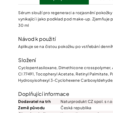
Sérum slouží pro regeneraci a rozjasnění pokožk
vynikající i jako podklad pod make-up. Zjemňuje p
30 ml
Návod k použití
Aplikuje se na čistou pokožku po vstřebání den
Složení
Cyclopentasiloxane, Dimethicone crosspolymer, Ar
CI 77491, Tocopheryl Acetate, Retinyl Palmitate, 
Hydrosyisohexyl 3-Cyclohexene Carboxyldehyde, 
Doplňující informace
Dodavatel na trh
Naturprodukt CZ spol. s r.o
Země původu
Česká republika