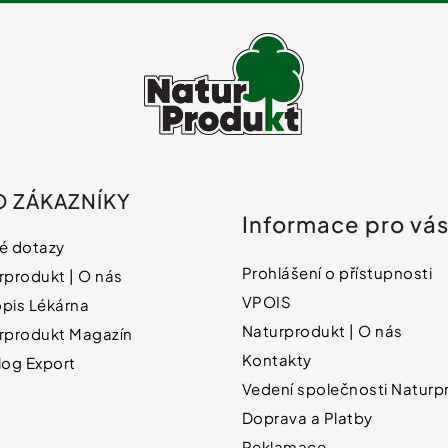
O ZÁKAZNÍKY
Informace pro vá
é dotazy
Prohlášení o přístupnosti
rprodukt | O nás
VPOIS
pis Lékárna
Naturprodukt | O nás
rprodukt Magazín
Kontakty
log Export
Vedení společnosti Naturpr
Doprava a Platby
Reklamace