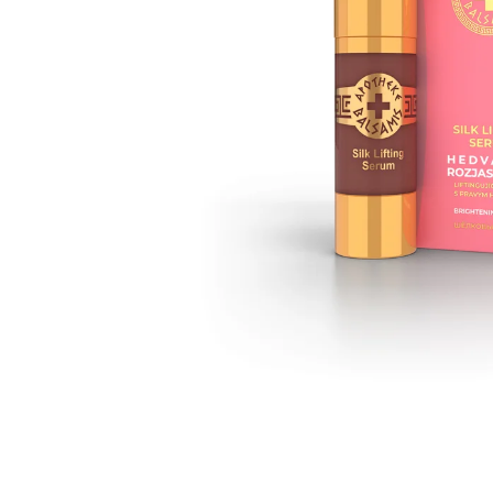
IQ MAG KŘEČE FORTE - SILNĚJŠÍ
ÚLEVA OD KŘEČÍ 60 TBL
154 Kč
Původně:
221 Kč