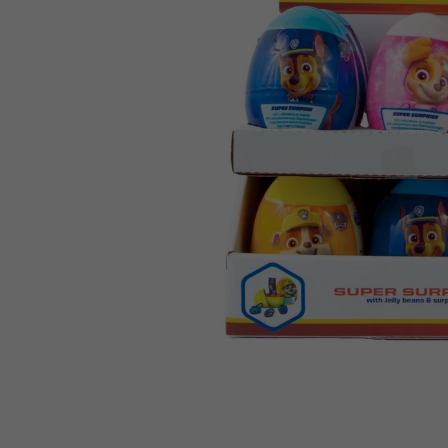
IQ MAG KŘEČE FORTE - SILNĚJŠÍ
ÚLEVA OD KŘEČÍ 60 TBL
154 Kč
Původně:
221 Kč