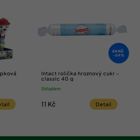
24 KČ
-54%
lapková
Intact rolička hroznový cukr -
classic 40 g
Skladem
11 Kč
tail
Detail