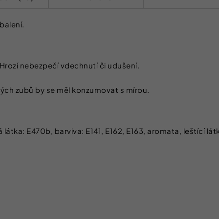
balení.
 Hrozí nebezpečí vdechnutí či udušení.
kých zubů by se měl konzumovat s mírou.
látka: E470b, barviva: E141, E162, E163, aromata, leštící lát