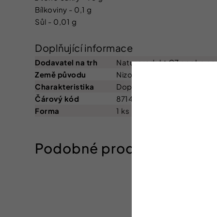
Bílkoviny - 0,1 g
Sůl - 0,01 g
Doplňující informace
Dodavatel na trh
Naturprodukt CZ spol. s r.o
Země původu
Nizozemsko
Charakteristika
Doplňkový sortiment
Čárový kód
8714786305564
Forma
1 ks