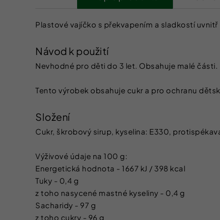
Plastové vajíčko s překvapením a sladkostí uvnitř 
Návod k použití
Nevhodné pro děti do 3 let. Obsahuje malé části.
Tento výrobek obsahuje cukr a pro ochranu děts
Složení
Cukr, škrobový sirup, kyselina: E330, protispékavá 
Výživové údaje na 100 g:
Energetická hodnota - 1667 kJ / 398 kcal
Tuky - 0,4 g
z toho nasycené mastné kyseliny - 0,4 g
Sacharidy - 97 g
z toho cukry - 96 g