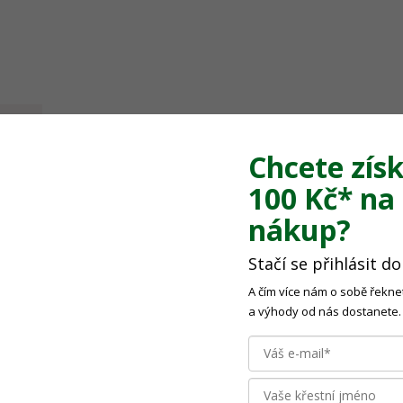
.
Chcete získ
100 Kč*
na 
nákup?
Stačí se přihlásit d
A čím více nám o sobě řeknet
a výhody od nás dostanete.