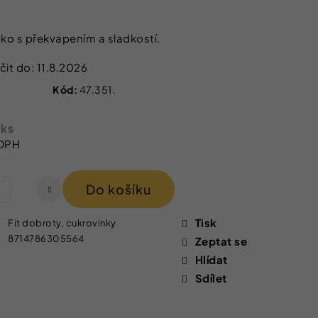
 IZOFET SLIM
TY 2+1 ZDARMA
čko s překvapením a sladkostí.
it do:
11.8.2026
Kód:
47.351.
 ks
 DPH
Do košíku
Tisk
Fit dobroty, cukrovinky
8714786305564
Zeptat se
Hlídat
Sdílet