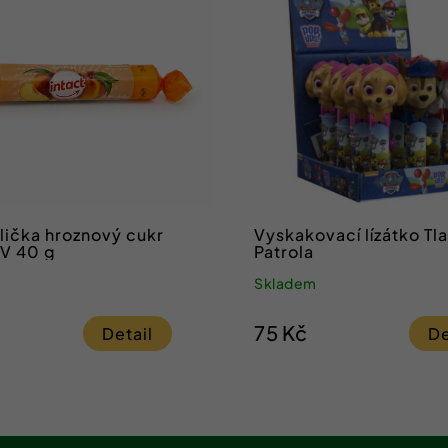
olička hroznový cukr
Vyskakovací lízátko T
BROSKEV 40 g
Patrola
Skladem
75 Kč
Detail
De