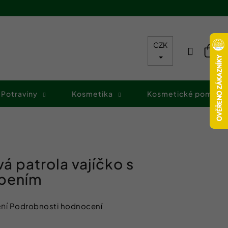
CZK
Přihláš
Nák
koš
Potraviny
Kosmetika
Kosmetické pomůck
á patrola vajíčko s
pením
ní
Podrobnosti hodnocení