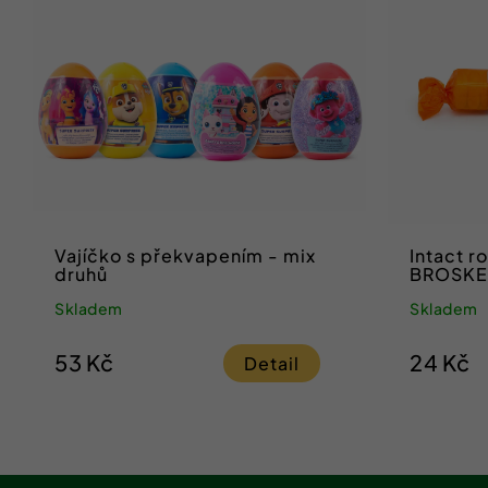
Vajíčko s překvapením - mix
Intact r
druhů
Skladem
Skladem
53 Kč
24 Kč
Detail