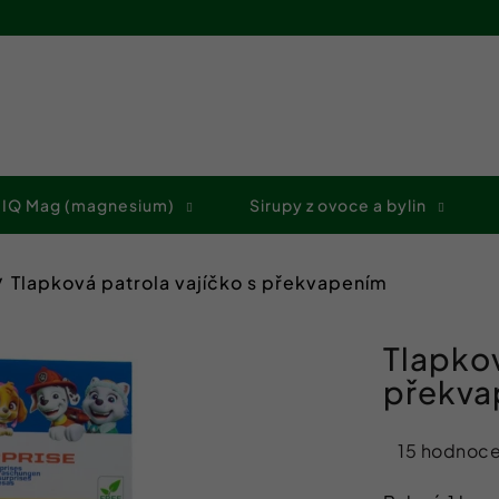
Co potřebujete najít?
 IQ Mag (magnesium)
Sirupy z ovoce a bylin
HLEDAT
Tlapková patrola vajíčko s překvapením
Doporučujeme
Tlapkov
překva
Průměrné
15 hodnoce
hodnocení