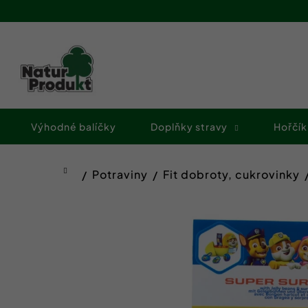
K
Přejít
o
na
Zpět
Zpět
obsah
š
do
do
í
obchodu
obchodu
k
Výhodné balíčky
Doplňky stravy
Hořčík
Potraviny
Fit dobroty, cukrovinky
Domů