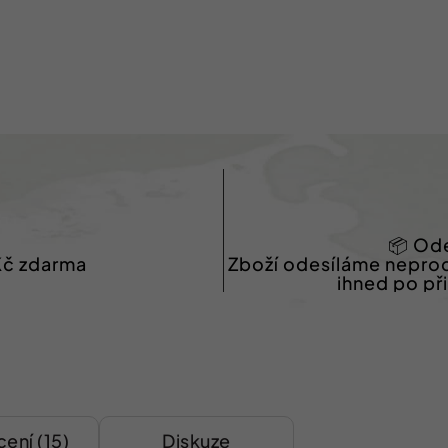
📦 Ode
Kč zdarma
Zboží odesíláme nepro
ihned po př
ení (15)
Diskuze