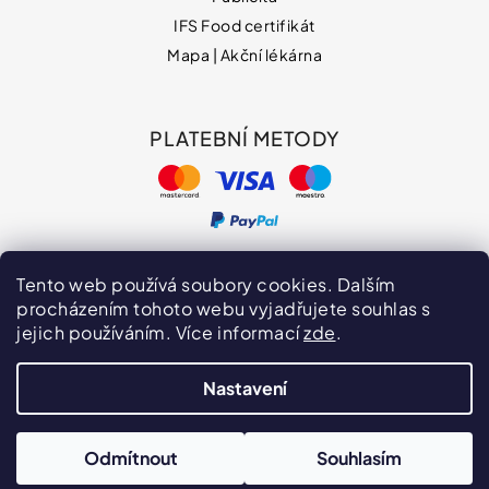
IFS Food certifikát
Mapa | Akční lékárna
PLATEBNÍ METODY
Tento web používá soubory cookies. Dalším
procházením tohoto webu vyjadřujete souhlas s
jejich používáním. Více informací
zde
.
Hodnocení obchodu
VPOIS
Publicita
Nastavení
Vytvořil Shoptet
Copyright 2026
naturprodukt.cz
. Všechna práva
Odmítnout
Souhlasím
vyhrazena.