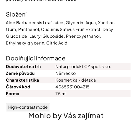
Složení
Aloe Barbadensis Leaf Juice, Glycerin, Aqua, Xanthan
Gum, Panthenol, Cucumis Sativus Fruit Extract, Decyl
Glucoside, Lauryl Glucoside, Phenoxyethanol,
Ethylhexylglycerin, Citric Acid
Doplňující informace
Dodavatel na trh
Naturprodukt CZ spol. s r.o.
Země původu
Německo
Charakteristika
Kosmetika - dětská
Čárový kód
4065331004215
Forma
75 ml
High-contrast mode
Mohlo by Vás zajímat