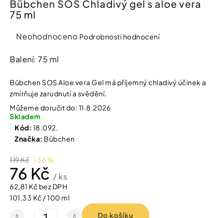
Bübchen SOS Chladivý gel s aloe vera
í
75 ml
t
Kosmetika
?
Průměrné
Neohodnoceno
Podrobnosti hodnocení
Kosmetické
hodnocení
pomůcky
produktu
Balení: 75 ml
je
HLEDAT
Zdravotnické
0,0
Bübchen SOS Aloe vera Gel má příjemný chladivý účinek a
prostředky
z
zmírňuje zarudnutí a svědění.
5
Můžeme doručit do:
11.8.2026
hvězdiček.
Péče
D
Skladem
o
o
Kód:
18.092.
děti
p
Značka:
Bübchen
o
r
Domácnost
119 Kč
–36 %
u
76 Kč
č
/ ks
u
Pro
62,81 Kč bez DPH
j
koho
Měrná
101,33 Kč / 100 ml
e
m
cena:
Do košíku
e