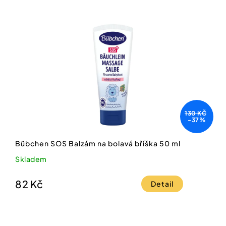
130 KČ
-37%
Bübchen SOS Balzám na bolavá bříška 50 ml
Skladem
82 Kč
Detail