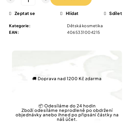
Vybírejte
podle
potřeby
Zeptat se
Hlídat
Sdílet
IQ
MAG
KŘEČE
Kategorie
:
Dětská kosmetika
Vánoce
FORTE
EAN
:
4065331004215
-
SILNĚJŠÍ
Dárkové
ÚLEVA
poukazy
OD
KŘEČÍ
Značky
60
TBL
154
🚚 Doprava nad 1200 Kč zdarma
Kč
Původně:
Měna
221
(CZK)
Kč
📦 Odesíláme do 24 hodin
Přihlášení
Zboží odesíláme neprodleně po obdržení
objednávky anebo ihned po připsání částky na
náš účet.