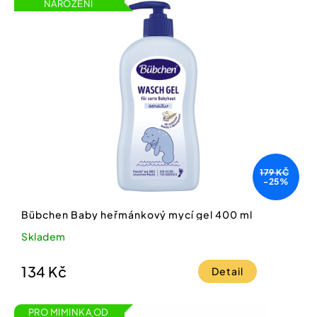
NAROZENÍ
179 KČ
-25%
Bübchen Baby heřmánkový mycí gel 400 ml
Skladem
134 Kč
Detail
PRO MIMINKA OD