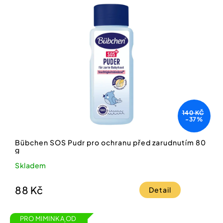
140 KČ
-37%
Bübchen SOS Pudr pro ochranu před zarudnutím 80
g
Skladem
88 Kč
Detail
PRO MIMINKA OD