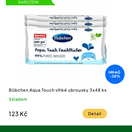
NAROZENÍ
199 KČ
-38%
Bübchen Aqua Touch vlhké ubrousky 3x48 ks
Skladem
123 Kč
Detail
Z