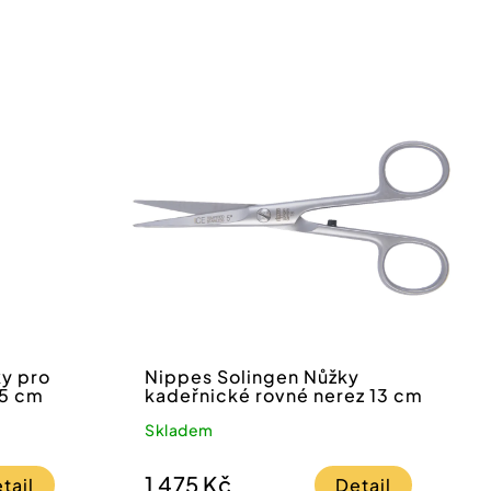
ky pro
Nippes Solingen Nůžky
5 cm
kadeřnické rovné nerez 13 cm
Skladem
1 475 Kč
tail
Detail