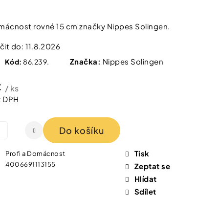
 IZOFET SLIM
TY 2+1 ZDARMA
mácnost rovné 15 cm značky Nippes Solingen.
it do:
11.8.2026
Značka:
Nippes Solingen
Kód:
86.239.
č
/ ks
z DPH
Do košíku
Tisk
Profi a Domácnost
4006691113155
Zeptat se
Hlídat
Sdílet