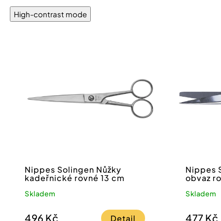
High-contrast mode
Nippes Solingen Nůžky
Nippes 
kadeřnické rovné 13 cm
obvaz r
cm
Skladem
Skladem
496 Kč
477 Kč
Detail