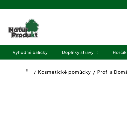
K
Přejít
o
na
Zpět
Zpět
obsah
š
do
do
í
obchodu
obchodu
k
Výhodné balíčky
Doplňky stravy
Hořčík
Kosmetické pomůcky
Profi a Dom
Domů