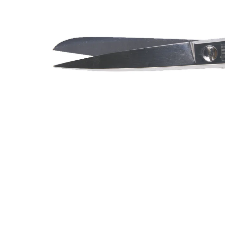
IQ MAG KŘEČE FORTE - SILNĚJŠÍ
ÚLEVA OD KŘEČÍ 60 TBL
154 Kč
Původně:
221 Kč