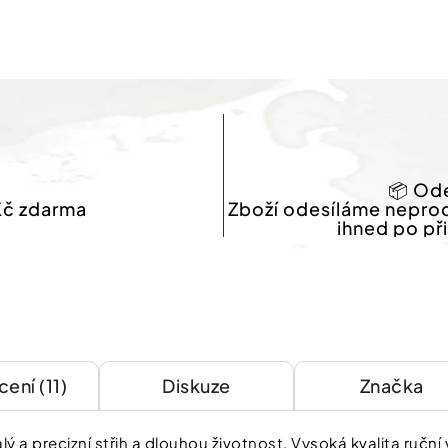
📦 Ode
Kč zdarma
Zboží odesíláme nepro
ihned po př
ení (11)
Diskuze
Značka
lý a precizní střih a dlouhou životnost. Vysoká kvalita ruč