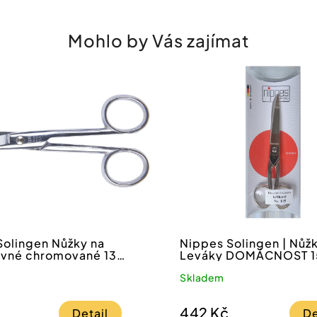
osobních
údajů
.
Mohlo by Vás zajímat
Solingen Nůžky na
Nippes Solingen | Nůž
ovné chromované 13
Leváky DOMÁCNOST 1
Skladem
442 Kč
Detail
De