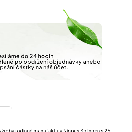
síláme do 24 hodin
dleně po obdržení objednávky anebo
ipsání částky na náš účet.
ní výroby rodinné manufaktury Nippes Solingen s 25