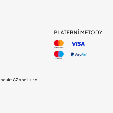
PLATEBNÍ METODY
s
odukt CZ spol. s r.o.