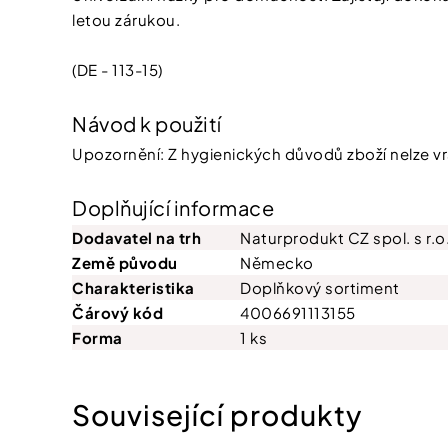
letou zárukou.
(DE - 113-15)
Návod k použití
Upozornění: Z hygienických důvodů zboží nelze vrá
Doplňující informace
Dodavatel na trh
Naturprodukt CZ spol. s r.o
Země původu
Německo
Charakteristika
Doplňkový sortiment
Čárový kód
4006691113155
Forma
1 ks