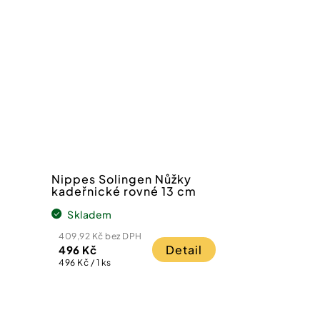
Nippes Solingen Nůžky
kadeřnické rovné 13 cm
Skladem
409,92 Kč bez DPH
Detail
496 Kč
Měrná
496 Kč / 1 ks
cena: