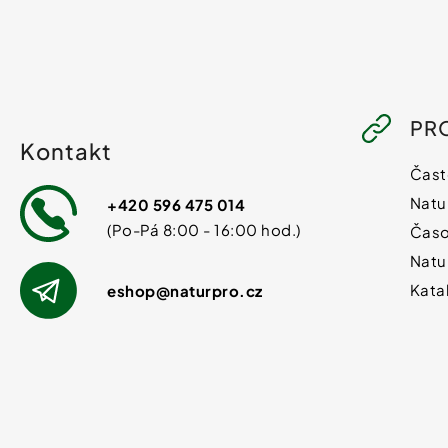
PR
Kontakt
Čast
Natu
+420 596 475 014
Časo
Natu
Kata
eshop
@
naturpro.cz