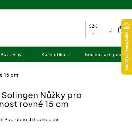
CZK
Přihláš
Nák
koš
Potraviny
Kosmetika
Kosmetické pomůck
é 15 cm
 Solingen Nůžky pro
ost rovné 15 cm
ní
Podrobnosti hodnocení