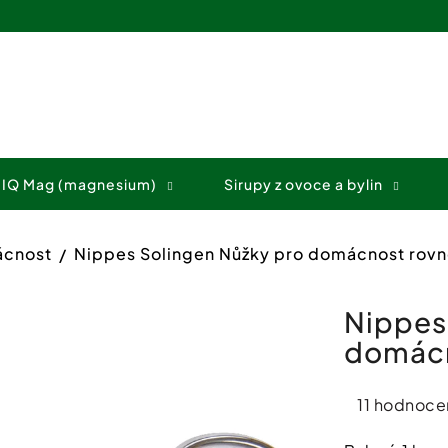
Co potřebujete najít?
 IQ Mag (magnesium)
Sirupy z ovoce a bylin
HLEDAT
ácnost
Nippes Solingen Nůžky pro domácnost rovn
Doporučujeme
Nippes
domácn
Průměrné
11 hodnoce
hodnocení