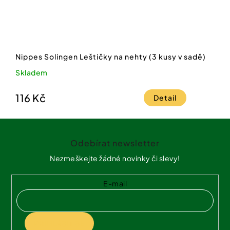
Nippes Solingen Leštičky na nehty (3 kusy v sadě)
Skladem
116 Kč
Detail
Z
á
Odebírat newsletter
p
a
Nezmeškejte žádné novinky či slevy!
t
í
E-mail
PŘIHLÁSIT SE