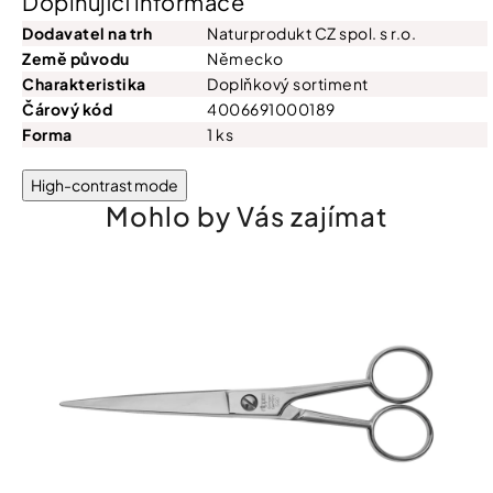
Doplňující informace
Dodavatel na trh
Naturprodukt CZ spol. s r.o.
Země původu
Německo
Charakteristika
Doplňkový sortiment
Čárový kód
4006691000189
Forma
1 ks
High-contrast mode
Mohlo by Vás zajímat