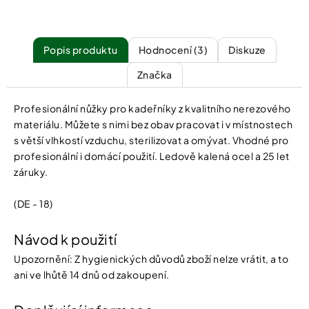
Popis
Hodnocení (3)
Diskuze
Značka
Profesionální nůžky pro kadeřníky z kvalitního nerezového
materiálu. Můžete s nimi bez obav pracovat i v místnostech
s větší vlhkostí vzduchu, sterilizovat a omývat. Vhodné pro
profesionální i domácí použití. Ledově kalená ocel a 25 let
záruky.
(DE - 18)
Návod k použití
Upozornění: Z hygienických důvodů zboží nelze vrátit, a to
ani ve lhůtě 14 dnů od zakoupení.