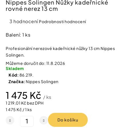
Nippes Solingen Nůžky kadeřnické
í
rovné nerez 13 cm
t
Kosmetika
?
Průměrné
3 hodnocení
Podrobnosti hodnocení
Kosmetické
hodnocení
pomůcky
produktu
Balení: 1 ks
je
HLEDAT
Zdravotnické
4,3
Profesionální nerezové kadeřnické nůžky 13 cm Nippes
prostředky
z
Solingen.
5
Můžeme doručit do:
11.8.2026
hvězdiček.
Péče
D
Skladem
o
o
Kód:
86.219.
děti
p
Značka:
Nippes Solingen
o
r
1 475 Kč
Domácnost
u
/ ks
č
1 219,01 Kč bez DPH
u
Měrná
Pro
1 475 Kč / 1 ks
j
koho
cena:
e
Do košíku
m
e