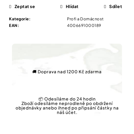
Vybírejte
Zeptat se
Hlídat
Sdílet
podle
potřeby
NATURPRODUKT
Kategorie
:
Profi a Domácnost
ŠVÉDSKÝ
EAN
:
4006691000189
ČAJ
Vánoce
20
SÁČKŮ
Dárkové
79
poukazy
Kč
Původně:
Značky
109
Kč
🚚 Doprava nad 1200 Kč zdarma
Měna
(CZK)
📦 Odesíláme do 24 hodin
Zboží odesíláme neprodleně po obdržení
Přihlášení
objednávky anebo ihned po připsání částky na
náš účet.