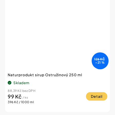
126 KČ
–21 %
Naturprodukt sirup Ostružinový 250 ml
Skladem
88,39 Kč bez DPH
99 Kč
Detail
/ ks
Měrná
396 Kč / 1000 ml
cena: