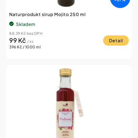
Naturprodukt sirup Mojito 250 ml
Skladem
88,39 Kč bez DPH
99 Kč
Detail
/ ks
Měrná
396 Kč / 1000 ml
cena: