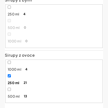
250 ml
4
500 ml
0
1000 ml
0
Sirupy z ovoce
1000 ml
4
250 ml
21
500 ml
13