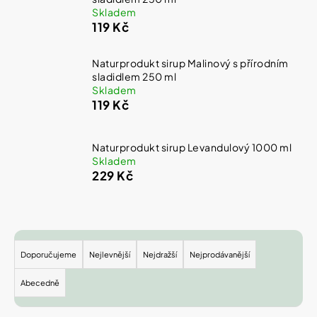
Skladem
119 Kč
Naturprodukt sirup Malinový s přírodním
sladidlem 250 ml
Skladem
119 Kč
Naturprodukt sirup Levandulový 1000 ml
Skladem
229 Kč
Ř
a
Doporučujeme
Nejlevnější
Nejdražší
Nejprodávanější
z
e
Abecedně
n
í