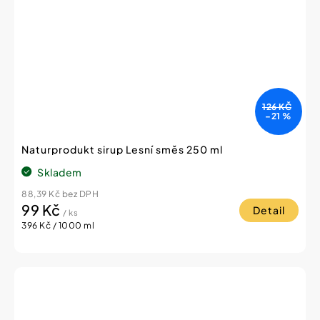
126 KČ
–21 %
Naturprodukt sirup Lesní směs 250 ml
Skladem
88,39 Kč bez DPH
99 Kč
Detail
/ ks
Měrná
396 Kč / 1000 ml
cena: