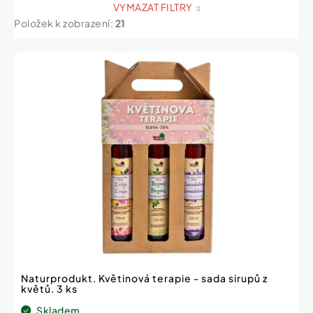
VYMAZAT FILTRY
Položek k zobrazení:
21
V
ý
p
i
s
p
r
o
d
u
k
t
ů
Naturprodukt. Květinová terapie - sada sirupů z
květů. 3 ks
Skladem