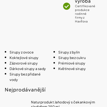
výroba
Vybírejte
podle
Certifikované
potřeby
produkce
NATURPRODUKT
rodinné
IZOFET
firmy z
SLIM
Havířova
Vánoce
ŠUMIVÉ
TABLETY
2+1
Dárkové
ZDARMA
poukazy
188
Značky
Kč
Sirupy z ovoce
Sirupy z bylin
Koktejlové sirupy
Sirupy bez cukru
Zázvorové sirupy
Prémiové sirupy
Měna
Dárkové sirupy a sady
Květinové sirupy
(CZK)
Sirupy bez přidané
vody
Přihlášení
Nejprodávanější
Naturprodukt Jahodový s čekankovým
sladidlem 250 ml