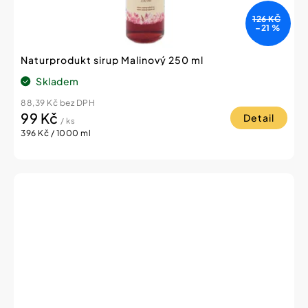
126 KČ
–21 %
Naturprodukt sirup Malinový 250 ml
Skladem
88,39 Kč bez DPH
99 Kč
Detail
/ ks
Měrná
396 Kč / 1000 ml
cena: