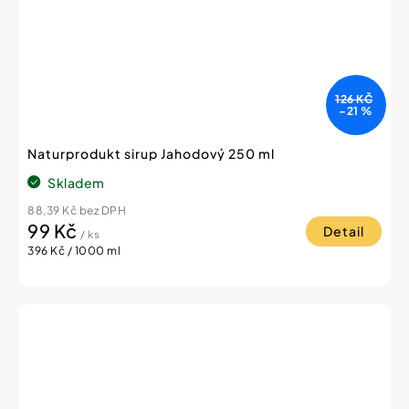
126 KČ
–21 %
Naturprodukt sirup Jahodový 250 ml
Skladem
88,39 Kč bez DPH
99 Kč
Detail
/ ks
Měrná
396 Kč / 1000 ml
cena: