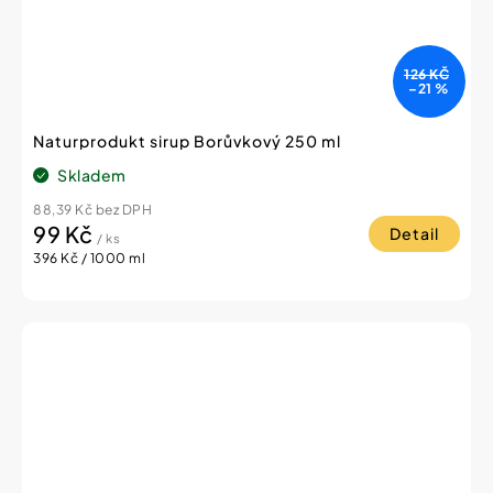
126 KČ
–21 %
Naturprodukt sirup Borůvkový 250 ml
Skladem
88,39 Kč bez DPH
99 Kč
Detail
/ ks
Měrná
396 Kč / 1000 ml
cena: