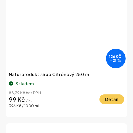
126 KČ
–21 %
Naturprodukt sirup Citrónový 250 ml
Skladem
88,39 Kč bez DPH
99 Kč
Detail
/ ks
Měrná
396 Kč / 1000 ml
cena: