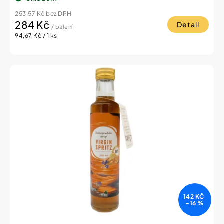
253,57 Kč bez DPH
284 Kč
Detail
/ balení
Měrná
94,67 Kč / 1 ks
cena:
142 KČ
–16 %