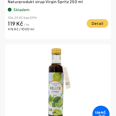
Naturprodukt sirup Virgin Spritz 250 ml
Skladem
106,25 Kč bez DPH
119 Kč
Detail
/ ks
Měrná
476 Kč / 1000 ml
cena:
126 KČ
–21 %