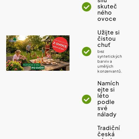
í
skuteč
t
Kosmetika
ného
?
ovoce
Kosmetické
Užijte si
pomůcky
čistou
chuť
HLEDAT
Zdravotnické
bez
prostředky
syntetických
barviv a
umělých
konzervantů.
Péče
D
o
o
Namích
děti
p
ejte si
o
léto
r
Domácnost
podle
u
své
č
nálady
u
Pro
j
koho
e
Tradiční
m
česká
e