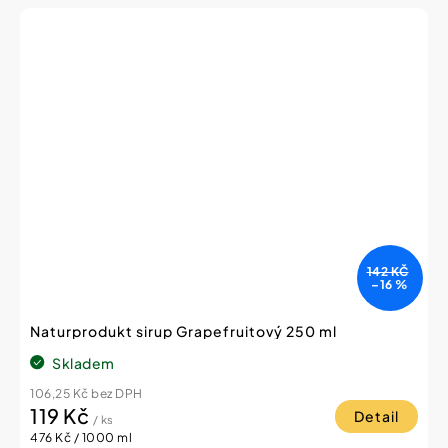
142 KČ
–16 %
Naturprodukt sirup Grapefruitový 250 ml
Skladem
106,25 Kč bez DPH
119 Kč
Detail
/ ks
Měrná
476 Kč / 1000 ml