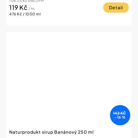
106,25 Kč bez DPH
119 Kč
Detail
/ ks
Měrná
476 Kč / 1000 ml
cena:
142 KČ
–16 %
Naturprodukt sirup Banánový 250 ml