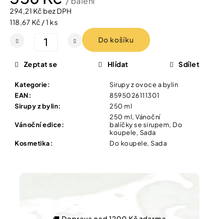
/ balení
Vybírejte
294,21 Kč bez DPH
podle
potřeby
Měrná
118,67 Kč / 1 ks
IQ
cena:
MAG
Do košíku
KIDS
Vánoce
ORGANICKÝ
HOŘČÍK
Zeptat se
Hlídat
Sdílet
PRO
Dárkové
DĚTI.
poukazy
ŠUMIVÉ
Kategorie
:
Sirupy z ovoce a bylin
TABLETY
EAN
:
8595026111301
Značky
20
Sirupy z bylin
:
250 ml
TBL
250 ml, Vánoční
86
Vánoční edice
:
balíčky se sirupem, Do
Kč
koupele, Sada
Měna
Kosmetika
:
Do koupele, Sada
(CZK)
Přihlášení
🚚 Doprava nad 1200 Kč zdarma