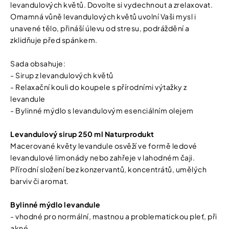
levandulových květů. Dovolte si vydechnout a zrelaxovat.
Omamná vůně levandulových květů uvolní Vaši mysl i
unavené tělo, přináší úlevu od stresu, podráždění a
zklidňuje před spánkem.
Sada obsahuje:
- Sirup z levandulových květů
- Relaxační kouli do koupele s přírodními výtažky z
levandule
- Bylinné mýdlo s levandulovým esenciálním olejem
Levandulový sirup 250 ml Naturprodukt
Macerované květy levandule osvěží ve formě ledové
levandulové limonády nebo zahřeje v lahodném čaji.
Přírodní složení bez konzervantů, koncentrátů, umělých
barviv či aromat.
Bylinné mýdlo levandule
- vhodné pro normální, mastnou a problematickou pleť, při
akné