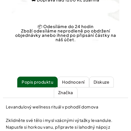
📦 Odesíláme do 24 hodin
Zboží odesíláme neprodleně po obdržení
objednávky anebo ihned po připsání částky na
náš účet.
Popis
Hodnocení
Diskuze
Značka
Levandulový wellness rituál v pohodlí domova
Zklidněte své tělo i mysl vzácnými výtažky levandule.
Napusťe si horkou vanu, připravte si lahodný nápoj z