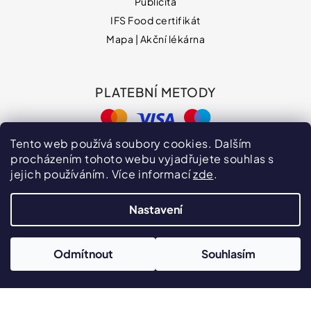
Publicita
IFS Food certifikát
Mapa | Akční lékárna
PLATEBNÍ METODY
Tento web používá soubory cookies. Dalším
procházením tohoto webu vyjadřujete souhlas s
jejich používáním. Více informací
zde
.
Nastavení
Hodnocení obchodu
VPOIS
Publicita
Odmítnout
Souhlasím
Vytvořil Shoptet
Copyright 2026
naturprodukt.cz
. Všechna práva
vyhrazena.