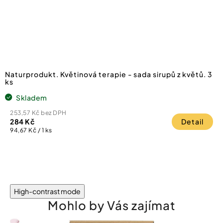
Naturprodukt. Květinová terapie - sada sirupů z květů. 3
ks
Skladem
253,57 Kč bez DPH
284 Kč
Detail
Měrná
94,67 Kč / 1 ks
cena:
High-contrast mode
Mohlo by Vás zajímat