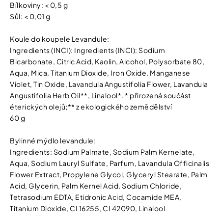
Bílkoviny: < 0,5 g
Sůl: < 0,01 g
Koule do koupele Levandule:
Ingredients (INCI): Ingredients (INCI): Sodium
Bicarbonate, Citric Acid, Kaolin, Alcohol, Polysorbate 80,
Aqua, Mica, Titanium Dioxide, Iron Oxide, Manganese
Violet, Tin Oxide, Lavandula Angustifolia Flower, Lavandula
Angustifolia Herb Oil**, Linalool*. * přirozená součást
éterických olejů;** z ekologického zemědělství
60 g
Bylinné mýdlo levandule:
Ingredients: Sodium Palmate, Sodium Palm Kernelate,
Aqua, Sodium Lauryl Sulfate, Parfum, Lavandula Officinalis
Flower Extract, Propylene Glycol, Glyceryl Stearate, Palm
Acid, Glycerin, Palm Kernel Acid, Sodium Chloride,
Tetrasodium EDTA, Etidronic Acid, Cocamide MEA,
Titanium Dioxide, CI 16255, CI 42090, Linalool