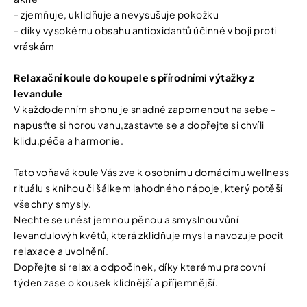
- zjemňuje, uklidňuje a nevysušuje pokožku
- díky vysokému obsahu antioxidantů účinné v boji proti
vráskám
Relaxační koule do koupele s přírodními výtažky z
levandule
V každodenním shonu je snadné zapomenout na sebe -
napusťte si horou vanu,zastavte se a dopřejte si chvíli
klidu,péče a harmonie.
Tato voňavá koule Vás zve k osobnímu domácímu wellness
rituálu s knihou či šálkem lahodného nápoje, který potěší
všechny smysly.
Nechte se unést jemnou pěnou a smyslnou vůní
levandulovýh květů, která zklidňuje mysl a navozuje pocit
relaxace a uvolnění.
Dopřejte si relax a odpočinek, díky kterému pracovní
týden zase o kousek klidnější a příjemnější.