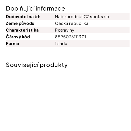
Doplňující informace
Dodavatel na trh
Naturprodukt CZ spol. s r.o.
Země původu
Česká republika
Charakteristika
Potraviny
Čárový kód
8595026111301
Forma
1 sada