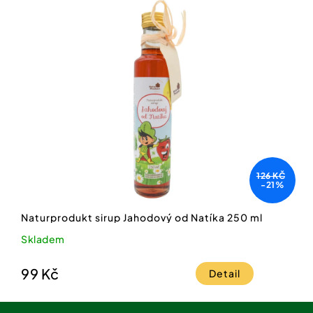
126 KČ
-21%
Naturprodukt sirup Jahodový od Natíka 250 ml
Skladem
99 Kč
Detail
Z