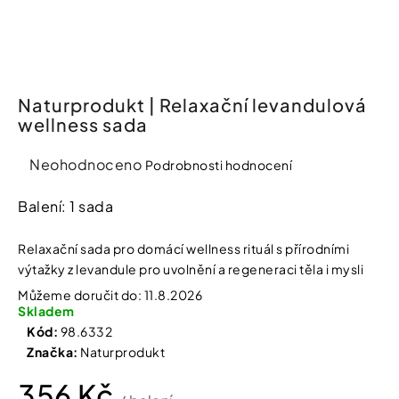
í
t
Kosmetika
?
Kosmetické
pomůcky
Naturprodukt | Relaxační levandulová
wellness sada
HLEDAT
Zdravotnické
prostředky
Průměrné
Neohodnoceno
Podrobnosti hodnocení
hodnocení
produktu
Balení: 1 sada
Péče
D
je
o
o
děti
0,0
p
Relaxační sada pro domácí wellness rituál s přírodními
o
z
výtažky z levandule pro uvolnění a regeneraci těla i mysli
r
5
Domácnost
u
Můžeme doručit do:
11.8.2026
hvězdiček.
Skladem
č
u
Kód:
98.6332
Pro
j
Značka:
Naturprodukt
koho
e
m
356 Kč
e