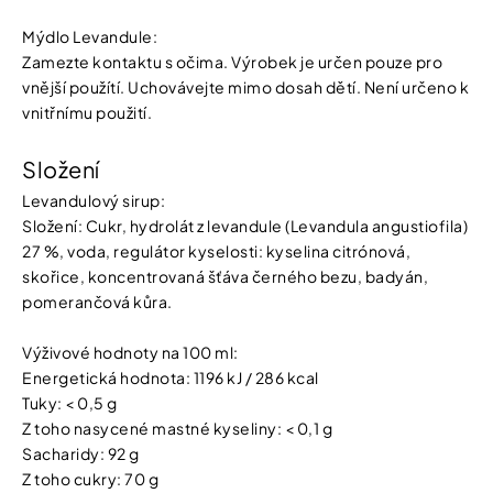
Mýdlo Levandule:
Zamezte kontaktu s očima. Výrobek je určen pouze pro
vnější použítí. Uchovávejte mimo dosah dětí. Není určeno k
vnitřnímu použití.
Složení
Levandulový sirup:
Složení: Cukr, hydrolát z levandule (Levandula angustiofila)
27 %, voda, regulátor kyselosti: kyselina citrónová,
skořice, koncentrovaná šťáva černého bezu, badyán,
pomerančová kůra.
Výživové hodnoty na 100 ml:
Energetická hodnota: 1196 kJ / 286 kcal
Tuky: < 0,5 g
Z toho nasycené mastné kyseliny: < 0,1 g
Sacharidy: 92 g
Z toho cukry: 70 g