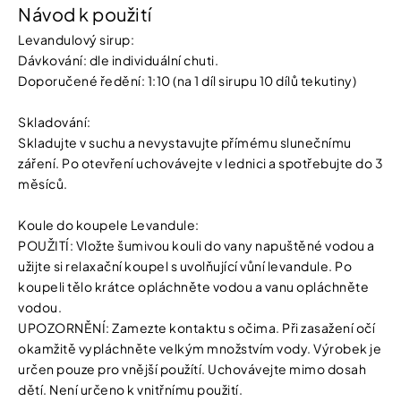
Návod k použití
Levandulový sirup:
Dávkování: dle individuální chuti.
Doporučené ředění: 1:10 (na 1 díl sirupu 10 dílů tekutiny)
Skladování:
Skladujte v suchu a nevystavujte přímému slunečnímu
záření. Po otevření uchovávejte v lednici a spotřebujte do 3
měsíců.
Koule do koupele Levandule:
POUŽITÍ: Vložte šumivou kouli do vany napuštěné vodou a
užijte si relaxační koupel s uvolňující vůní levandule. Po
koupeli tělo krátce opláchněte vodou a vanu opláchněte
vodou.
UPOZORNĚNÍ: Zamezte kontaktu s očima. Při zasažení očí
okamžitě vypláchněte velkým množstvím vody. Výrobek je
určen pouze pro vnější použítí. Uchovávejte mimo dosah
dětí. Není určeno k vnitřnímu použití.