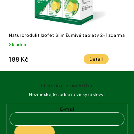
Naturprodukt Izofet Slim šumivé tablety 2+1 zdarma
Skladem
188 Kč
Detail
Z
á
Odebírat newsletter
p
a
Nezmeškejte žádné novinky či slevy!
t
í
E-mail
PŘIHLÁSIT SE