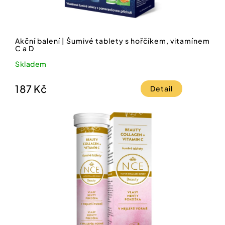
Akční balení | Šumivé tablety s hořčíkem, vitamínem
C a D
Skladem
187 Kč
Detail