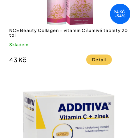
94 KČ
-54%
NCE Beauty Collagen + vitamin C šumivé tablety 20
tbl
Skladem
43 Kč
Detail