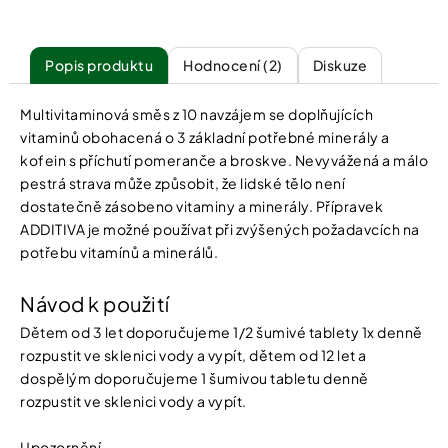
Popis
Hodnocení (2)
Diskuze
Multivitaminová směs z 10 navzájem se doplňujících
vitaminů obohacená o 3 základní potřebné minerály a
kofein s příchutí pomeranče a broskve. Nevyvážená a málo
pestrá strava může způsobit, že lidské tělo není
dostatečně zásobeno vitaminy a minerály. Přípravek
ADDITIVA je možné používat při zvýšených požadavcích na
potřebu vitamínů a minerálů.
Návod k použití
Dětem od 3 let doporučujeme 1/2 šumivé tablety 1x denně
rozpustit ve sklenici vody a vypít, dětem od 12 let a
dospělým doporučujeme 1 šumivou tabletu denně
rozpustit ve sklenici vody a vypít.
Upozornění