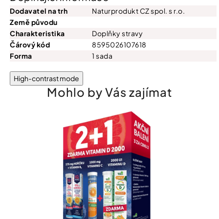
Dodavatel na trh
Naturprodukt CZ spol. s r.o.
Země původu
Charakteristika
Doplňky stravy
Čárový kód
8595026107618
Forma
1 sada
High-contrast mode
Mohlo by Vás zajímat