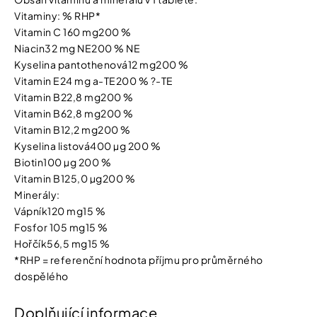
Vitaminy: % RHP*
Vitamin C 160 mg200 %
Niacin32 mg NE200 % NE
Kyselina pantothenová12 mg200 %
Vitamin E24 mg a-TE200 % ?-TE
Vitamin B22,8 mg200 %
Vitamin B62,8 mg200 %
Vitamin B12,2 mg200 %
Kyselina listová400 µg 200 %
Biotin100 µg 200 %
Vitamin B125,0 µg200 %
Minerály:
Vápník120 mg15 %
Fosfor 105 mg15 %
Hořčík56,5 mg15 %
*RHP = referenční hodnota příjmu pro průměrného
dospělého
Doplňující informace