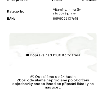
Vybírejte
podle
potřeby
Vitamíny, minerály,
Kategorie
:
NATURPRODUKT
stopové prvky
ŠVÉDSKÝ
EAN
:
8595026107618
ČAJ
Vánoce
20
SÁČKŮ
Dárkové
79
poukazy
Kč
Původně:
Značky
109
Kč
🚚 Doprava nad 1200 Kč zdarma
Měna
(CZK)
📦 Odesíláme do 24 hodin
Zboží odesíláme neprodleně po obdržení
objednávky anebo ihned po připsání částky na
Přihlášení
náš účet.