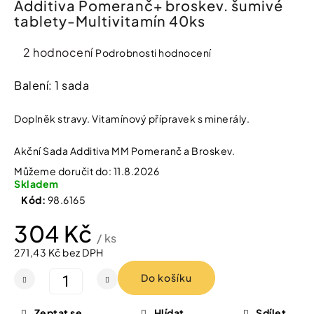
Additiva Pomeranč+ broskev. šumivé
í
tablety-Multivitamín 40ks
t
Kosmetika
?
Průměrné
2 hodnocení
Podrobnosti hodnocení
Kosmetické
hodnocení
pomůcky
produktu
Balení: 1 sada
je
HLEDAT
Zdravotnické
5,0
Doplněk stravy. Vitamínový přípravek s minerály.
prostředky
z
5
Akční Sada Additiva MM Pomeranč a Broskev.
hvězdiček.
Péče
D
Můžeme doručit do:
11.8.2026
o
o
Skladem
děti
p
Kód:
98.6165
o
r
304 Kč
Domácnost
u
/ ks
č
271,43 Kč bez DPH
u
Měrná
Pro
j
Do košíku
koho
cena:
e
m
e
Zeptat se
Hlídat
Sdílet