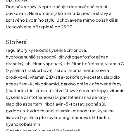
Doplněk stravy. Nepřekračujte doporučené denní
dávkování. Není určeno jako náhrada pestré stravy a
zdravého životního stylu. Uchovávejte mimo dosah dětí!
Uchovávejte při teplotě do 25 °C.
Složení
regulátory kyselosti: kyselina citronová,
hydrogenuhličitan sodný, dihydrogenfosforečnan
draselný, uhličitan vápenatý, uhličitan hořečnatý, vitamin C
(kyselina L-askorbová), škrob, aroma meruňkové a
broskvové, vitamin E (D-alfa-tokoferyl-acetát), sladidlo
acesulfam-K, nikotinamid, barvivo prášek z červené řepy
(maltodextrin, koncentrát ze šťávy z červené řepy), vitamin
kyselina pantothenová (D-pantothenan vápenatý),
sladidlo aspartam, riboflavin-5-fosfát, sodná sůl,
pyridoxin-hydrochlorid, thiamin-mononitrát, kyselina
listová (kyselina pte roylmonoglutamová), D-biotin,
kyanokobalamin
Obsah vitaminů a minerálů v 1 tabletě: