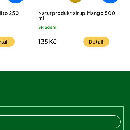
jito 250
nákupu nad 550 Kč.
Naturprodukt sirup Mango 500
ml
íte se
zpracování
Skladem
135 Kč
tail
Detail