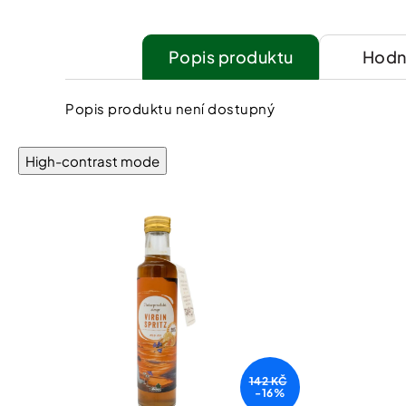
Popis
Hodn
Popis produktu není dostupný
High-contrast mode
142 KČ
-16%