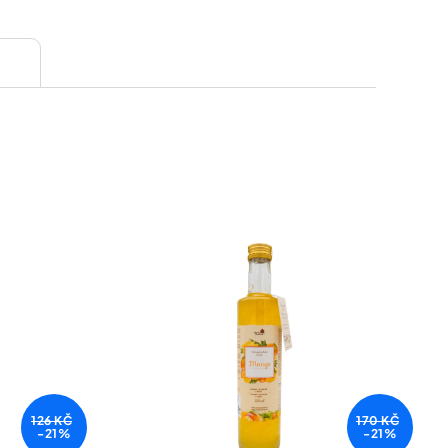
kat
Kč*
na
p?
newsletteru
e, tím lepší nabídky
126 KČ
170 KČ
-21%
-21%
tteru