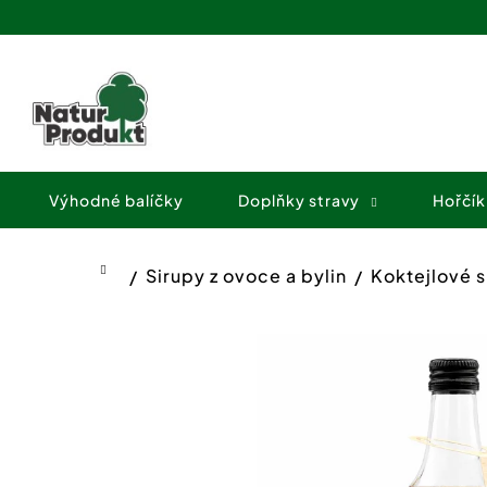
K
Přejít
o
na
Zpět
Zpět
obsah
š
do
do
í
obchodu
obchodu
k
Výhodné balíčky
Doplňky stravy
Hořčík
Sirupy z ovoce a bylin
Koktejlové s
Domů