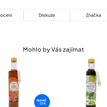
ocení
Diskuze
Značka
Chcete zís
slevu 100 
první náku
Stačí se přihlásit do 
Mohlo by Vás zajímat
A čím více nám o sobě řeknet
a výhody od nás dostanete.
183 KČ
-13%
Registrovat se do newsle