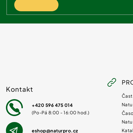
PŘIHLÁSIT SE
PR
Kontakt
Čast
Natu
+420 596 475 014
Časo
Natu
Kata
eshop
@
naturpro.cz