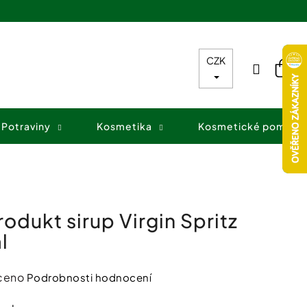
CZK
Přihláš
Nák
koš
Potraviny
Kosmetika
Kosmetické pomůck
odukt sirup Virgin Spritz
l
ceno
Podrobnosti hodnocení