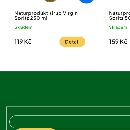
Naturprodukt sirup Virgin
Naturpro
Spritz 250 ml
Spritz 5
Skladem
Skladem
119 Kč
159 Kč
Detail
Z
á
p
a
t
í