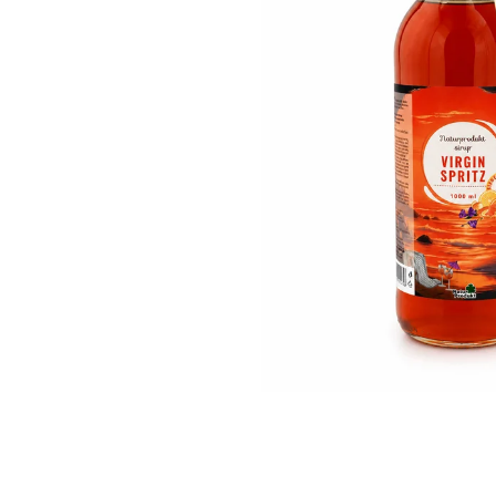
IQ MAG KŘEČE FORTE - SILNĚJŠÍ
ÚLEVA OD KŘEČÍ 60 TBL
154 Kč
Původně:
221 Kč