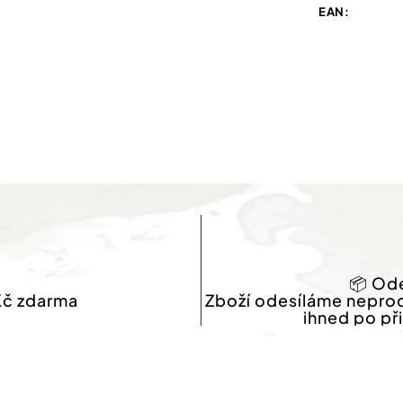
EAN
:
📦 Ode
Kč zdarma
Zboží odesíláme nepro
ihned po př