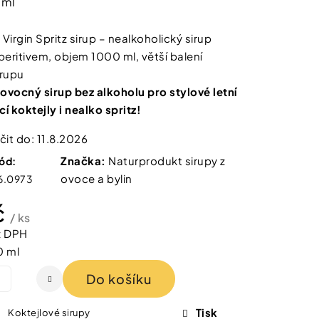
 ml
 IZOFET SLIM
TY 2+1 ZDARMA
irgin Spritz sirup – nealkoholický sirup
peritivem, objem 1000 ml, větší balení
irupu
vocný sirup bez alkoholu pro stylové letní
í koktejly i nealko spritz!
it do:
11.8.2026
Značka:
Naturprodukt sirupy z
ód:
ovoce a bylin
6.0973
č
/ ks
z DPH
0 ml
Do košíku
Tisk
Koktejlové sirupy