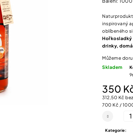
Balení: 1000
SHEFOOT VYŽIVUJÍCÍ A HYDRATAČNÍ
NATURPRODUKT
produktu
PONOŽKY S BAM. MÁSLEM 1 PÁR
ŠUMIVÉ TABLE
je
211 Kč
188 Kč
Naturprodukt V
0,0
inspirovaný a
z
oblíbeného s
5
Hořkosladký o
hvězdiček.
drinky, domác
Můžeme doruč
Skladem
K
9
350 K
312,50 Kč be
Měrná
700 Kč / 100
cena:
Kategorie
: