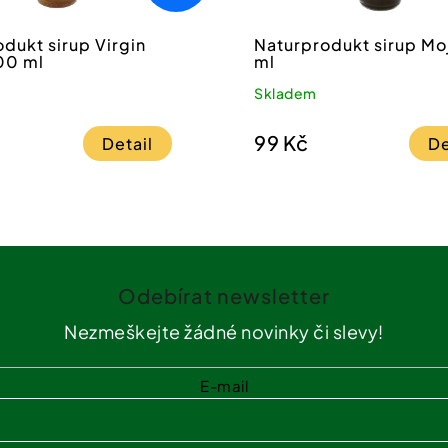
dukt sirup Virgin
Naturprodukt sirup Mo
*Slevový kód lze uplatit při 
00 ml
ml
Odesláním formuláře souhlas
Skladem
osobních
údajů
.
99 Kč
Detail
De
Odebírat newsletter
Nezmeškejte žádné novinky či slevy!
E-mail