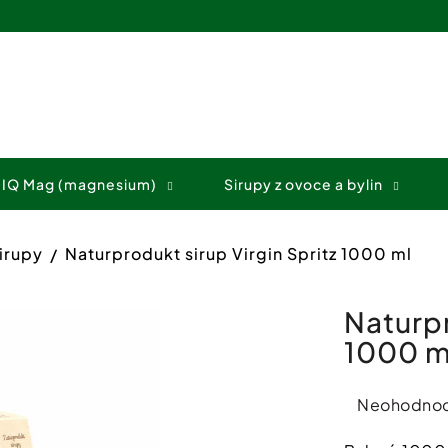
Co potřebujete najít?
 IQ Mag (magnesium)
Sirupy z ovoce a bylin
HLEDAT
irupy
Naturprodukt sirup Virgin Spritz 1000 ml
Doporučujeme
Naturpr
1000 m
Průměrné
Neohodno
hodnocení