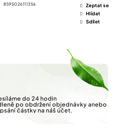
8595026111356
Zeptat se
Hlídat
Sdílet
síláme do 24 hodin
dleně po obdržení objednávky anebo
ipsání částky na náš účet.