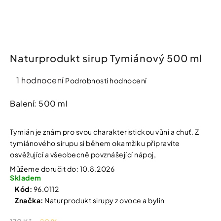
í
t
Kosmetika
?
Kosmetické
pomůcky
Naturprodukt sirup Tymiánový 500 ml
HLEDAT
Průměrné
Zdravotnické
1 hodnocení
Podrobnosti hodnocení
prostředky
hodnocení
produktu
Balení: 500 ml
je
Péče
D
o
5,0
o
děti
Tymián je znám pro svou charakteristickou vůni a chuť. Z
p
z
tymiánového sirupu si během okamžiku připravíte
o
5
r
osvěžující a všeobecně povznášející nápoj,
hvězdiček.
Domácnost
u
Můžeme doručit do:
10.8.2026
č
Skladem
u
Pro
Kód:
96.0112
j
koho
Značka:
Naturprodukt sirupy z ovoce a bylin
e
m
e