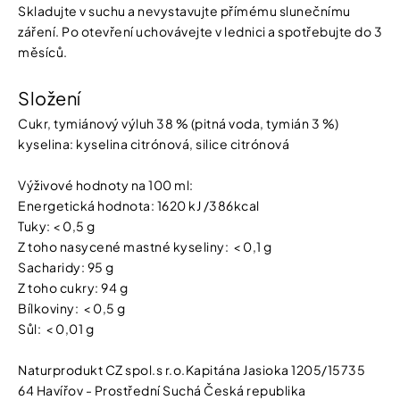
Skladujte v suchu a nevystavujte přímému slunečnímu
záření. Po otevření uchovávejte v lednici a spotřebujte do 3
měsíců.
Složení
Cukr, tymiánový výluh 38 % (pitná voda, tymián 3 %)
kyselina: kyselina citrónová, silice citrónová
Výživové hodnoty na 100 ml:
Energetická hodnota: 1620 kJ /386kcal
Tuky: < 0,5 g
Z toho nasycené mastné kyseliny: < 0,1 g
Sacharidy: 95 g
Z toho cukry: 94 g
Bílkoviny: < 0,5 g
Sůl: < 0,01 g
Naturprodukt CZ spol.s r.o.Kapitána Jasioka 1205/15735
64 Havířov - Prostřední Suchá Česká republika