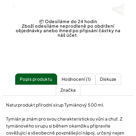
📦 Odesíláme do 24 hodin
Zboží odesíláme neprodleně po obdržení
objednávky anebo ihned po připsání částky na
náš účet.
Popis
Hodnocení (1)
Diskuze
Značka
Naturprodukt přírodní sirup Tymiánový 500 ml.
Tymián je znám pro svou charakteristickou vůni a chuť. Z
tymiánového sirupu si během okamžiku připravíte
osvěžující a všeobecně povznášející nápoj, určený nejen