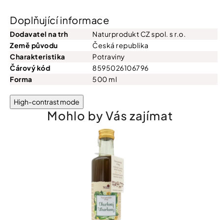
Doplňující informace
Dodavatel na trh
Naturprodukt CZ spol. s r.o.
Země původu
Česká republika
Charakteristika
Potraviny
Čárový kód
8595026106796
Forma
500 ml
High-contrast mode
Mohlo by Vás zajímat