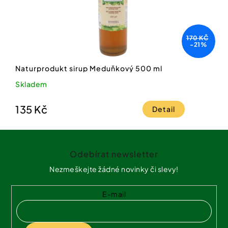
170 KČ
-21%
Naturprodukt sirup Meduňkový 500 ml
Skladem
135 Kč
Detail
Z
á
Odebírat newsletter
p
a
Nezmeškejte žádné novinky či slevy!
t
í
E-mail