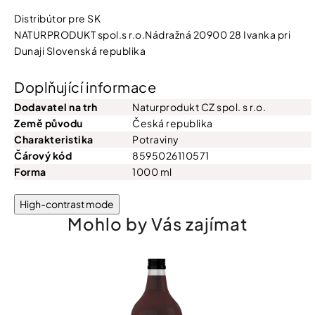
Distribútor pre SK
NATURPRODUKT spol.s r.o.Nádražná 20900 28 Ivanka pri
Dunaji Slovenská republika
Doplňující informace
Dodavatel na trh
Naturprodukt CZ spol. s r.o.
Země původu
Česká republika
Charakteristika
Potraviny
Čárový kód
8595026110571
Forma
1000 ml
High-contrast mode
Mohlo by Vás zajímat