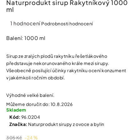
Naturprodukt sirup Rakytníkový 1000
í
ml
t
Kosmetika
?
Průměrné
1 hodnocení
Podrobnosti hodnocení
Kosmetické
hodnocení
pomůcky
produktu
Balení: 1000 ml
je
HLEDAT
Zdravotnické
5,0
prostředky
Sirup ze zralých plodů rakytníku řešetlákového
z
představuje nekorunovaného krále mezi sirupy.
5
Všeobecně posilující účinky rakytníku ocení konzument
hvězdiček.
Péče
D
v jakémkoli ročním období.
o
o
děti
p
o
Výhodné velké balení.
r
Domácnost
u
Můžeme doručit do:
10.8.2026
č
Skladem
u
Kód:
96.0204
Pro
j
Značka:
Naturprodukt sirupy z ovoce a bylin
koho
e
m
305 Kč
–24 %
e