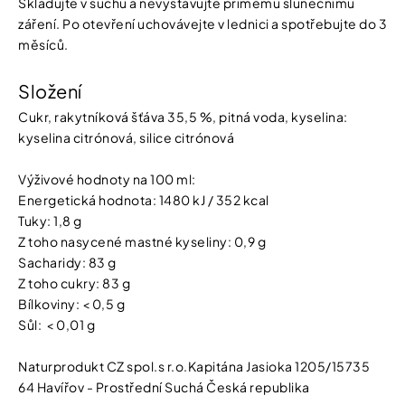
Skladujte v suchu a nevystavujte přímému slunečnímu
záření. Po otevření uchovávejte v lednici a spotřebujte do 3
měsíců.
Složení
Cukr, rakytníková šťáva 35,5 %, pitná voda, kyselina:
kyselina citrónová, silice citrónová
Výživové hodnoty na 100 ml:
Energetická hodnota: 1480 kJ / 352 kcal
Tuky: 1,8 g
Z toho nasycené mastné kyseliny: 0,9 g
Sacharidy: 83 g
Z toho cukry: 83 g
Bílkoviny: < 0,5 g
Sůl: < 0,01 g
Naturprodukt CZ spol.s r.o.Kapitána Jasioka 1205/15735
64 Havířov - Prostřední Suchá Česká republika