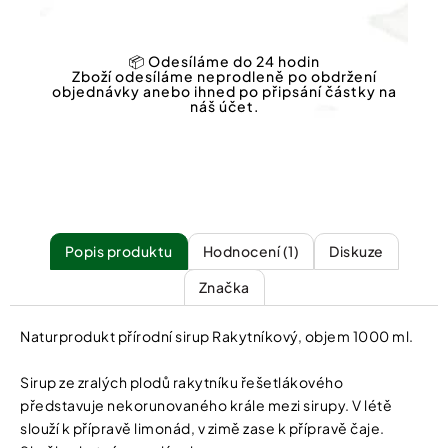
📦 Odesíláme do 24 hodin
Zboží odesíláme neprodleně po obdržení
objednávky anebo ihned po připsání částky na
náš účet.
Popis
Hodnocení (1)
Diskuze
Značka
Naturprodukt přírodní sirup Rakytníkový, objem 1000 ml.
Sirup ze zralých plodů rakytníku řešetlákového
představuje nekorunovaného krále mezi sirupy. V létě
slouží k přípravě limonád, v zimě zase k přípravě čaje.