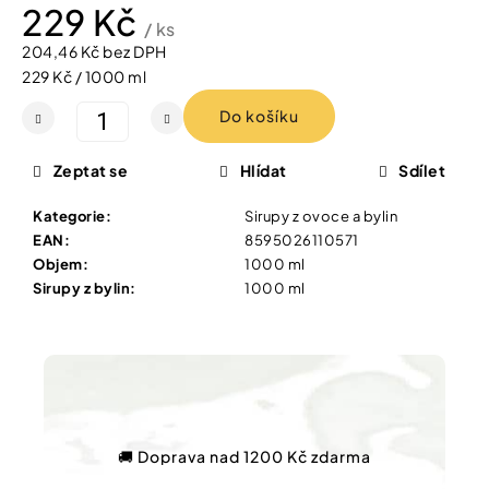
Vybírejte
229 Kč
podle
/ ks
potřeby
204,46 Kč bez DPH
IQ
Měrná
MAG
229 Kč / 1000 ml
KŘEČE
cena:
Vánoce
FORTE
Do košíku
-
SILNĚJŠÍ
Dárkové
ÚLEVA
Zeptat se
Hlídat
Sdílet
poukazy
OD
KŘEČÍ
Značky
Kategorie
:
Sirupy z ovoce a bylin
60
EAN
:
8595026110571
TBL
Objem
:
1000 ml
154
Sirupy z bylin
:
1000 ml
Kč
Původně:
Měna
221
(CZK)
Kč
Přihlášení
🚚 Doprava nad 1200 Kč zdarma