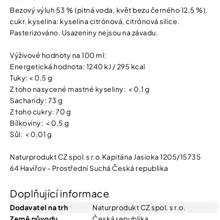
Bezový výluh 53 % (pitná voda, květ bezu černého 12,5 %),
cukr, kyselina: kyselina citrónová, citrónová silice.
Pasterizováno. Usazeniny nejsou na závadu.
Výživové hodnoty na 100 ml:
Energetická hodnota: 1240 kJ / 295 kcal
Tuky: < 0,5 g
Z toho nasycené mastné kyseliny: < 0,1 g
Sacharidy: 73 g
Z toho cukry: 70 g
Bílkoviny: < 0,5 g
Sůl: < 0,01 g
Naturprodukt CZ spol.s r.o.Kapitána Jasioka 1205/15735
64 Havířov - Prostřední Suchá Česká republika
Doplňující informace
Dodavatel na trh
Naturprodukt CZ spol. s r.o.
Země původu
Česká republika