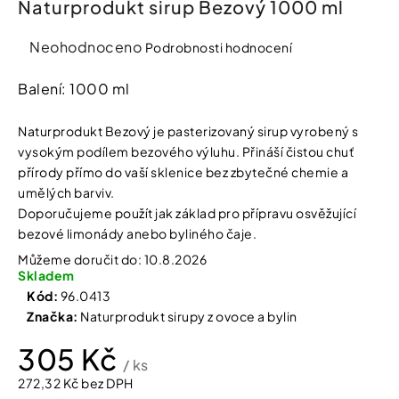
Naturprodukt sirup Bezový 1000 ml
í
t
Kosmetika
?
Průměrné
Neohodnoceno
Podrobnosti hodnocení
hodnocení
Kosmetické
produktu
Balení: 1000 ml
pomůcky
je
0,0
Naturprodukt Bezový je pasterizovaný sirup vyrobený s
HLEDAT
Zdravotnické
z
vysokým podílem bezového výluhu. Přináší čistou chuť
prostředky
5
přírody přímo do vaší sklenice bez zbytečné chemie a
hvězdiček.
umělých barviv.
Péče
D
Doporučujeme použít jak základ pro přípravu osvěžující
o
o
bezové limonády anebo byliného čaje.
děti
p
Můžeme doručit do:
10.8.2026
o
Skladem
r
Domácnost
u
Kód:
96.0413
č
Značka:
Naturprodukt sirupy z ovoce a bylin
u
Pro
j
305 Kč
koho
e
/ ks
m
272,32 Kč bez DPH
e