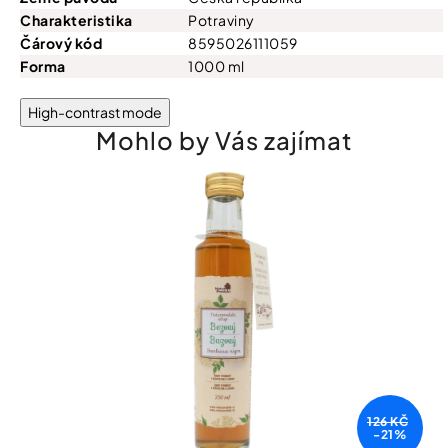
Charakteristika
Potraviny
Čárový kód
8595026111059
Forma
1000 ml
High-contrast mode
Mohlo by Vás zajímat
126 KČ
-21%