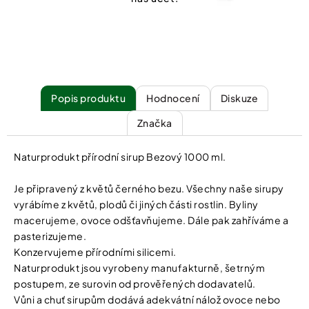
Popis
Hodnocení
Diskuze
Značka
Naturprodukt přírodní sirup Bezový 1000 ml.
Je připravený z květů černého bezu. Všechny naše sirupy
vyrábíme z květů, plodů či jiných části rostlin. Byliny
macerujeme, ovoce odšťavňujeme. Dále pak zahříváme a
pasterizujeme.
Konzervujeme přírodními silicemi.
Naturprodukt jsou vyrobeny manufakturně, šetrným
postupem, ze surovin od prověřených dodavatelů.
Vůni a chuť sirupům dodává adekvátní nálož ovoce nebo