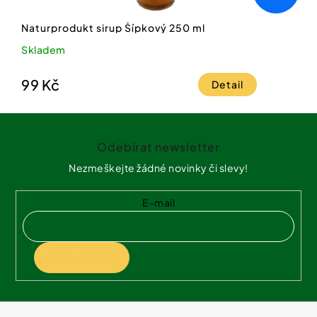
Naturprodukt sirup Šípkový 250 ml
Skladem
99 Kč
Detail
Z
á
Odebírat newsletter
p
a
Nezmeškejte žádné novinky či slevy!
t
í
E-mail
PŘIHLÁSIT SE