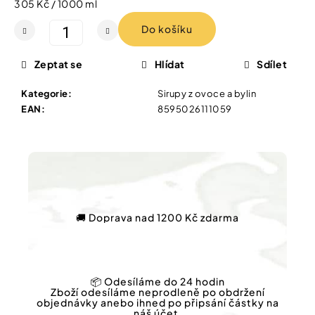
Měrná
305 Kč / 1000 ml
Vybírejte
podle
cena:
potřeby
Do košíku
NATURPRODUKT
ŠVÉDSKÝ
ČAJ
Zeptat se
Hlídat
Sdílet
Vánoce
20
SÁČKŮ
Kategorie
:
Sirupy z ovoce a bylin
Dárkové
79
EAN
:
8595026111059
poukazy
Kč
Původně:
Značky
109
Kč
Měna
(CZK)
🚚 Doprava nad 1200 Kč zdarma
Přihlášení
📦 Odesíláme do 24 hodin
Zboží odesíláme neprodleně po obdržení
objednávky anebo ihned po připsání částky na
náš účet.