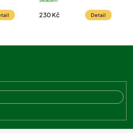
230 Kč
tail
Detail