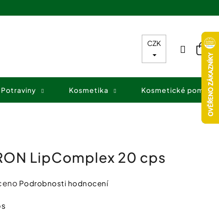
CZK
Přihláš
Nák
koš
Potraviny
Kosmetika
Kosmetické pomůck
ON LipComplex 20 cps
ceno
Podrobnosti hodnocení
ps