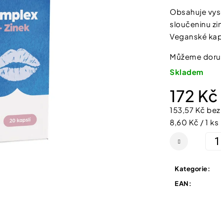
SHEFOOT VYŽIVUJÍCÍ A HYDRATAČNÍ
NATURPRODUKT
PONOŽKY S BAM. MÁSLEM 1 PÁR
ŠUMIVÉ TABLE
Obsahuje vys
0,0
211 Kč
188 Kč
sloučeninu zi
z
Veganské kap
5
hvězdiček.
Můžeme doruč
Skladem
172 Kč
153,57 Kč be
Měrná
8,60 Kč / 1 ks
cena:
Kategorie
:
EAN
: