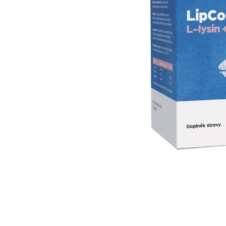
IQ MAG KŘEČE FORTE - SILNĚJŠÍ
ÚLEVA OD KŘEČÍ 60 TBL
154 Kč
Původně:
221 Kč