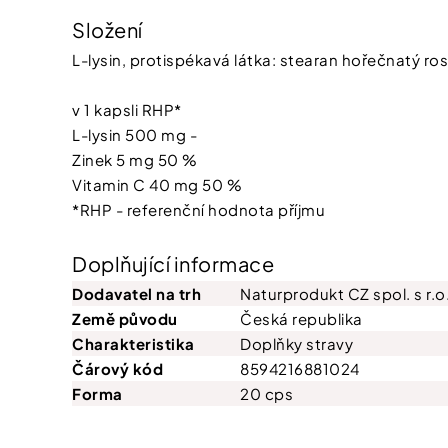
Složení
L-lysin, protispékavá látka: stearan hořečnatý r
v 1 kapsli RHP*
L-lysin 500 mg -
Zinek 5 mg 50 %
Vitamin C 40 mg 50 %
*RHP - referenční hodnota příjmu
Doplňující informace
Dodavatel na trh
Naturprodukt CZ spol. s r.o
Země původu
Česká republika
Charakteristika
Doplňky stravy
Čárový kód
8594216881024
Forma
20 cps