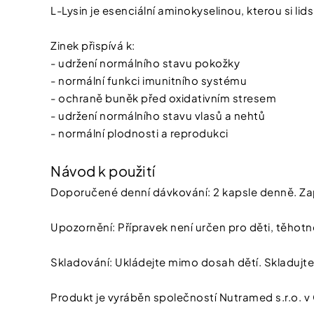
L-Lysin je esenciální aminokyselinou, kterou si li
Zinek přispívá k:
- udržení normálního stavu pokožky
- normální funkci imunitního systému
- ochraně buněk před oxidativním stresem
- udržení normálního stavu vlasů a nehtů
- normální plodnosti a reprodukci
Návod k použití
Doporučené denní dávkování: 2 kapsle denně. Za
Upozornění: Přípravek není určen pro děti, těhotné
Skladování: Ukládejte mimo dosah dětí. Skladujte 
Produkt je vyráběn společností Nutramed s.r.o. v