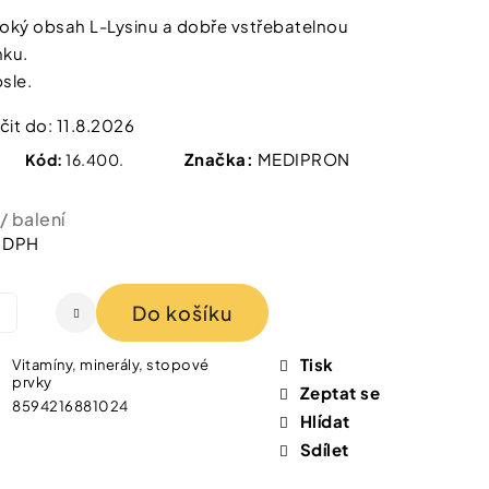
 IZOFET SLIM
TY 2+1 ZDARMA
oký obsah L-Lysinu a dobře vstřebatelnou
nku.
sle.
it do:
11.8.2026
Značka:
MEDIPRON
Kód:
16.400.
/ balení
z DPH
Do košíku
Tisk
Vitamíny, minerály, stopové
prvky
Zeptat se
8594216881024
Hlídat
Sdílet