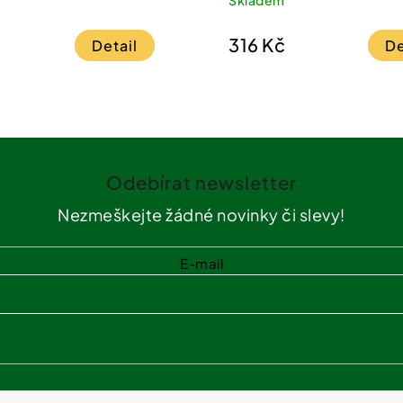
316 Kč
Detail
De
Odebírat newsletter
Nezmeškejte žádné novinky či slevy!
E-mail