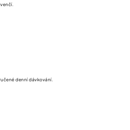
zvenčí.
ručené denní dávkování.