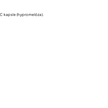
MC kapsle (hypromelóza).
kat
Kč*
na
p?
newsletteru
e, tím lepší nabídky