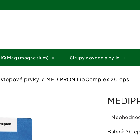
Co potřebujete najít?
 IQ Mag (magnesium)
Sirupy z ovoce a bylin
HLEDAT
, stopové prvky
MEDIPRON LipComplex 20 cps
Doporučujeme
MEDIPR
Průměrné
Neohodno
hodnocení
Balení: 20 c
produktu
je