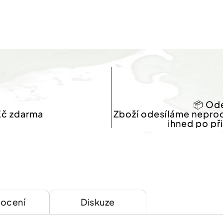
📦 Ode
Kč zdarma
Zboží odesíláme nepro
ihned po př
ocení
Diskuze