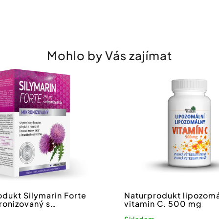
Mohlo by Vás zajímat
dukt Silymarin Forte
Naturprodukt lipozomá
ronizovaný s
vitamin C. 500 mg
em D
Skladem