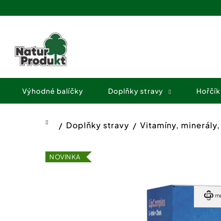
K
Přejít
o
na
Zpět
Zpět
obsah
š
do
do
í
obchodu
obchodu
k
Výhodné balíčky
Doplňky stravy
Hořčík
Doplňky stravy
Vitamíny, minerály
Domů
NOVINKA