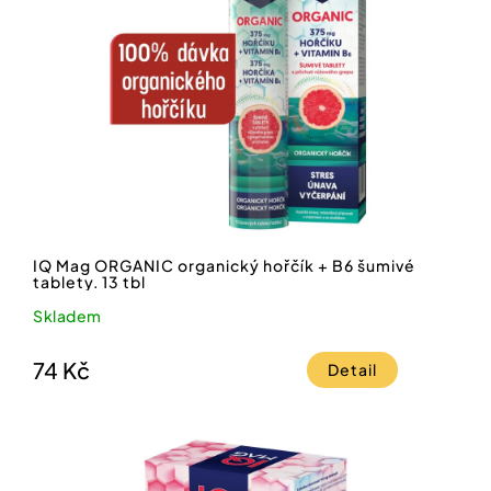
IQ Mag ORGANIC organický hořčík + B6 šumivé
tablety. 13 tbl
Skladem
74 Kč
Detail