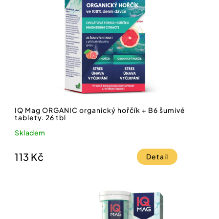
IQ Mag ORGANIC organický hořčík + B6 šumivé
tablety. 26 tbl
Skladem
113 Kč
Detail