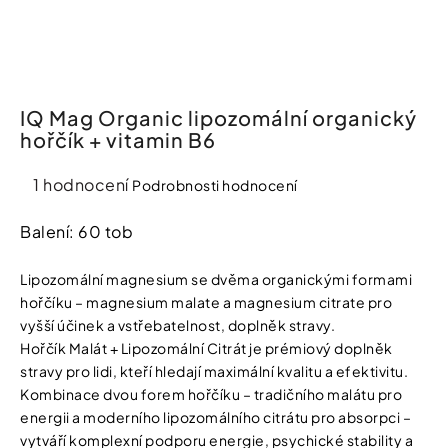
í
t
Kosmetika
?
Kosmetické
pomůcky
IQ Mag Organic lipozomální organický
hořčík + vitamin B6
HLEDAT
Zdravotnické
prostředky
Průměrné
1 hodnocení
Podrobnosti hodnocení
hodnocení
produktu
Balení: 60 tob
Péče
D
je
o
o
děti
5,0
p
Lipozomální magnesium se dvěma organickými formami
o
z
hořčíku – magnesium malate a magnesium citrate pro
r
5
Domácnost
vyšší účinek a vstřebatelnost, doplněk stravy.
u
hvězdiček.
Hořčík Malát + Lipozomální Citrát je prémiový doplněk
č
u
stravy pro lidi, kteří hledají maximální kvalitu a efektivitu.
Pro
j
Kombinace dvou forem hořčíku – tradičního malátu pro
koho
e
energii a moderního lipozomálního citrátu pro absorpci –
m
vytváří komplexní podporu energie, psychické stability a
e