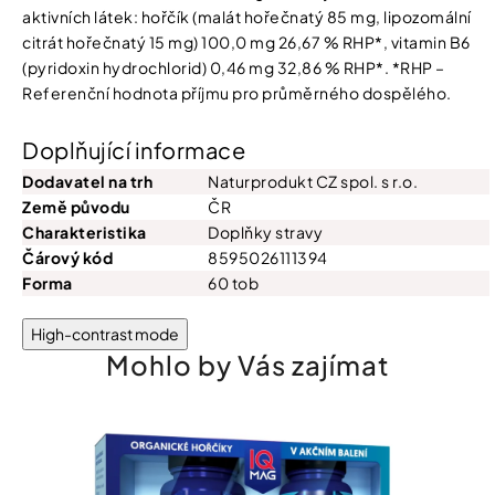
aktivních látek: hořčík (malát hořečnatý 85 mg, lipozomální
citrát hořečnatý 15 mg) 100,0 mg 26,67 % RHP*, vitamin B6
(pyridoxin hydrochlorid) 0,46 mg 32,86 % RHP*. *RHP –
Referenční hodnota příjmu pro průměrného dospělého.
Doplňující informace
Dodavatel na trh
Naturprodukt CZ spol. s r.o.
Země původu
ČR
Charakteristika
Doplňky stravy
Čárový kód
8595026111394
Forma
60 tob
High-contrast mode
Mohlo by Vás zajímat