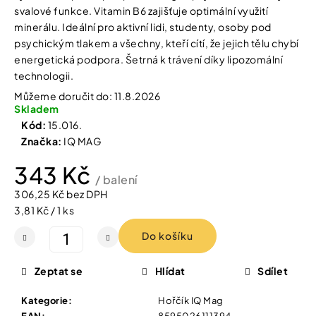
Vybírejte
svalové funkce. Vitamin B6 zajišťuje optimální využití
podle
minerálu. Ideální pro aktivní lidi, studenty, osoby pod
potřeby
NATURPRODUKT
psychickým tlakem a všechny, kteří cítí, že jejich tělu chybí
IZOFET
energetická podpora. Šetrná k trávení díky lipozomální
SLIM
Vánoce
ŠUMIVÉ
technologii.
TABLETY
Můžeme doručit do:
11.8.2026
2+1
Dárkové
Skladem
ZDARMA
poukazy
Kód:
15.016.
188
Značky
Kč
Značka:
IQ MAG
343 Kč
/ balení
306,25 Kč bez DPH
Měna
Měrná
3,81 Kč / 1 ks
(CZK)
cena:
Do košíku
Přihlášení
Zeptat se
Hlídat
Sdílet
Kategorie
:
Hořčík IQ Mag