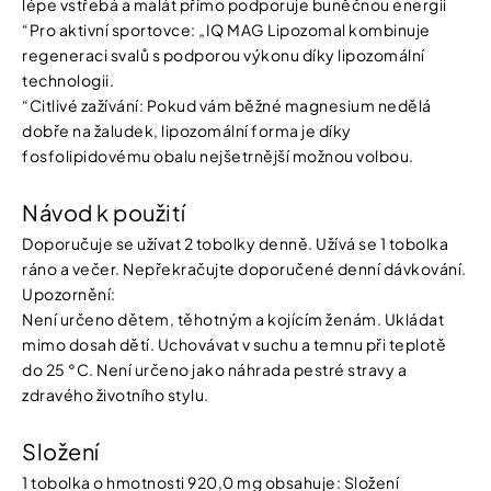
lépe vstřebá a malát přímo podporuje buněčnou energii
“Pro aktivní sportovce: „IQ MAG Lipozomal kombinuje
regeneraci svalů s podporou výkonu díky lipozomální
technologii.
“Citlivé zažívání: Pokud vám běžné magnesium nedělá
dobře na žaludek, lipozomální forma je díky
fosfolipidovému obalu nejšetrnější možnou volbou.
Návod k použití
Doporučuje se užívat 2 tobolky denně. Užívá se 1 tobolka
ráno a večer. Nepřekračujte doporučené denní dávkování.
Upozornění:
Není určeno dětem, těhotným a kojícím ženám. Ukládat
mimo dosah dětí. Uchovávat v suchu a temnu při teplotě
do 25 °C. Není určeno jako náhrada pestré stravy a
zdravého životního stylu.
Složení
1 tobolka o hmotnosti 920,0 mg obsahuje: Složení