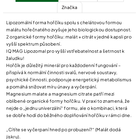
Značka
Lipozomální forma hořčíku spolu s chelátovou formou
malátu hořečnatého zvyšuje jeho biologickou dostupnost.
2 organické formy hořčíku: malát + citrát v jedné kapsli pro
vyšší spektrum působení.
IQ MAG Lipozomal pro vyšší vstřebatelnost a šetrnost k
žaludku!
Hořčík je důležitý minerál pro každodenní fungování –
přispívá k normální činnosti svalů, nervové soustavy,
psychické činnosti, podporuje energetický metabolismus
a pomáhá snižovat míru únavy a vyčerpání.
Magnesium malate a magnesium citrate patří mezi
oblíbené organické formy hořčíku. V praxi to znamená, že
nejde o „jednu univerzální“ formu, ale o kombinaci, která
se dobře hodí do běžného doplňování hořčíku v rámci dne.
„Cítíte se vyčerpaní hned po probuzení?“ (Malát dodá
jiskru).