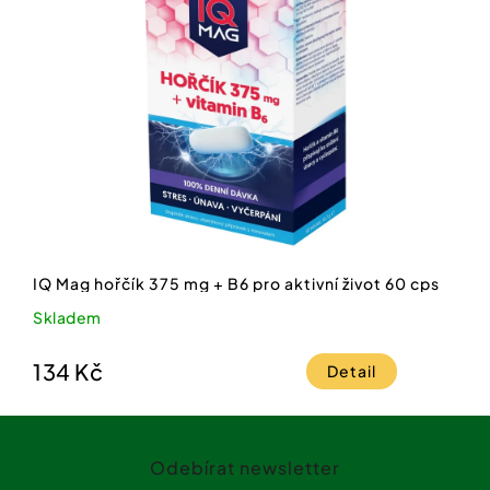
IQ Mag hořčík 375 mg + B6 pro aktivní život 60 cps
Skladem
134 Kč
Detail
Z
á
Odebírat newsletter
p