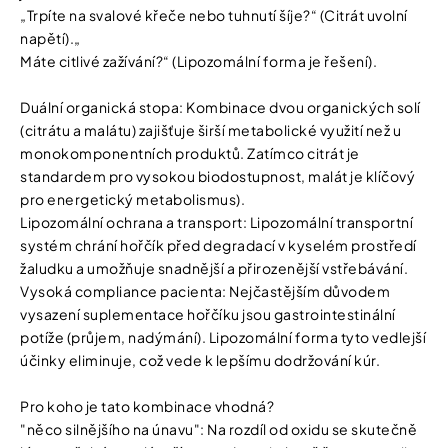
„Trpíte na svalové křeče nebo tuhnutí šíje?“ (Citrát uvolní
napětí).„
Máte citlivé zažívání?“ (Lipozomální forma je řešení).
Duální organická stopa: Kombinace dvou organických solí
(citrátu a malátu) zajišťuje širší metabolické využití než u
monokomponentních produktů. Zatímco citrát je
standardem pro vysokou biodostupnost, malát je klíčový
pro energetický metabolismus).
Lipozomální ochrana a transport: Lipozomální transportní
systém chrání hořčík před degradací v kyselém prostředí
žaludku a umožňuje snadnější a přirozenější vstřebávání.
Vysoká compliance pacienta: Nejčastějším důvodem
vysazení suplementace hořčíku jsou gastrointestinální
potíže (průjem, nadýmání). Lipozomální forma tyto vedlejší
účinky eliminuje, což vede k lepšímu dodržování kúr.
Pro koho je tato kombinace vhodná?
"něco silnějšího na únavu": Na rozdíl od oxidu se skutečně