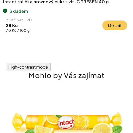
Intact rolička hroznový cukr s vit. C TŘEŠEŇ 40 g
Skladem
25 Kč bez DPH
28 Kč
Detail
Měrná
70 Kč / 100 g
cena:
High-contrast mode
Mohlo by Vás zajímat