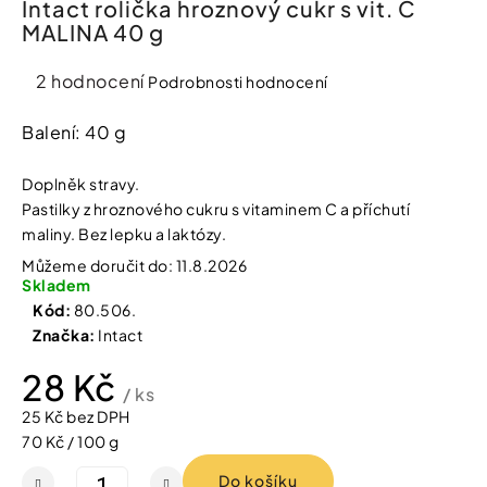
Intact rolička hroznový cukr s vit. C
í
MALINA 40 g
t
Kosmetika
?
Průměrné
2 hodnocení
Podrobnosti hodnocení
Kosmetické
hodnocení
pomůcky
produktu
Balení: 40 g
je
HLEDAT
Zdravotnické
5,0
Doplněk stravy.
prostředky
z
Pastilky z hroznového cukru s vitaminem C a příchutí
5
maliny. Bez lepku a laktózy.
hvězdiček.
Péče
D
Můžeme doručit do:
11.8.2026
o
o
Skladem
děti
p
Kód:
80.506.
o
Značka:
Intact
r
Domácnost
u
28 Kč
č
/ ks
u
Pro
25 Kč bez DPH
j
koho
Měrná
70 Kč / 100 g
e
m
cena:
Do košíku
e