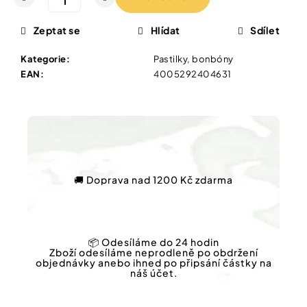
Vybírejte
podle
potřeby
Zeptat se
Hlídat
Sdílet
IQ
MAG
KŘEČE
Kategorie
:
Pastilky, bonbóny
Vánoce
FORTE
EAN
:
4005292404631
-
SILNĚJŠÍ
Dárkové
ÚLEVA
poukazy
OD
KŘEČÍ
Značky
60
TBL
154
🚚 Doprava nad 1200 Kč zdarma
Kč
Původně:
Měna
221
(CZK)
Kč
📦 Odesíláme do 24 hodin
Přihlášení
Zboží odesíláme neprodleně po obdržení
objednávky anebo ihned po připsání částky na
náš účet.