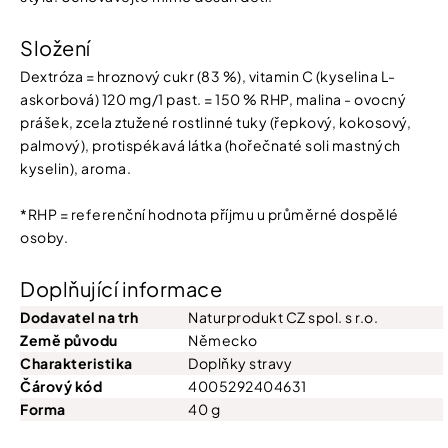
Složení
Dextróza = hroznový cukr (83 %), vitamin C (kyselina L-
askorbová) 120 mg/1 past. = 150 % RHP, malina - ovocný
prášek, zcela ztužené rostlinné tuky (řepkový, kokosový,
palmový), protispékavá látka (hořečnaté soli mastných
kyselin), aroma.
*RHP = referenční hodnota příjmu u průměrné dospělé
osoby.
Doplňující informace
Dodavatel na trh
Naturprodukt CZ spol. s r.o.
Země původu
Německo
Charakteristika
Doplňky stravy
Čárový kód
4005292404631
Forma
40 g