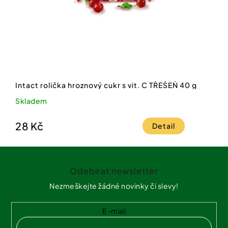
Intact rolička hroznový cukr s vit. C TŘEŠEŇ 40 g
Skladem
28 Kč
Detail
Z
á
Odebírat newsletter
p
a
Nezmeškejte žádné novinky či slevy!
t
í
E-mail