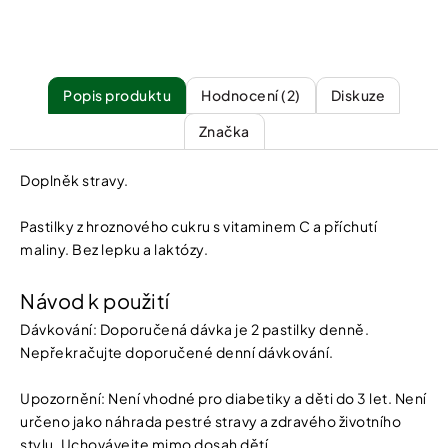
Popis
Hodnocení (2)
Diskuze
Značka
Doplněk stravy.
Pastilky z hroznového cukru s vitaminem C a příchutí
maliny. Bez lepku a laktózy.
Návod k použití
Dávkování: Doporučená dávka je 2 pastilky denně.
Nepřekračujte doporučené denní dávkování.
Upozornění: Není vhodné pro diabetiky a děti do 3 let. Není
určeno jako náhrada pestré stravy a zdravého životního
stylu. Uchovávejte mimo dosah dětí.