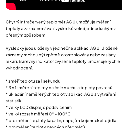
Chytrý infračervený teploměr AGU umožňuje měření
teploty a zaznamenávání výsledků velmi jednoduchým a
přesným způsobem.
Výsledky jsou uloženy v jedinečné aplikaci AGU. Uložené
záznamy mohou být zpětně zkontrolovány nebo zaslány
lékaři. Barevný indikátor zvýšené teploty umožňuje rychlé
vyhodnocení.
* změří teplotu za 1 sekundu
* 3 v 1: měření teploty na čele v uchu a teploty povrchů
* ukládání naměřených teplot v aplikaci AGU a vytváření
statistik
* velký LCD displej s podsvícením
* velký rozsah měření 0° - 100°C
* pro měření teploty kapalin, nápojů a kojeneckého jídla
* pro měření teploty pevných předmětů