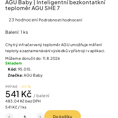
AGU Baby | Inteligentní bezkontatkní
í
teploměr AGU SHE 7
t
Kosmetika
?
Průměrné
23 hodnocení
Podrobnosti hodnocení
Kosmetické
hodnocení
pomůcky
produktu
Balení: 1 ks
je
HLEDAT
Zdravotnické
4,1
Chytrý infračervený teploměr AGU umožňuje měření
prostředky
z
teploty a zaznamenávání výsledků v přístroji i v aplikaci.
5
Můžeme doručit do:
11.8.2026
hvězdiček.
Péče
D
Skladem
o
o
Kód:
95.015.
děti
p
Značka:
AGU Baby
o
r
Domácnost
997 Kč
–45 %
u
541 Kč
č
/ balení
u
Pro
483,04 Kč bez DPH
j
koho
Měrná
541 Kč / 1 ks
e
m
cena:
Do košíku
e