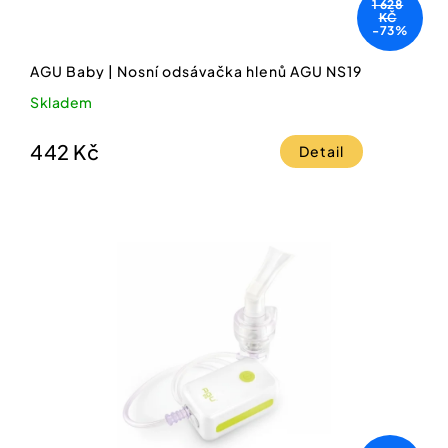
1 628
KČ
-73%
AGU Baby | Nosní odsávačka hlenů AGU NS19
Skladem
442 Kč
Detail