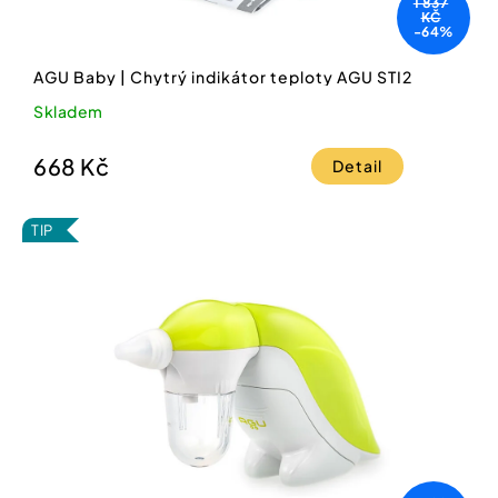
1 837
KČ
-64%
AGU Baby | Chytrý indikátor teploty AGU STI2
Skladem
668 Kč
Detail
TIP