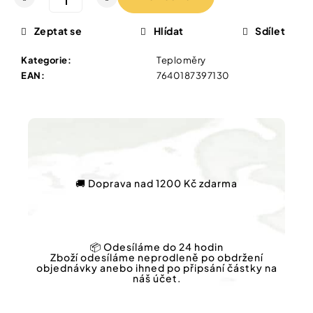
Vybírejte
podle
potřeby
Zeptat se
Hlídat
Sdílet
IQ
MAG
KŘEČE
Kategorie
:
Teploměry
Vánoce
FORTE
EAN
:
7640187397130
-
SILNĚJŠÍ
Dárkové
ÚLEVA
poukazy
OD
KŘEČÍ
Značky
60
TBL
154
🚚 Doprava nad 1200 Kč zdarma
Kč
Původně:
Měna
221
(CZK)
Kč
📦 Odesíláme do 24 hodin
Přihlášení
Zboží odesíláme neprodleně po obdržení
objednávky anebo ihned po připsání částky na
náš účet.