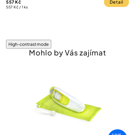
557 Kč
Detail
Měrná
557 Kč / 1 ks
cena:
High-contrast mode
Mohlo by Vás zajímat