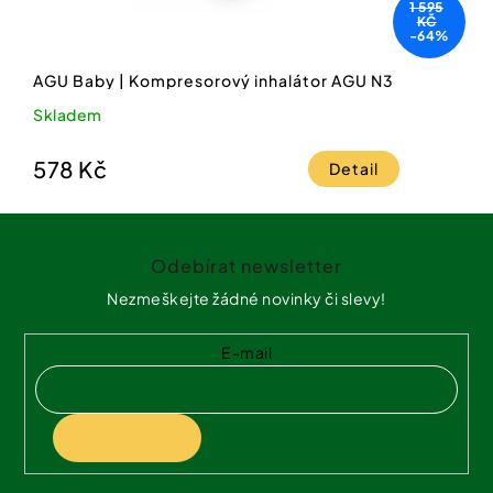
1 595
KČ
-64%
AGU Baby | Kompresorový inhalátor AGU N3
Skladem
578 Kč
Detail
Z
á
Odebírat newsletter
p
a
Nezmeškejte žádné novinky či slevy!
t
í
E-mail
PŘIHLÁSIT SE