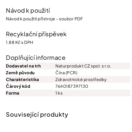
Návod k použití
Návod k použití přístroje - soubor PDF
Recyklační příspěvek
1.88 Kč s DPH
Doplňující informace
Dodavatel na trh
Naturprodukt CZ spol. s r.o.
Země původu
Čína (PCR)
Charakteristika
Zdravotnické prostředky
Čárový kód
7640187397130
Forma
1 ks