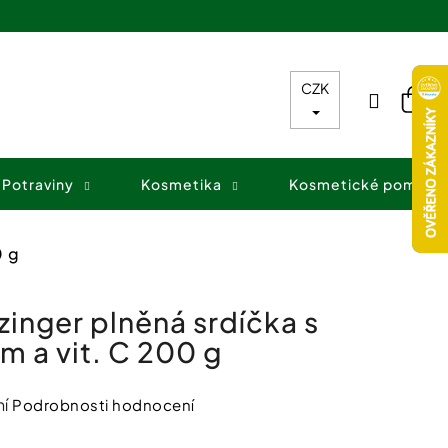
CZK
Přihláš
Nák
koš
Potraviny
Kosmetika
Kosmetické pomůck
0 g
inger plněná srdíčka s
m a vit. C 200 g
í
Podrobnosti hodnocení