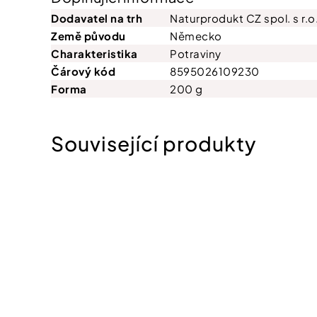
Dodavatel na trh
Naturprodukt CZ spol. s r.o
Země původu
Německo
Charakteristika
Potraviny
Čárový kód
8595026109230
Forma
200 g