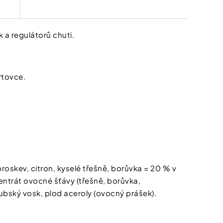
k a regulátorů chuti.
rtovce.
 broskev, citron, kyselé třešně, borůvka = 20 % v
ncentrát ovocné šťávy (třešně, borůvka,
rnaubský vosk, plod aceroly (ovocný prášek).