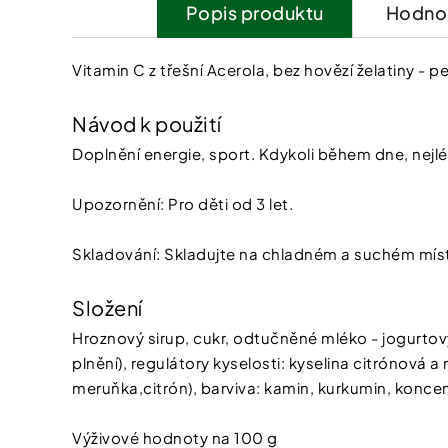
Popis
Hodnoc
Vitamin C z třešní Acerola, bez hovězí želatiny - p
Návod k použití
Doplnění energie, sport. Kdykoli během dne, nejlé
Upozornění: Pro děti od 3 let.
Skladování: Skladujte na chladném a suchém mís
Složení
Hroznový sirup, cukr, odtučněné mléko - jogurtový p
plnění), regulátory kyselosti: kyselina citrónová 
meruňka,citrón), barviva: kamin, kurkumin, koncentrá
Výživové hodnoty na 100 g