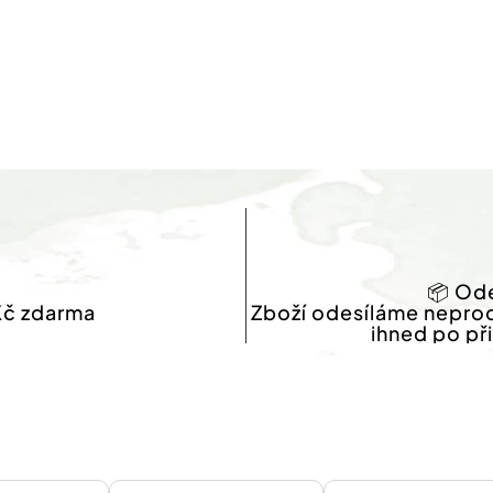
📦 Ode
Kč zdarma
Zboží odesíláme nepro
ihned po př