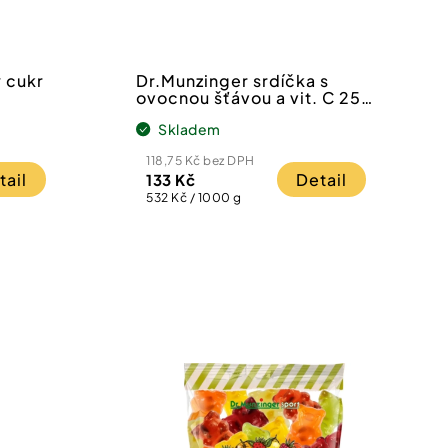
ý cukr
Dr.Munzinger srdíčka s
ovocnou šťávou a vit. C 250
g
Skladem
118,75 Kč bez DPH
tail
Detail
133 Kč
Měrná
532 Kč / 1000 g
cena: