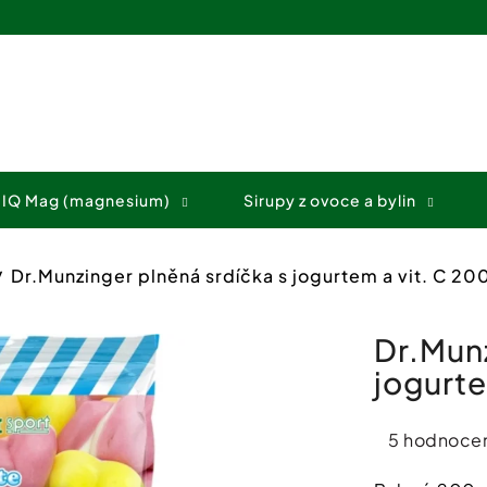
Co potřebujete najít?
 IQ Mag (magnesium)
Sirupy z ovoce a bylin
HLEDAT
Dr.Munzinger plněná srdíčka s jogurtem a vit. C 20
Doporučujeme
Dr.Munz
jogurte
Průměrné
5 hodnocen
hodnocení