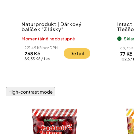
Naturprodukt | Dárkový
Intact
balíček "Z lásky"
Třešňo
Momentálně nedostupné
Skl
221,49 Kč bez DPH
68,75 
Detail
268 Kč
77 Kč
Měrná
89,33 Kč / 1 ks
Měrná
102,67 
cena:
cena:
High-contrast mode