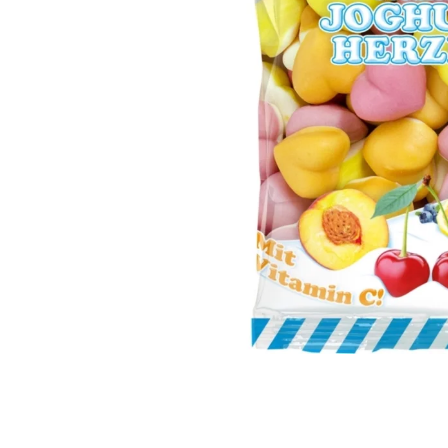
IQ MAG KŘEČE FORTE - SILNĚJŠÍ
ÚLEVA OD KŘEČÍ 60 TBL
154 Kč
Původně:
221 Kč