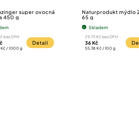
zinger super ovocná
Naturprodukt mýdlo Z
a 450 g
65 g
adem
Skladem
Kč bez DPH
29,75 Kč bez DPH
Detail
De
č
36 Kč
Měrná
Kč / 1000 g
55,38 Kč / 100 g
cena: