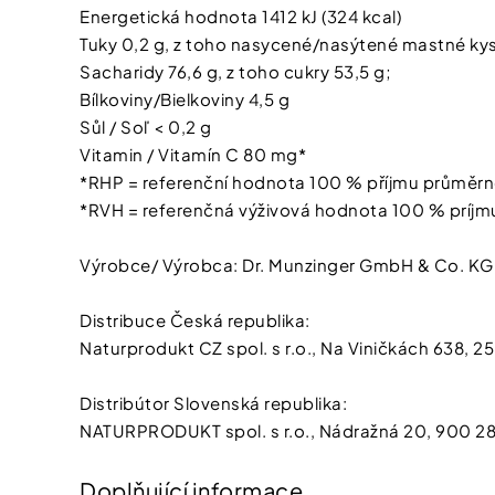
Energetická hodnota 1412 kJ (324 kcal)
Tuky 0,2 g, z toho nasycené/nasýtené mastné kyse
Sacharidy 76,6 g, z toho cukry 53,5 g;
Bílkoviny/Bielkoviny 4,5 g
Sůl / Soľ < 0,2 g
Vitamin / Vitamín C 80 mg*
*RHP = referenční hodnota 100 % příjmu průměr
*RVH = referenčná výživová hodnota 100 % príj
Výrobce/ Výrobca: Dr. Munzinger GmbH & Co. KG,
Distribuce Česká republika:
Naturprodukt CZ spol. s r.o., Na Viničkách 638, 
Distribútor Slovenská republika:
NATURPRODUKT spol. s r.o., Nádražná 20, 900 28 
Doplňující informace