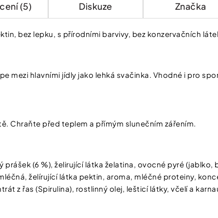
ení (5)
Diskuze
Značka
ektin, bez lepku, s přírodními barvivy, bez konzervačních láte
pe mezi hlavními jídly jako lehká svačinka. Vhodné i pro spo
tě. Chraňte před teplem a přímým slunečním zářením.
rášek (6 %), želirující látka želatina, ovocné pyré (jablko,
a mléčná, želírující látka pektin, aroma, mléčné proteiny, ko
t z řas (Spirulina), rostlinný olej, lešticí látky, včelí a ka