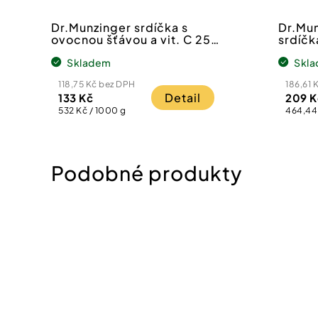
Dr.Munzinger srdíčka s
Dr.Mun
ovocnou šťávou a vit. C 250
srdíčk
g
Skladem
Skl
118,75 Kč bez DPH
186,61 
Detail
133 Kč
209 K
Měrná
Měrná
532 Kč / 1000 g
464,44 
cena:
cena: