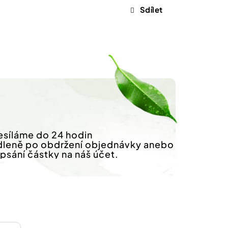
Sdílet
síláme do 24 hodin
dleně po obdržení objednávky anebo
ipsání částky na náš účet.