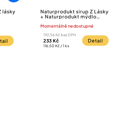
 lásky
Naturprodukt sirup Z Lásky
+ Naturprodukt mýdlo
srdce
Momentálně nedostupné
192,56 Kč bez DPH
Detail
tail
233 Kč
Měrná
116,50 Kč / 1 ks
cena: