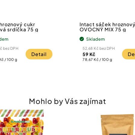
 hroznový cukr
Intact sáček hroznov
vá srdíčka 75 g
OVOCNÝ MIX 75 g
adem
Skladem
Kč bez DPH
52,68 Kč bez DPH
Detail
De
59 Kč
Měrná
Kč / 100 g
78,67 Kč / 100 g
cena:
Mohlo by Vás zajímat