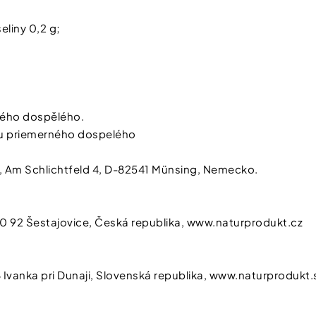
liny 0,2 g;
ného dospělého.
mu priemerného dospelého
Chcete získ
 Am Schlichtfeld 4, D-82541 Münsing, Nemecko.
100 Kč*
na 
nákup?
250 92 Šestajovice, Česká republika, www.naturprodukt.cz
Stačí se přihlásit d
A čím více nám o sobě řeknet
Ivanka pri Dunaji, Slovenská republika, www.naturprodukt.
a výhody od nás dostanete.