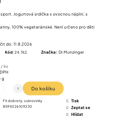
g
 IZOFET SLIM
TY 2+1 ZDARMA
 sport. Jogurtová srdíčka s ovocnou náplní, s
latiny, 100% vegetariánské. Není určeno pro děti
it do:
11.8.2026
Značka:
Dr.Munzinger
Kód:
24.762.
č
/ ks
z DPH
0 g
Do košíku
Tisk
Fit dobroty, cukrovinky
8595026109230
Zeptat se
Hlídat