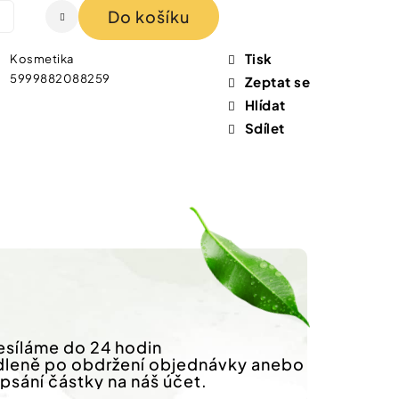
Do košíku
Tisk
Kosmetika
5999882088259
Zeptat se
Hlídat
Sdílet
síláme do 24 hodin
dleně po obdržení objednávky anebo
ipsání částky na náš účet.