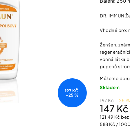
Balení: 250 
SHEFOOT VYŽIVUJÍCÍ A HYDRATAČNÍ
NATURPRODUKT
produktu
PONOŽKY S BAM. MÁSLEM 1 PÁR
ŠUMIVÉ TABLE
je
211 Kč
188 Kč
DR. IMMUN Že
3,8
z
Vhodné pro: n
5
hvězdiček.
Ženšen, známý
regeneračních 
vonná látka b
pupenů stro
Můžeme doruč
Skladem
197 KČ
–25 %
197 Kč
–25 %
147 K
121,49 Kč be
Měrná
588 Kč / 1000