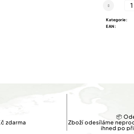
cena:
Kategorie
:
EAN
:
📦 Ode
Kč zdarma
Zboží odesíláme nepro
ihned po př