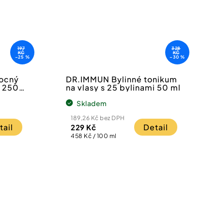
197
328
KČ
KČ
–25 %
–30 %
vocný
DR.IMMUN Bylinné tonikum
i 250
na vlasy s 25 bylinami 50 ml
Skladem
189,26 Kč bez DPH
tail
Detail
229 Kč
Měrná
458 Kč / 100 ml
cena: