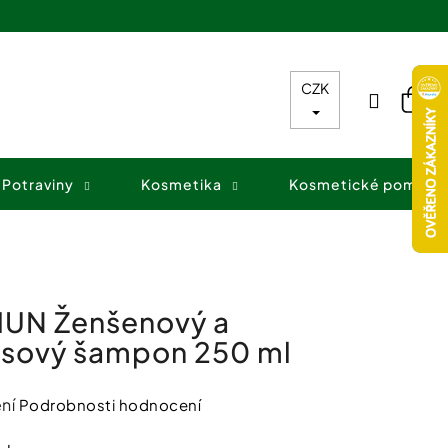
CZK
Přihláš
Nák
koš
Potraviny
Kosmetika
Kosmetické pomůck
UN Ženšenový a
isový šampon 250 ml
ní
Podrobnosti hodnocení