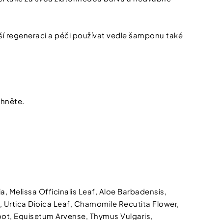
í regeneraci a péči používat vedle šamponu také
chněte.
kat
Kč*
na
p?
newsletteru
e, tím lepší nabídky
, Melissa Officinalis Leaf, Aloe Barbadensis,
, Urtica Dioica Leaf, Chamomile Recutita Flower,
Root, Equisetum Arvense, Thymus Vulgaris,