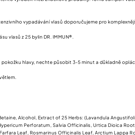
tenzivního vypadávání vlasů doporučujeme pro komplexnějš
ásu vlasů z 25 bylin DR. IMMUN®.
a pokožku hlavy, nechte působit 3-5 minut a důkladně oplá
Chcete zís
větlem.
slevu 100 
první náku
Stačí se přihlásit do 
A čím více nám o sobě řeknet
ine, Alcohol, Extract of 25 Herbs: (Lavandula Angustifolia
a výhody od nás dostanete.
pericum Perforatum, Salvia Officinalis, Urtica Dioica Root
o Farfara Leaf, Rosmarinus Officinalis Leaf, Arctium Lappa 