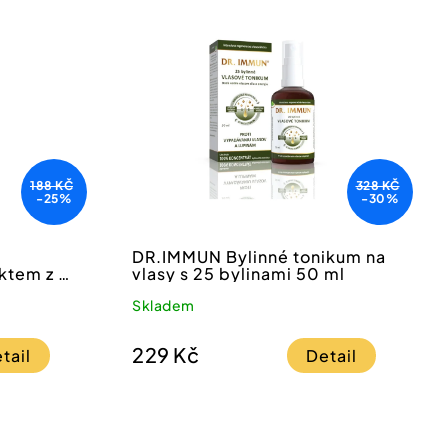
188 KČ
328 KČ
-25%
-30%
DR.IMMUN Bylinné tonikum na
ktem z 9
vlasy s 25 bylinami 50 ml
Skladem
229 Kč
tail
Detail