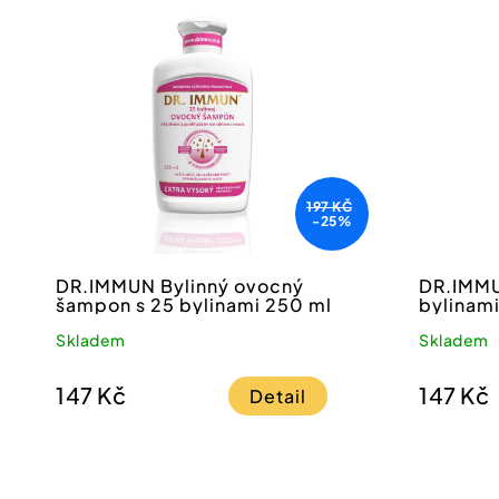
197 KČ
-25%
DR.IMMUN Bylinný ovocný
DR.IMMU
šampon s 25 bylinami 250 ml
bylinami
extrakte
Skladem
Skladem
147 Kč
147 Kč
Detail