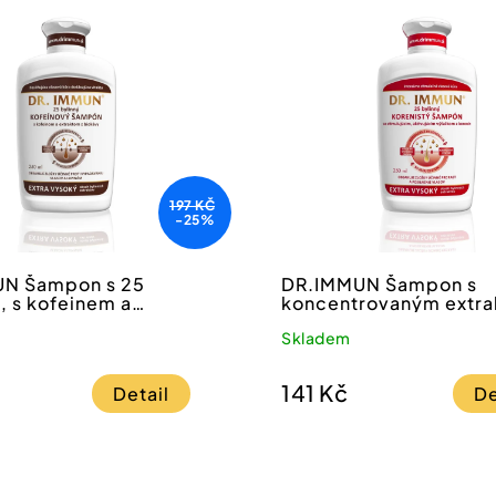
197 KČ
-25%
N Šampon s 25
DR.IMMUN Šampon s
, s kofeinem a
koncentrovaným extra
m z kávy
druhů koření.
Skladem
141 Kč
Detail
De