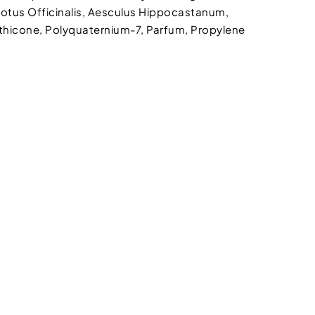
lotus Officinalis, Aesculus Hippocastanum,
thicone, Polyquaternium-7, Parfum, Propylene
tteru
nákupu nad 550 Kč.
íte se
zpracování