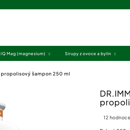
Co potřebujete najít?
 IQ Mag (magnesium)
Sirupy z ovoce a bylin
HLEDAT
 propolisový šampon 250 ml
Doporučujeme
DR.IMM
propol
Průměrné
12 hodnoce
hodnocení