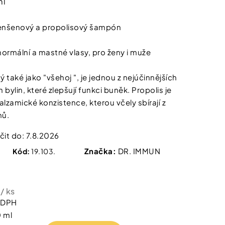
ml
 IZOFET SLIM
TY 2+1 ZDARMA
nšenový a propolisový šampón
ormální a mastné vlasy, pro ženy i muže
 také jako "všehoj ", je jednou z nejúčinnějších
bylin, které zlepšují funkci buněk. Propolis je
alzamické konzistence, kterou včely sbírají z
mů.
it do:
7.8.2026
Značka:
DR. IMMUN
Kód:
19.103.
č
/ ks
z DPH
 ml