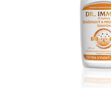
IQ MAG KŘEČE FORTE - SILNĚJŠÍ
ÚLEVA OD KŘEČÍ 60 TBL
154 Kč
Původně:
221 Kč