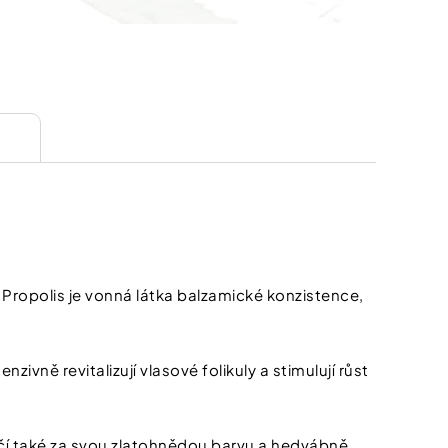
. Propolis je vonná látka balzamické konzistence,
zivně revitalizují vlasové folikuly a stimulují růst
í také za svou zlatohnědou barvu a hedvábně