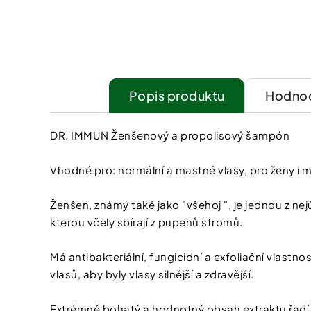
Popis
Hodnoc
DR. IMMUN Ženšenový a propolisový šampón
Vhodné pro: normální a mastné vlasy, pro ženy i 
Ženšen, známý také jako "všehoj ", je jednou z nej
kterou včely sbírají z pupenů stromů.
Má antibakteriální, fungicidní a exfoliační vlastnos
vlasů, aby byly vlasy silnější a zdravější.
Extrémně bohatý a hodnotný obsah extraktu řadí