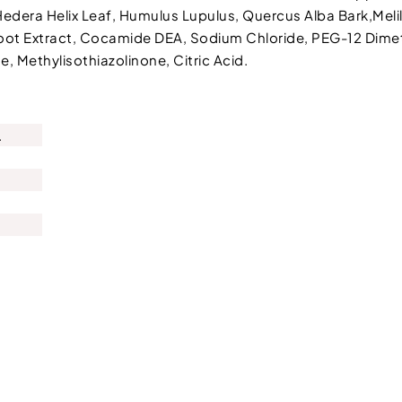
edera Helix Leaf, Humulus Lupulus, Quercus Alba Bark,Meli
Root Extract, Cocamide DEA, Sodium Chloride, PEG-12 Dime
e, Methylisothiazolinone, Citric Acid.
Registrovat se do newsle
.
*Slevový kód lze uplatit při 
Odesláním formuláře souhlas
osobních
údajů
.