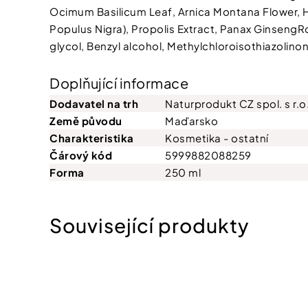
Ocimum Basilicum Leaf, Arnica Montana Flower, H
Populus Nigra), Propolis Extract, Panax Ginseng
glycol, Benzyl alcohol, Methylchloroisothiazolinon
Doplňující informace
Dodavatel na trh
Naturprodukt CZ spol. s r.o
Země původu
Maďarsko
Charakteristika
Kosmetika - ostatní
Čárový kód
5999882088259
Forma
250 ml