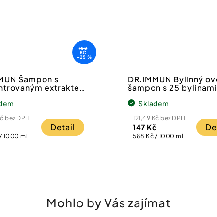
188
KČ
–25 %
MUN Šampon s
DR.IMMUN Bylinný o
ntrovaným extraktem
šampon s 25 bylinam
uhů koření.
ml
adem
Skladem
Kč bez DPH
121,49 Kč bez DPH
Detail
De
č
147 Kč
Měrná
/ 1000 ml
588 Kč / 1000 ml
cena:
Mohlo by Vás zajímat