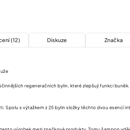
ení (12)
Diskuze
Značka
muže
účinnějších regeneračních bylin, které zlepšují funkci buněk
ti. Spolu s výtažkem z 25 bylin složky těchto dvou esencí inten
 tento výrobek mezi značkové produkty. Tomu šampon vděč