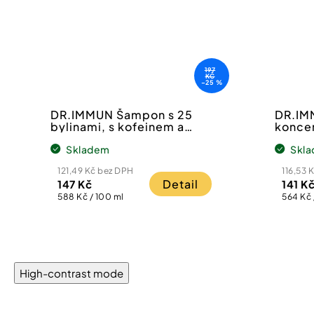
197
KČ
–25 %
DR.IMMUN Šampon s 25
DR.IM
bylinami, s kofeinem a
konce
extraktem z kávy
z 9 dr
Skladem
Skl
121,49 Kč bez DPH
116,53 
Detail
147 Kč
141 K
Měrná
Měrná
588 Kč / 100 ml
564 Kč 
cena:
cena:
High-contrast mode