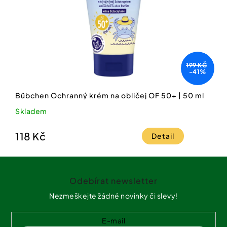
199 KČ
-41%
Bübchen Ochranný krém na obličej OF 50+ | 50 ml
Skladem
118 Kč
Detail
Z
á
Odebírat newsletter
p
a
Nezmeškejte žádné novinky či slevy!
t
í
E-mail