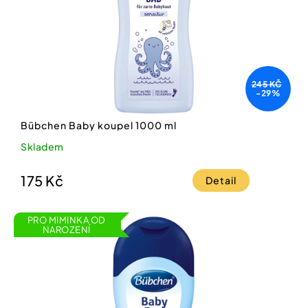
245 KČ
-29%
Bübchen Baby koupel 1000 ml
Skladem
175 Kč
Detail
PRO MIMINKA OD
NAROZENÍ