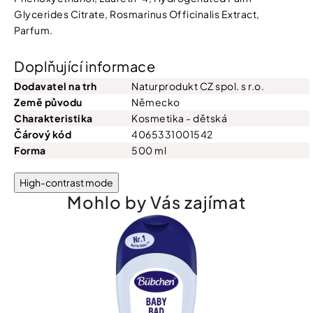
Glycerides Citrate, Rosmarinus Officinalis Extract,
Parfum.
Doplňující informace
Dodavatel na trh
Naturprodukt CZ spol. s r.o.
Země původu
Německo
Charakteristika
Kosmetika - dětská
Čárový kód
4065331001542
Forma
500 ml
High-contrast mode
Mohlo by Vás zajímat