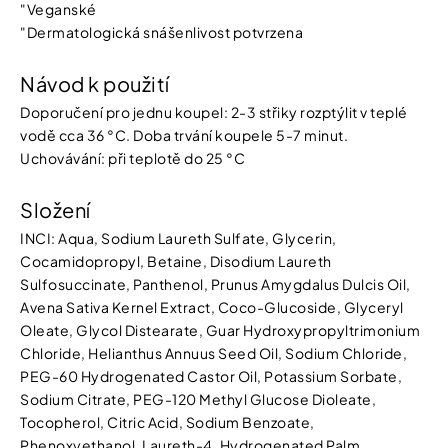
"Veganské
"Dermatologická snášenlivost potvrzena
Návod k použití
Doporučení pro jednu koupel: 2-3 střiky rozptýlit v teplé
vodě cca 36 °C. Doba trvání koupele 5-7 minut.
Uchovávání: při teplotě do 25 °C
Složení
INCI: Aqua, Sodium Laureth Sulfate, Glycerin,
Cocamidopropyl, Betaine, Disodium Laureth
Sulfosuccinate, Panthenol, Prunus Amygdalus Dulcis Oil,
Avena Sativa Kernel Extract, Coco-Glucoside, Glyceryl
Oleate, Glycol Distearate, Guar Hydroxypropyltrimonium
Chloride, Helianthus Annuus Seed Oil, Sodium Chloride,
PEG-60 Hydrogenated Castor Oil, Potassium Sorbate,
Sodium Citrate, PEG-120 Methyl Glucose Dioleate,
Tocopherol, Citric Acid, Sodium Benzoate,
Phenoxyethanol, Laureth-4, Hydrogenated Palm