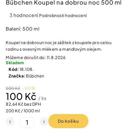
Bübchen Koupel na dobrou noc 500 ml
í
t
Kosmetika
?
Průměrné
3 hodnocení
Podrobnosti hodnocení
hodnocení
Kosmetické
produktu
Balení: 500 ml
pomůcky
je
4,7
Koupel na dobroun noc je zážitek z koupele pro celou
HLEDAT
Zdravotnické
z
rodinu s ovesným mlékem a mandlovým olejem.
prostředky
5
Můžeme doručit do:
11.8.2026
hvězdiček.
Skladem
Péče
D
Kód:
18.108.
o
o
Značka:
Bübchen
děti
p
o
200 Kč
–50 %
r
100 Kč
Domácnost
u
/ ks
č
82,64 Kč bez DPH
u
Pro
Měrná
200 Kč / 1000 ml
j
koho
cena:
e
Do košíku
m
e