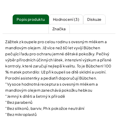
Popis
Hodnocení (3)
Diskuze
Značka
Zážitek z koupele pro celou rodinu s ovesným mlékem a
mandlovým olejem. Již více než 60 let vyvíjí Bübchen
pečující řadu pro ochranu jemné dětské pokožky. Pečlivý
výběr přírodních účinných látek, intenzivní výzkum a přísné
kontroly, které zaručují nejlepší kvalitu. To je Bübchen! 100
% matek potvrdilo: Už při koupeli se dítě sklidní a uvolní.
Porodní asistentky a pediatři doporučují Bübchen.
"Vysoce hodnotná receptura s ovesným mlékem a
mandlovým olejem zanechává pokožku hebkou
"Jemný k dítěti a šetrný k přírodě
"Bez parabenů
"Bez silikonů, barviv, Ph k pokožce neutrální
"Bez mikroplastů