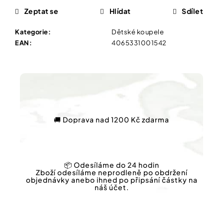
Vybírejte
Zeptat se
Hlídat
Sdílet
podle
potřeby
IQ
Kategorie
:
Dětské koupele
MAG
KŘEČE
EAN
:
4065331001542
Vánoce
FORTE
-
SILNĚJŠÍ
Dárkové
ÚLEVA
poukazy
OD
KŘEČÍ
Značky
60
TBL
🚚 Doprava nad 1200 Kč zdarma
154
Kč
Původně:
Měna
221
(CZK)
Kč
📦 Odesíláme do 24 hodin
Zboží odesíláme neprodleně po obdržení
Přihlášení
objednávky anebo ihned po připsání částky na
náš účet.