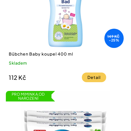
149 KČ
-25%
Bübchen Baby koupel 400 ml
Skladem
112 Kč
Detail
PRO MIMINKA OD
NAROZENÍ