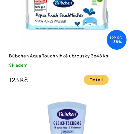
199 KČ
-38%
Bübchen Aqua Touch vlhké ubrousky 3x48 ks
Skladem
123 Kč
Detail